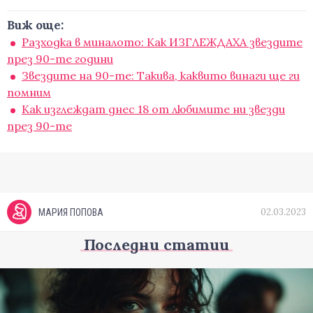
Виж още:
Разходка в миналото: Как ИЗГЛЕЖДАХА звездите
през 90-те години
Звездите на 90-те: Такива, каквито винаги ще ги
помним
Как изглеждат днес 18 от любимите ни звезди
през 90-те
02.03.2023
МАРИЯ ПОПОВА
Последни статии