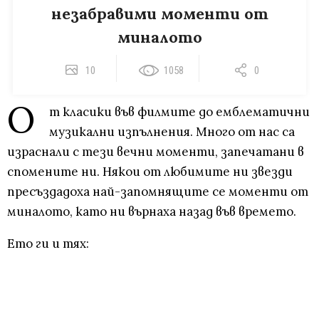
незабравими моменти от
миналото
10
1058
0
О
т класики във филмите до емблематични
музикални изпълнения. Много от нас са
израснали с тези вечни моменти, запечатани в
спомените ни. Някои от любимите ни звезди
пресъздадоха най-запомнящите се моменти от
миналото, като ни върнаха назад във времето.
Ето ги и тях: