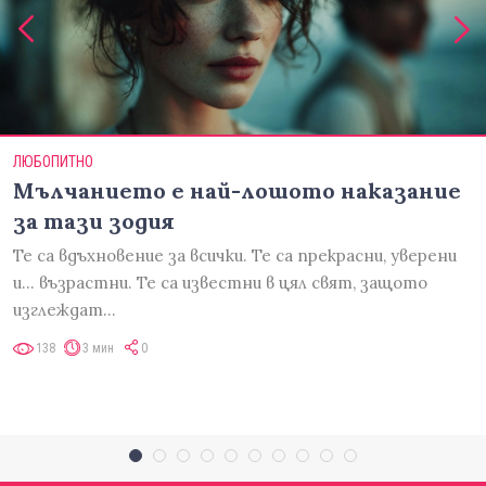
ЛЮБОПИТНО
Мълчанието е най-лошото наказание
за тази зодия
Те са вдъхновение за всички. Те са прекрасни, уверени
и... възрастни. Те са известни в цял свят, защото
изглеждат…
138
3 мин
0