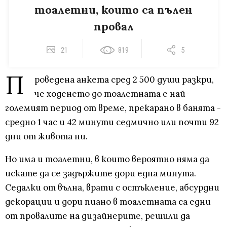
тоалетни, които са пълен
провал
21
819
5
П
роведена анкета сред 2 500 души разкри,
че ходенето до тоалетната е най-
големият период от време, прекарано в банята -
средно 1 час и 42 минути седмично или почти 92
дни от живота ни.
Но има и тоалетни, в които вероятно няма да
искате да се задържите дори една минута.
Седалки от вълна, врати с остъкление, абсурдни
декорации и дори пиано в тоалетната са едни
от провалите на дизайнерите, решили да