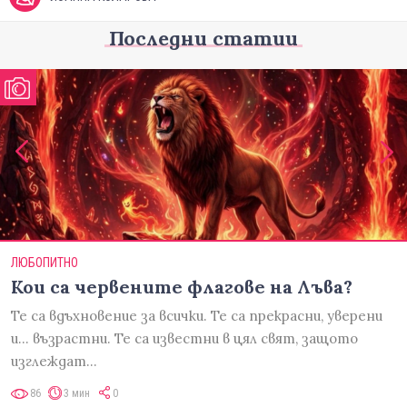
Последни статии
ЛЮБОПИТНО
Кои са червените флагове на Лъва?
Те са вдъхновение за всички. Те са прекрасни, уверени
и... възрастни. Те са известни в цял свят, защото
изглеждат…
86
3 мин
0