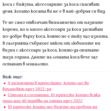
коса с бижута, аксесоарите за коса спасяват
деня, когато косата ви не е в най-добрия си вид.
Те не само отвличат вниманието от мазните
корени, но и много аксесоари за коса застават
по-добре върху коса, която не е току що измита.
В галерията събрахме някои от любимите ни
визии с аксесоари за коса, които да опитате
тази година. Дните на лошата коса вече ще
останат в миналото.
Виж още:
9 тенденции в прическите, които ще ви
вдъхновят през 2022-ра
Стилна и елегантна: 10 прически, които всяка
дама над 40 трябва да опита през 2022
10 прически, които ще бъдете на гребена на