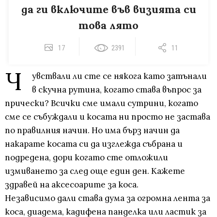
да ги включите във визията си
това лято
17
2391
11
Ч
увствали ли сте се някога като затънали
в скучна рутина, когато става въпрос за
прически? Всички сме имали сутрини, когато
сме се събуждали и косата ни просто не застава
по правилния начин. Но има бърз начин да
накарате косата си да изглежда събрана и
подредена, дори когато сте отложили
измиването за след още един ден. Кажете
здравей на аксесоарите за коса.
Независимо дали става дума за огромна лента за
коса, диадема, кадифена панделка или ластик за