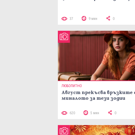
37
9 мин
0
ЛЮБОПИТНО
Август прекъсва връзките 
миналото за тези зодии
620
5 мин
0