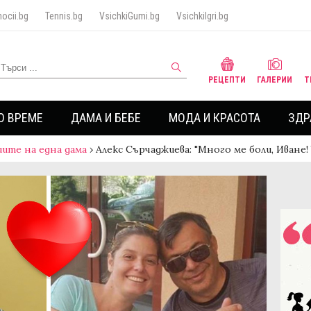
ocii.bg
Tennis.bg
VsichkiGumi.bg
VsichkiIgri.bg
РЕЦЕПТИ
ГАЛЕРИИ
Т
О ВРЕМЕ
ДАМА И БЕБЕ
МОДА И КРАСОТА
ЗДР
ите на една дама
›
Алекс Сърчаджиева: "Много ме боли, Иване