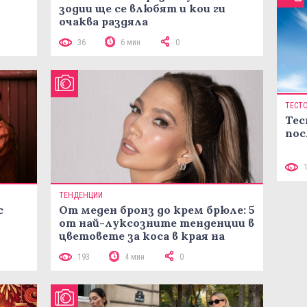
зодии ще се влюбят и кои ги
очаква раздяла
36
6 мин
0
ТЕСТ
Тес
пос
ТЕНДЕНЦИИ
с
От меден бронз до крем брюле: 5
от най-луксозните тенденции в
цветовете за коса в края на
лятото
193
4 мин
0