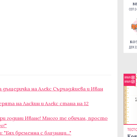
В
СЕП 24
КО
ДЕК 22
 дъщеричка на Алекс Сърчаджиева и Иван
ята на Ласкин и Алекс стана на 12
ри години Иване! Много те обичам, просто
о!"
ТЕСТ
: "Бях бременна с близнаци..."
Коя