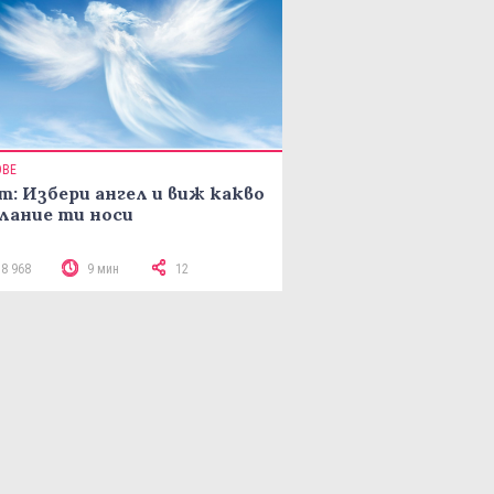
ОВЕ
т: Избери ангел и виж какво
лание ти носи
18 968
9 мин
12