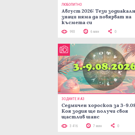
ЛЮБОПИТНО
Август 2026: Тези зодиакал
знаци няма да повярват на
късмета си
993
6 мин
0
ЗОДИИТЕ И АЗ
Седмичен хороскоп за 3-9.08
Коя зодия ще получи своя
щастлив шанс
3 416
7 мин
0