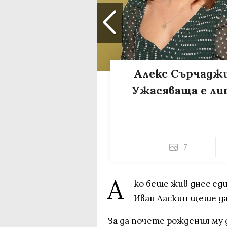
Алекс Сърчаджие
Ужасяваща е ли
7
А
ко беше жив днес ед
Иван Ласкин щеше да
За да почете рождения му 