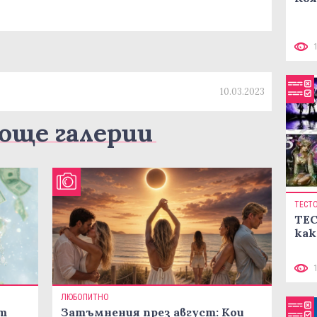
10.03.2023
още галерии
ТЕСТ
ТЕС
как
ЛЮБОПИТНО
ст
Затъмнения през август: Кои