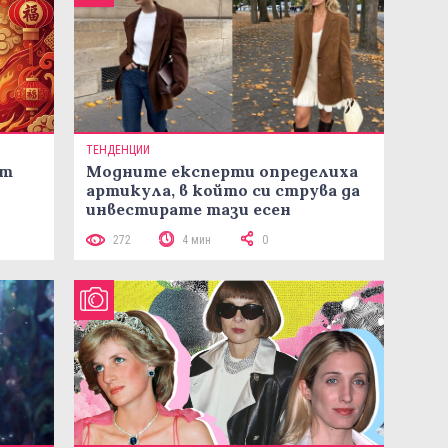
ТЕНДЕНЦИИ
ст
Модните експерти определиха
артикула, в който си струва да
инвестирате тази есен
272
4 мин
0