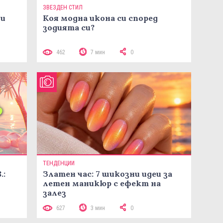
ЗВЕЗДЕН СТИЛ
ни
Коя модна икона си според
зодията си?
462
7 мин
0
ТЕНДЕНЦИИ
.:
Златен час: 7 шикозни идеи за
летен маникюр с ефект на
залез
627
3 мин
0