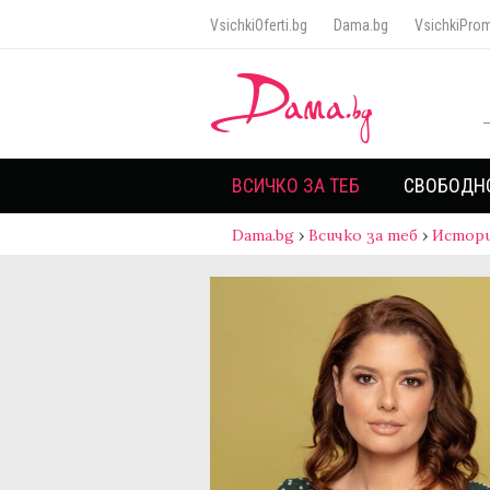
VsichkiOferti.bg
Dama.bg
VsichkiProm
ВСИЧКО ЗА ТЕБ
СВОБОДН
Dama.bg
›
Всичко за теб
›
Истори