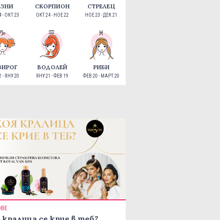
ЕЗНИ
СКОРПИОН
СТРЕЛЕЦ
 - ОКТ 23
ОКТ 24 - НОЕ 22
НОЕ 23 - ДЕК 21
ЗИРОГ
ВОДОЛЕЙ
РИБИ
 - ЯНУ 20
ЯНУ 21 - ФЕВ 19
ФЕВ 20 - МАРТ 20
ОВЕ
 кралица се крие в теб?