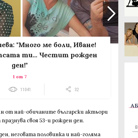
ва: "Много ме боли, Иване!
псата ти... Честит рожден
ден!"
1 от 7
11041
32
АБ
ин от най-обичаните български актьори
 празнува своя 53-и рожден ден.
ден, неговата половинка и най-голяма