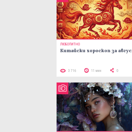
ЛЮБОПИТНО
Китайски хороскоп за авгу
3 716
11 мин
0