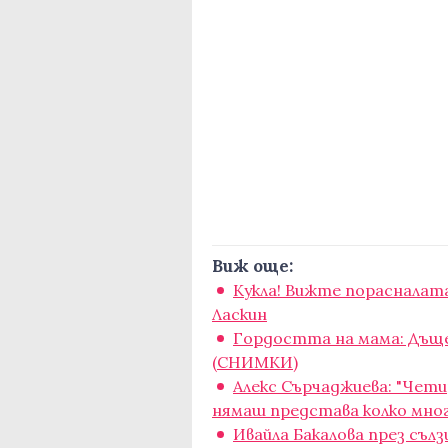
Виж още:
Кукла! Вижте порасналата
Ласкин
Гордостта на мама: Дъщер
(СНИМКИ)
Алекс Сърчаджиева: "Чети
нямаш представа колко мног
Ивайла Бакалова през сълзи