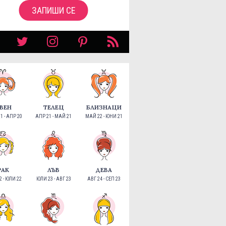
ЗАПИШИ СЕ
ВЕН
ТЕЛЕЦ
БЛИЗНАЦИ
1 - АПР 20
АПР 21 - МАЙ 21
МАЙ 22 - ЮНИ 21
РАК
ЛЪВ
ДЕВА
 - ЮЛИ 22
ЮЛИ 23 - АВГ 23
АВГ 24 - СЕП 23