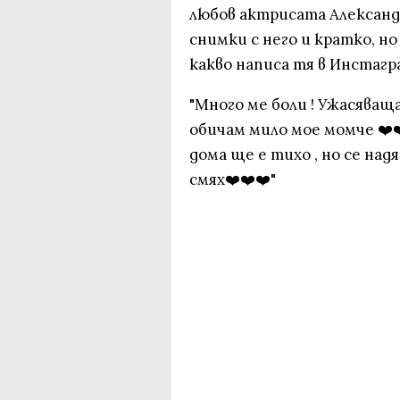
любов актрисата Александ
снимки с него и кратко, н
какво написа тя в Инстагр
"Много ме боли ! Ужасяващ
обичам мило мое момче ❤️❤
дома ще е тихо , но се надя
смях❤️❤️❤️"