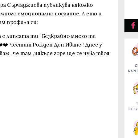
ра Сърчаджиева публикува няколко
о много емоционално послание. А ето и
ам профила си:
а е липсата ти ! Безкрайно много те
️❤️ Честит Рожден Ден Иване ! Днес у
вам , че там ,някъде горе ще се чува твоя
О
МАРТ 2
ЮНИ 22