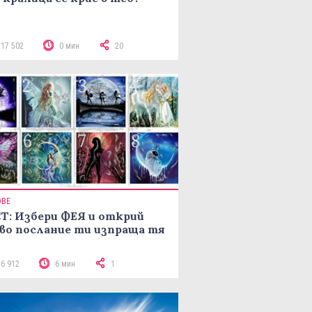
117 502
0 мин
20
ОВЕ
Т: Избери ФЕЯ и открий
во послание ти изпраща тя
16 912
6 мин
1