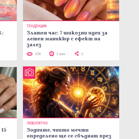
ТЕНДЕНЦИИ
.:
Златен час: 7 шикозни идеи за
летен маникюр с ефект на
залез
698
3 мин
0
ЛЮБОПИТНО
 15
Зодиите, чиито мечти
определено ще се сбъднат през