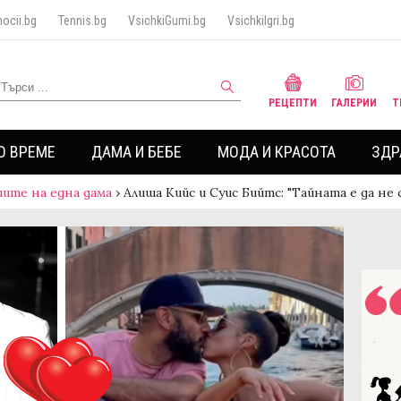
ocii.bg
Tennis.bg
VsichkiGumi.bg
VsichkiIgri.bg
РЕЦЕПТИ
ГАЛЕРИИ
Т
О ВРЕМЕ
ДАМА И БЕБЕ
МОДА И КРАСОТА
ЗДР
ите на една дама
›
Алиша Кийс и Суис Бийтс: "Тайната е да не