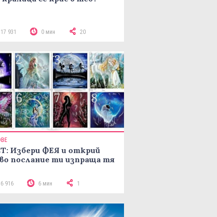
117 931
0 мин
20
ОВЕ
Т: Избери ФЕЯ и открий
во послание ти изпраща тя
16 916
6 мин
1