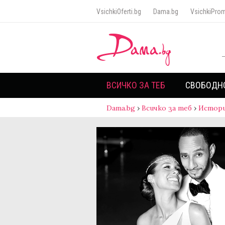
VsichkiOferti.bg
Dama.bg
VsichkiProm
ВСИЧКО ЗА ТЕБ
СВОБОДН
Dama.bg
›
Всичко за теб
›
Истори