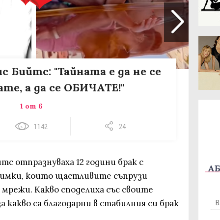
с Бийтс: "Тайната е да не се
те, а да се ОБИЧАТЕ!"
1 от 6
1142
24
тс отпразнуваха 12 години брак с
АБ
имки, които щастливите съпрузи
 мрежи. Какво споделиха със своите
а какво са благодарни в стабилния си брак