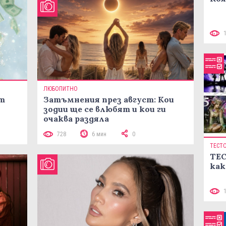
ЛЮБОПИТНО
ст
Затъмнения през август: Кои
зодии ще се влюбят и кои ги
очаква раздяла
728
6 мин
0
ТЕСТ
ТЕС
как