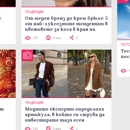
ТЕНДЕНЦИИ
с
От меден бронз до крем брюле: 5
от най-луксозните тенденции в
цветовете за коса в края на
лятото
295
4 мин
0
ТЕСТ
Тес
пос
ТЕНДЕНЦИИ
ст
Модните експерти определиха
артикула, в който си струва да
инвестирате тази есен
345
4 мин
0