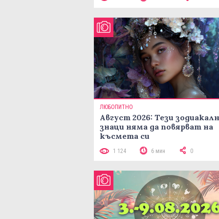
ЛЮБОПИТНО
Август 2026: Тези зодиакал
знаци няма да повярват на
късмета си
1 124
6 мин
0