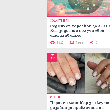
ЗОДИИТЕ И АЗ
Седмичен хороскоп за 3-9.08
Коя зодия ще получи своя
щастлив шанс
3 622
7 мин
0
СЪВЕТИ
Паричен маникюр за август:
дизайна за привличане на