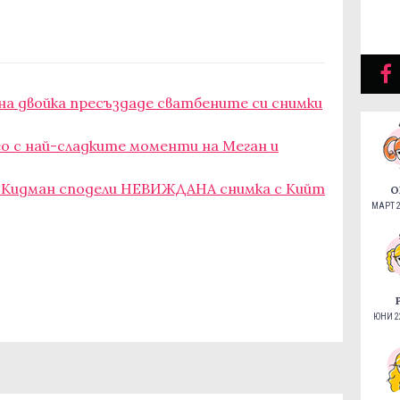
на двойка пресъздаде сватбените си снимки
о с най-сладките моменти на Меган и
л Кидман сподели НЕВИЖДАНА снимка с Кийт
О
МАРТ 2
ЮНИ 22