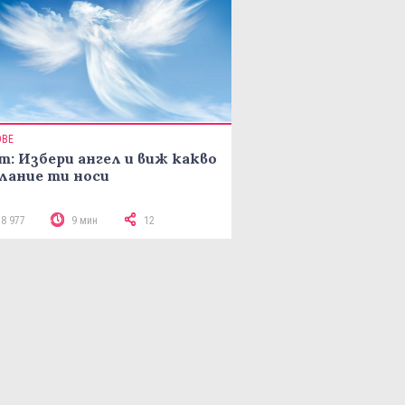
ОВЕ
т: Избери ангел и виж какво
лание ти носи
18 977
9 мин
12