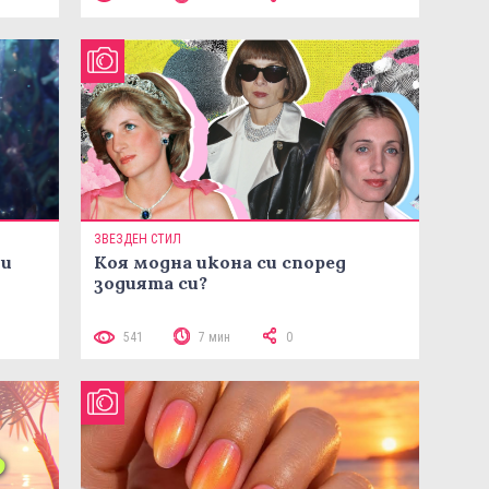
ЗВЕЗДЕН СТИЛ
ни
Коя модна икона си според
зодията си?
541
7 мин
0