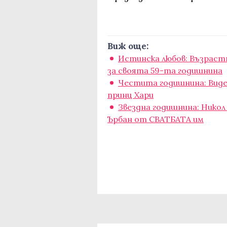
Виж още:
Истинска любов: Възраст
за своята 59-та годишнина
Честита годишнина: Виде
принц Хари
Звездна годишнина: Нико
Ърбан от СВАТБАТА им