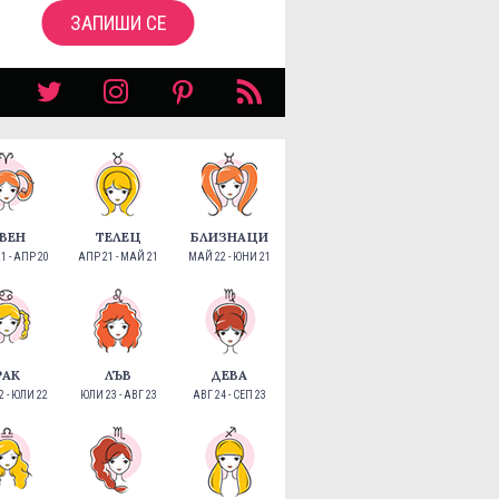
ЗАПИШИ СЕ
ВЕН
ТЕЛЕЦ
БЛИЗНАЦИ
1 - АПР 20
АПР 21 - МАЙ 21
МАЙ 22 - ЮНИ 21
РАК
ЛЪВ
ДЕВА
 - ЮЛИ 22
ЮЛИ 23 - АВГ 23
АВГ 24 - СЕП 23