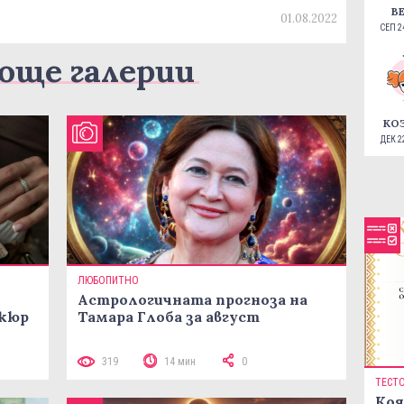
В
01.08.2022
СЕП 24
още галерии
КО
ДЕК 22
ЛЮБОПИТНО
Астрологичната прогноза на
икюр
Тамара Глоба за август
319
14 мин
0
ТЕСТ
Коя