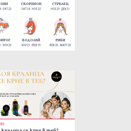
ЕЗНИ
СКОРПИОН
СТРЕЛЕЦ
 - ОКТ 23
ОКТ 24 - НОЕ 22
НОЕ 23 - ДЕК 21
ЗИРОГ
ВОДОЛЕЙ
РИБИ
 - ЯНУ 20
ЯНУ 21 - ФЕВ 19
ФЕВ 20 - МАРТ 20
ОВЕ
 кралица се крие в теб?