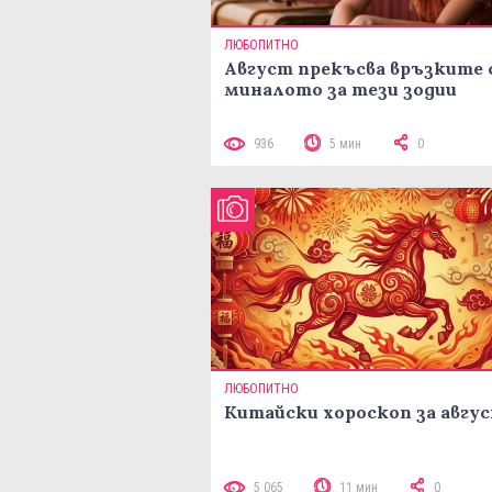
ЛЮБОПИТНО
Август прекъсва връзките 
миналото за тези зодии
936
5 мин
0
ЛЮБОПИТНО
Китайски хороскоп за авгу
5 065
11 мин
0