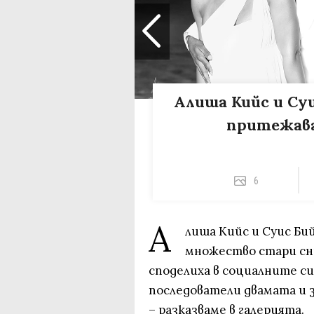
Алиша Кийс и Суи
притежава
6
А
лиша Кийс и Суис Бий
множество стари сн
споделиха в социалните си
последователи двамата и з
– разказваме в галерията.