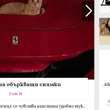
на объркващи снимки
АБ
2 от 16
тенце се чувства наистина удобно тук...