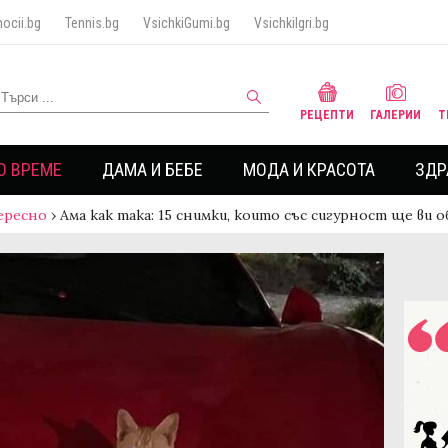
ocii.bg
Tennis.bg
VsichkiGumi.bg
VsichkiIgri.bg
РЕЦЕПТИ
ГАЛЕРИИ
Т
О ВРЕМЕ
ДАМА И БЕБЕ
МОДА И КРАСОТА
ЗДР
ересно
›
Ама как така: 15 снимки, които със сигурност ще ви 