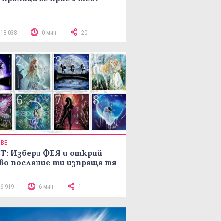
118 038
0 мин
20
ОВЕ
Т: Избери ФЕЯ и открий
во послание ти изпраща тя
16 919
6 мин
1