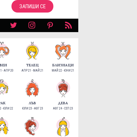
ЗАПИШИ СЕ
ВЕН
ТЕЛЕЦ
БЛИЗНАЦИ
1 - АПР 20
АПР 21 - МАЙ 21
МАЙ 22 - ЮНИ 21
РАК
ЛЪВ
ДЕВА
 - ЮЛИ 22
ЮЛИ 23 - АВГ 23
АВГ 24 - СЕП 23