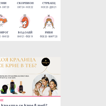
ЕЗНИ
СКОРПИОН
СТРЕЛЕЦ
 - ОКТ 23
ОКТ 24 - НОЕ 22
НОЕ 23 - ДЕК 21
ЗИРОГ
ВОДОЛЕЙ
РИБИ
 - ЯНУ 20
ЯНУ 21 - ФЕВ 19
ФЕВ 20 - МАРТ 20
ОВЕ
 кралица се крие в теб?