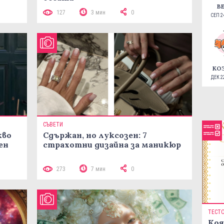
В
127
3 мин
0
СЕП 24
КО
ДЕК 22
СЪВЕТИ
кво
Сдържан, но луксозен: 7
ен
страхотни дизайна за маникюр
273
7 мин
0
ТЕСТ
Коя