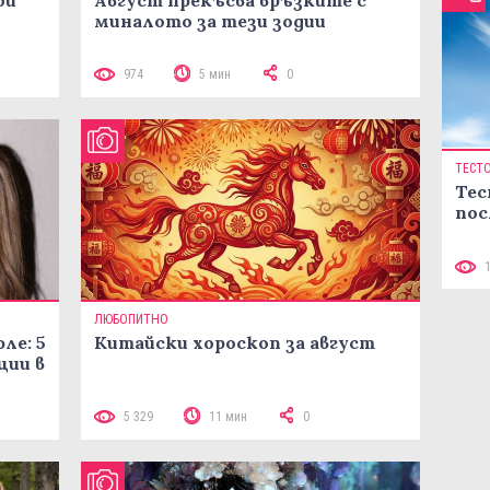
миналото за тези зодии
974
5 мин
0
ТЕСТ
Тес
пос
ЛЮБОПИТНО
ле: 5
Китайски хороскоп за август
ции в
5 329
11 мин
0