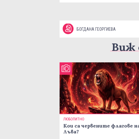
БОГДАНА ГЕОРГИЕВА
Виж 
ЛЮБОПИТНО
Кои са червените флагове н
Лъва?