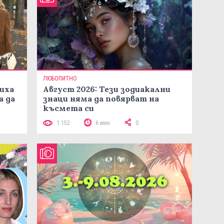
ЛЮБОПИТНО
иха
Август 2026: Тези зодиакални
а да
знаци няма да повярват на
късмета си
1 152
6 мин
0