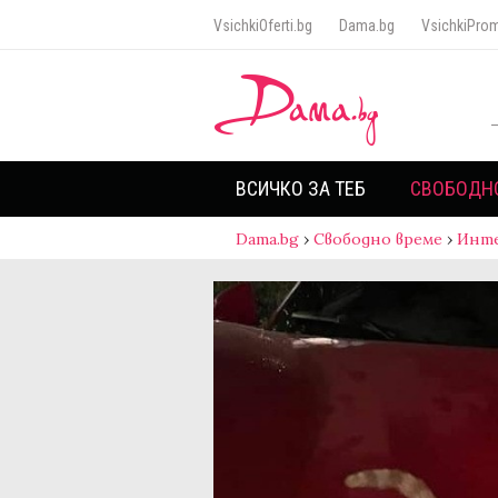
VsichkiOferti.bg
Dama.bg
VsichkiProm
ВСИЧКО ЗА ТЕБ
СВОБОДН
Dama.bg
›
Свободно време
›
Инт