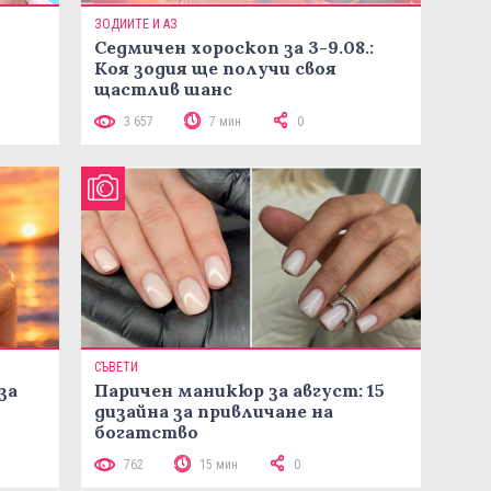
ЗОДИИТЕ И АЗ
Седмичен хороскоп за 3-9.08.:
Коя зодия ще получи своя
щастлив шанс
3 657
7 мин
0
СЪВЕТИ
за
Паричен маникюр за август: 15
дизайна за привличане на
богатство
762
15 мин
0