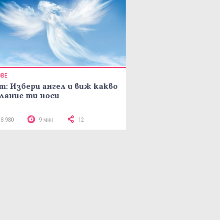
ОВЕ
т: Избери ангел и виж какво
лание ти носи
18 980
9 мин
12