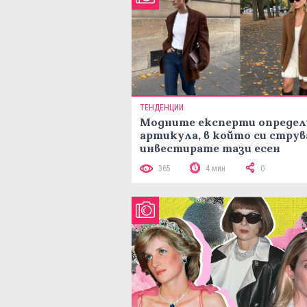
ТЕНДЕНЦИИ
Модните експерти определ
артикула, в който си струв
инвестирате тази есен
365
4 мин
0