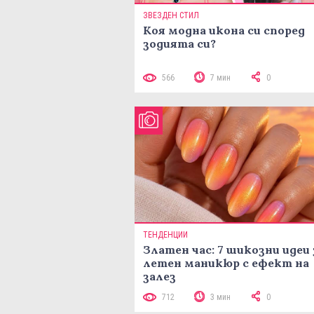
ЗВЕЗДЕН СТИЛ
Коя модна икона си според
зодията си?
566
7 мин
0
ТЕНДЕНЦИИ
Златен час: 7 шикозни идеи 
летен маникюр с ефект на
залез
712
3 мин
0