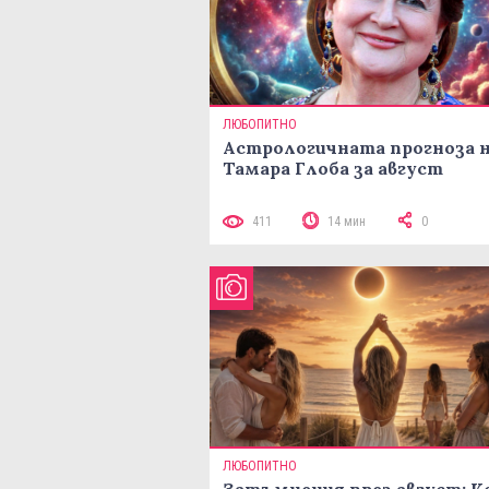
ЛЮБОПИТНО
Астрологичната прогноза 
Тамара Глоба за август
411
14 мин
0
ЛЮБОПИТНО
Затъмнения през август: К