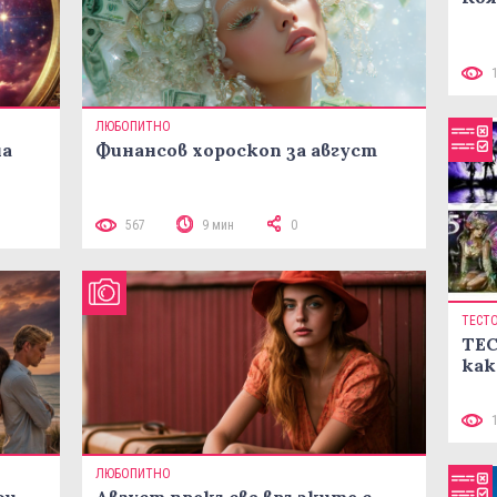
ЛЮБОПИТНО
на
Финансов хороскоп за август
567
9 мин
0
ТЕСТ
ТЕС
как
ЛЮБОПИТНО
ои
Август прекъсва връзките с