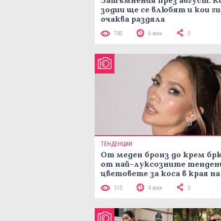
зодии ще се влюбят и кои ги
очаква раздяла
785
6 мин
0
ТЕНДЕНЦИИ
От меден бронз до крем брю
от най-луксозните тенден
цветовете за коса в края на
лятото
315
4 мин
0