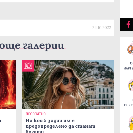
24.10.2022
още галерии
О
МАРТ 2
ЮНИ 22
ЛЮБОПИТНО
а
На кои 5 зодии им е
предопределено да станат
богати