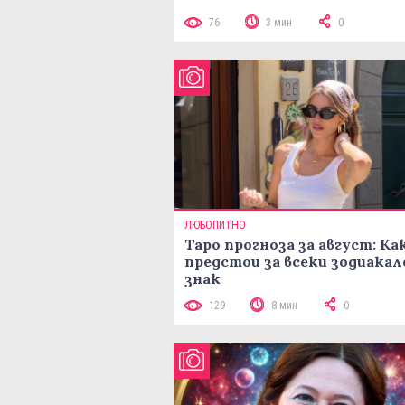
76
3 мин
0
ЛЮБОПИТНО
Таро прогноза за август: Ка
предстои за всеки зодиакал
знак
129
8 мин
0