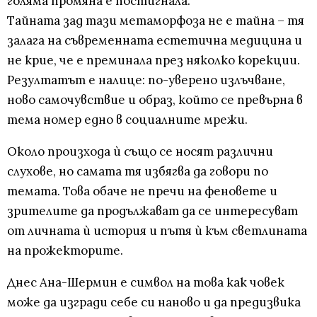
голяма промяна е постигнала.
Тайната зад тази метаморфоза не е тайна – тя
залага на съвременната естетична медицина и
не крие, че е преминала през няколко корекции.
Резултатът е налице: по-уверено излъчване,
ново самочувствие и образ, който се превърна в
тема номер едно в социалните мрежи.
Около произхода ѝ също се носят различни
слухове, но самата тя избягва да говори по
темата. Това обаче не пречи на феновете и
зрителите да продължават да се интересуват
от личната ѝ история и пътя ѝ към светлината
на прожекторите.
Днес Ана-Шермин е символ на това как човек
може да изгради себе си наново и да предизвика