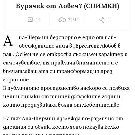
Бурачек от Ловеч? (СНИМКИ)
19
21510
9
А
на-Шермин безспорно е едно от най-
обсъжданите лица в „Ергенът: Любов в
рая“. Освен че се откроява със силен характер и
самочувствие, тя привлича вниманието и с
впечатляващата си трансформация през
годините.
В публичното пространство наскоро се появиха
нейни снимки от тийнейджърските години,
които предизвикаха вълна от любопитство.
На тях Ана-Шермин изглежда по-различно от
днешния си облик, което ясно показва колко