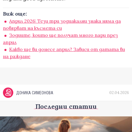
Виж още:
Април 2026: Тези три зодиакални знака няма да
повярват на късмета си
Зодиите, които ще получат много пари през
април
Какво ще ви донесе април? Зависи от датата ви
на раждане
02.04.2026
ДОНИКА СИМЕОНОВА
Последни статии