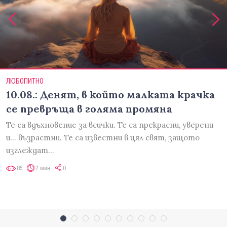
ЛЮБОПИТНО
10.08.: Денят, в който малката крачка
се превръща в голяма промяна
Те са вдъхновение за всички. Те са прекрасни, уверени
и... възрастни. Те са известни в цял свят, защото
изглеждат…
85
2 мин
0