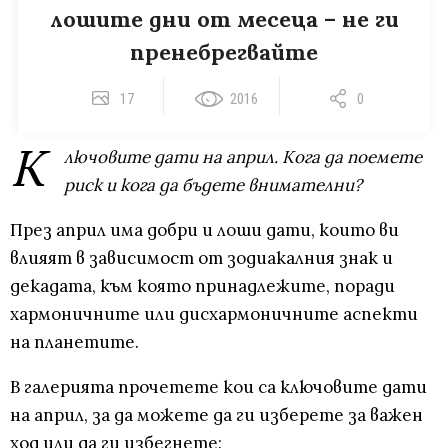
лошите дни от месеца – не ги
пренебрегвайте
17
2016
0
К
лючовите дати на април. Кога да поемете
риск и кога да бъдете внимателни?
През април има добри и лоши дати, които ви
влияят в зависимост от зодиакалния знак и
декадата, към която принадлежите, поради
хармоничните или дисхармоничните аспекти
на планетите.
В галерията прочетете кои са ключовите дати
на април, за да можете да ги изберете за важен
ход или да ги избегнете: