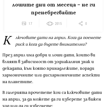
лошите дни от месеца – не ги
пренебрегвайте
17
2015
0
К
лючовите дати на април. Кога да поемете
риск и кога да бъдете внимателни?
През април има добри и лоши дати, които ви
влияят в зависимост от зодиакалния знак и
декадата, към която принадлежите, поради
хармоничните или дисхармоничните аспекти
на планетите.
В галерията прочетете кои са ключовите дати
на април, за да можете да ги изберете за важен
ход или да ги избегнете: