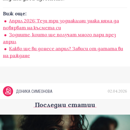
Виж още:
Април 2026: Тези три зодиакални знака няма да
повярват на късмета си
Зодиите, които ще получат много пари през
април
Какво ще ви донесе април? Зависи от датата ви
на раждане
02.04.2026
ДОНИКА СИМЕОНОВА
Последни статии