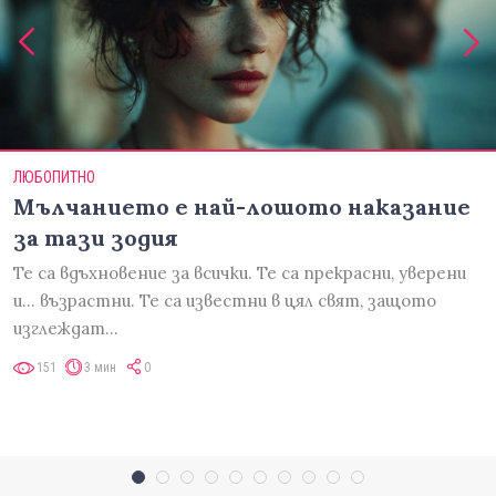
ЛЮБОПИТНО
Мълчанието е най-лошото наказание
за тази зодия
Те са вдъхновение за всички. Те са прекрасни, уверени
и... възрастни. Те са известни в цял свят, защото
изглеждат…
151
3 мин
0