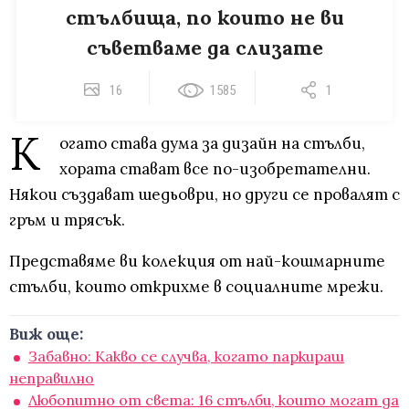
стълбища, по които не ви
съветваме да слизате
16
1585
1
К
огато става дума за дизайн на стълби,
хората стават все по-изобретателни.
Някои създават шедьоври, но други се провалят с
гръм и трясък.
Представяме ви колекция от най-кошмарните
стълби, които открихме в социалните мрежи.
Виж още:
Забавно: Какво се случва, когато паркираш
неправилно
Любопитно от света: 16 стълби, които могат да