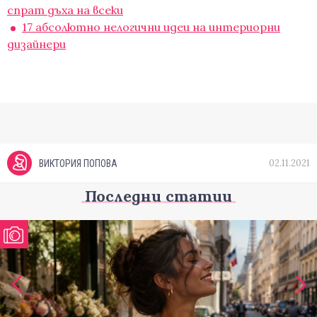
спрат дъха на всеки
17 абсолютно нелогични идеи на интериорни
дизайнери
02.11.2021
ВИКТОРИЯ ПОПОВА
Последни статии