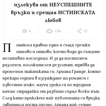
излекува от НЕУСПЕШНИТЕ
връзки и срещна ИСТИНСКАТА
любов
6
1736
15
П
онякога правим едни и същи грешки
отново и отново, което води до същите
негативни последици. И за да постигнем
различен, положителен резултат, трябва да
променим тактиката си. Ариана Гранде, която
прекара години в изграждане на романси с
известни мъже, научи урока си по трудния
начин: страдайки от разбито сърце всеки път.
След като приключи най-публичната си връзка,
завършила доста грозно, Ариана най-сетне