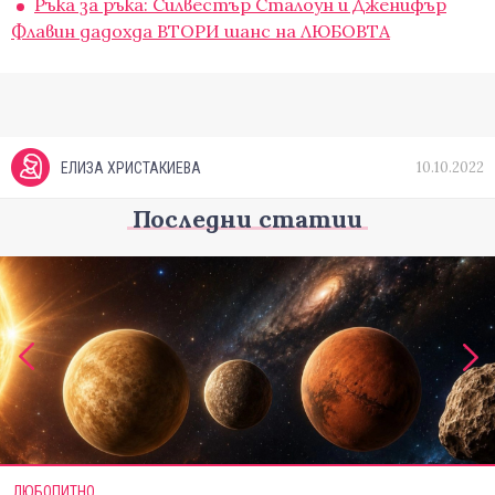
Ръка за ръка: Силвестър Сталоун и Дженифър
Флавин дадохда ВТОРИ шанс на ЛЮБОВТА
10.10.2022
ЕЛИЗА ХРИСТАКИЕВА
Последни статии
ЛЮБОПИТНО