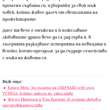
промени съдбата си, избирайки за свой мъж
човек, който живее далеч от светлината на
прожекторите.
Днес тя вече е омъжена и ѝ пожелаваме
любовните драми вече да са зад гърба ѝ. В
галерията разказваме историята на певицата и
всичко, което преодоля, за да създаде семейство
с мъжа на живота си.
Виж още:
Криси Мец: За силата да ОБИЧАШ себе си и
УСПЕХА, който никога не закъснява
Жизел Бюндхен и Том Брейди: 15 години любов и
предизвикателства