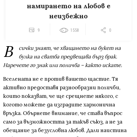
намирането на любов е
неизбежно
9
1558
0
В
сички знаят, че хващането на букет на
булка на сватба предвещава бърз брак.
Наречете го знак или поличба – както искате.
Вселената не е против вашето щастие. Тя
активно предоставя разнообразни поличби,
които показват, че ще срещнете някого, с
когото можете да изградите хармонична
връзка. Обърнете внимание, че става въпрос
само за възможността за такъв съюз, а не за
обещание за безусловна любов. Дали наистина