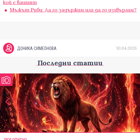
кой е вашият
Мъжът Риби: Да го задържим или да го изхвърлим?
30.04.2026
ДОНИКА СИМЕОНОВА
Последни статии