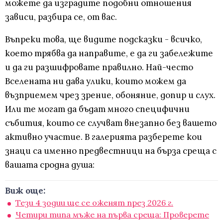
можете да изградите подобни отношения
зависи, разбира се, от вас.
Въпреки това, ще видите подсказки - всичко,
което трябва да направите, е да ги забележите
и да ги разшифровате правилно. Най-често
Вселената ни дава улики, които можем да
възприемем чрез зрение, обоняние, допир и слух.
Или те могат да бъдат много специфични
събития, които се случват внезапно без вашето
активно участие. В галерията разберете кои
знаци са именно предвестници на бърза среща с
вашата сродна душа:
Виж още:
Тези 4 зодии ще се оженят през 2026 г.
Четири типа мъже на първа среща: Проверете