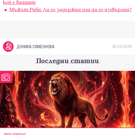
кой е вашият
Мъжът Риби: Да го задържим или да го изхвърлим?
30.04.2026
ДОНИКА СИМЕОНОВА
Последни статии