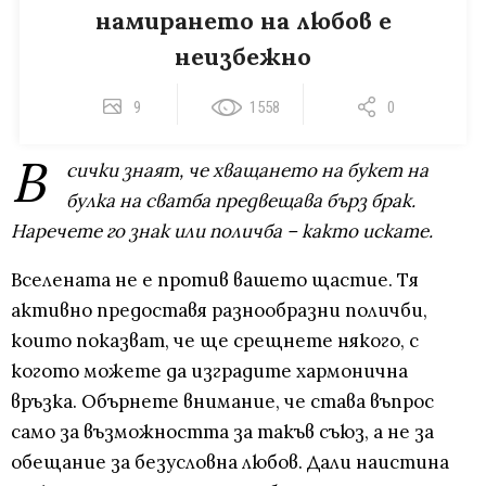
намирането на любов е
неизбежно
9
1558
0
В
сички знаят, че хващането на букет на
булка на сватба предвещава бърз брак.
Наречете го знак или поличба – както искате.
Вселената не е против вашето щастие. Тя
активно предоставя разнообразни поличби,
които показват, че ще срещнете някого, с
когото можете да изградите хармонична
връзка. Обърнете внимание, че става въпрос
само за възможността за такъв съюз, а не за
обещание за безусловна любов. Дали наистина