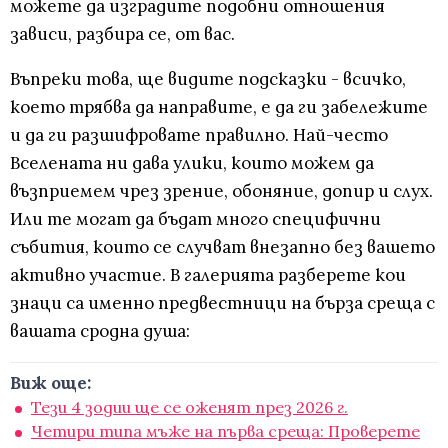
можете да изградите подобни отношения
зависи, разбира се, от вас.
Въпреки това, ще видите подсказки - всичко,
което трябва да направите, е да ги забележите
и да ги разшифровате правилно. Най-често
Вселената ни дава улики, които можем да
възприемем чрез зрение, обоняние, допир и слух.
Или те могат да бъдат много специфични
събития, които се случват внезапно без вашето
активно участие. В галерията разберете кои
знаци са именно предвестници на бърза среща с
вашата сродна душа:
Виж още:
Тези 4 зодии ще се оженят през 2026 г.
Четири типа мъже на първа среща: Проверете