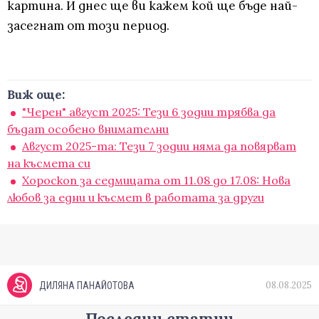
картина. И днес ще ви кажем кой ще бъде най-
засегнат от този период.
Виж още:
"Черен" август 2025: Тези 6 зодии трябва да
бъдат особено внимателни
Август 2025-та: Тези 7 зодии няма да повярват
на късмета си
Хороскоп за седмицата от 11.08 до 17.08: Нова
любов за едни и късмет в работата за други
08.08.2025
ДИЛЯНА ПАНАЙОТОВА
Последни статии