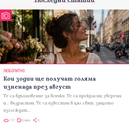
ЛЮБОПИТНО
Кои зодии ще получат голяма
изненада през август
Те са вдъхновение за всички. Те са прекрасни, уверени
и... възрастни. Те са известни в цял свят, защото
изглеждат…
117
6 мин
0