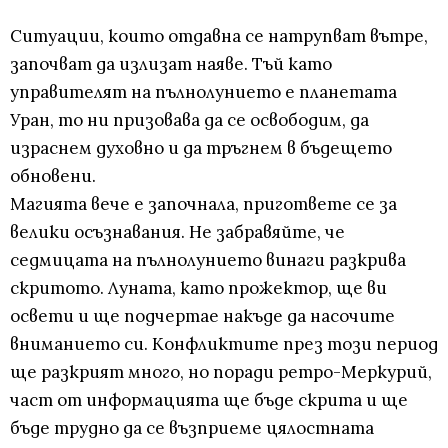
Ситуации, които отдавна се натрупват вътре,
започват да излизат наяве. Тъй като
управителят на пълнолунието е планетата
Уран, то ни призовава да се освободим, да
израснем духовно и да тръгнем в бъдещето
обновени.
Магията вече е започнала, пригответе се за
велики осъзнавания. Не забравяйте, че
седмицата на пълнолунието винаги разкрива
скритото. Луната, като прожектор, ще ви
освети и ще подчертае накъде да насочите
вниманието си. Конфликтите през този период
ще разкрият много, но поради ретро-Меркурий,
част от информацията ще бъде скрита и ще
бъде трудно да се възприеме цялостната