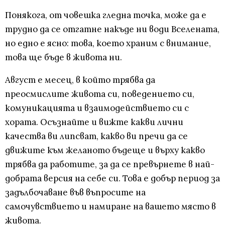
Понякога, от човешка гледна точка, може да е
трудно да се отгатне накъде ни води Вселената,
но едно е ясно: това, което храним с внимание,
това ще бъде в живота ни.
Август е месец, в който трябва да
преосмислите живота си, поведението си,
комуникацията и взаимодействието си с
хората. Осъзнайте и вижте какви лични
качества ви липсват, какво ви пречи да се
движите към желаното бъдеще и върху какво
трябва да работите, за да се превърнете в най-
добрата версия на себе си. Това е добър период за
задълбочаване във въпросите на
самочувствието и намиране на вашето място в
живота.