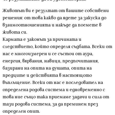
Животът ви е резултат от вашите собствени
решения: от това какво да ядете за закуска до
взаимоотношенията и накъде да поемете в
живота си.
Кармата е законът за причината и
следствието, който определя съдбата. Всеки от
нас е многоизмерен и се състои от аура,
енергия, вярвания, навици, предпочитания,
базирани на опита на душата, опита на
предците и действията в настоящото
въплъщение. Всеки от нас е последовател на
определена родова система и едновременно с
това ние също така приемаме задачи и сила от
тази родова система, за да преминем през
определен опит.