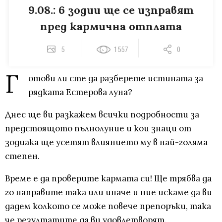
9.08.: 6 зодии ще се изправят
пред кармична отплата
5
1557
0
Г
отови ли сте да разберете истината за
рядката Естерова луна?
Днес ще ви разкажем всички подробности за
предстоящото пълнолуние и кои знаци от
зодиака ще усетят влиянието му в най-голяма
степен.
Време е да проверите кармата си! Ще трябва да
го направите така или иначе и ние искаме да ви
дадем колкото се може повече препоръки, така
че резултатите да ви удовлетворят.