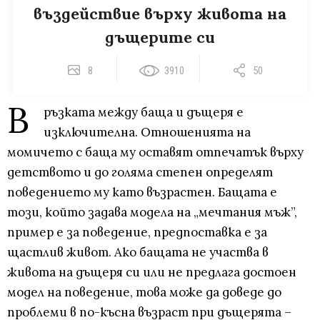
въздействие върху живота на
дъщерите си
8
3910
50
В
ръзката между баща и дъщеря е
изключителна. Отношенията на
момичето с баща му оставят отпечатък върху
детството и до голяма степен определят
поведението му като възрастен. Бащата е
този, който задава модела на „мечтания мъж”,
пример е за поведение, предпоставка е за
щастлив живот. Ако бащата не участва в
живота на дъщеря си или не предлага достоен
модел на поведение, това може да доведе до
проблеми в по-късна възраст при дъщерята –