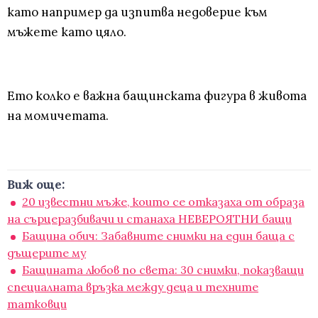
като например да изпитва недоверие към
мъжете като цяло.
Ето колко е важна бащинската фигура в живота
на момичетата.
Виж още:
20 известни мъже, които се отказаха от образа
на сърцеразбивачи и станаха НЕВЕРОЯТНИ бащи
Бащина обич: Забавните снимки на един баща с
дъщерите му
Бащината любов по света: 30 снимки, показващи
специалната връзка между деца и техните
татковци