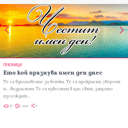
ПРАЗНИЦИ
Ето кой празнува имен ден днес
Те са вдъхновение за всички. Те са прекрасни, уверени
и... възрастни. Те са известни в цял свят, защото
изглеждат…
42
2 мин
0