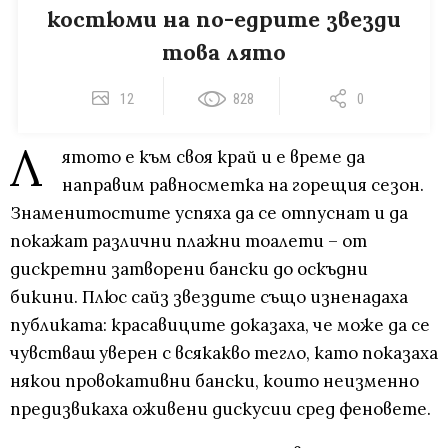
костюми на по-едрите звезди
това лято
12
828
0
Л
ятото е към своя край и е време да
направим равносметка на горещия сезон.
Знаменитостите успяха да се отпуснат и да
покажат различни плажни тоалети – от
дискретни затворени бански до оскъдни
бикини. Плюс сайз звездите също изненадаха
публиката: красавиците доказаха, че може да се
чувстваш уверен с всякакво тегло, като показаха
някои провокативни бански, които неизменно
предизвикаха оживени дискусии сред феновете.