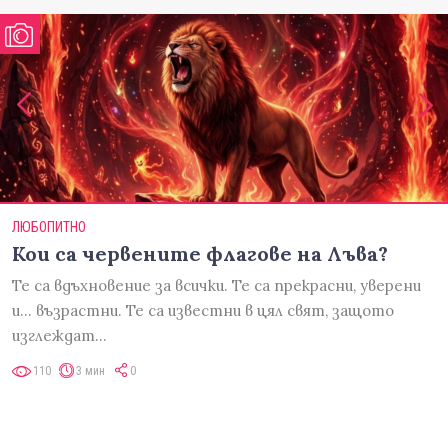
ЛЮБОПИТНО
Кои са червените флагове на Лъва?
Те са вдъхновение за всички. Те са прекрасни, уверени
и... възрастни. Те са известни в цял свят, защото
изглеждат…
110
3 мин
0