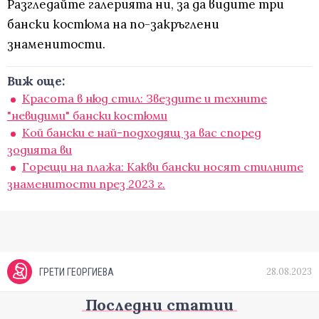
Разгледайте галерията ни, за да видите три
бански костюма на по-закръглени
знаменитости.
Виж още:
Красота в нюд стил: Звездите и техните
"невидими" бански костюми
Кой бански е най-подходящ за вас според
зодията ви
Горещи на плажа: Какви бански носят стилните
знаменитости през 2023 г.
28.08.2023
ГРЕТИ ГЕОРГИЕВА
Последни статии