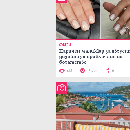
СЪВЕТИ
Паричен маникюр за август:
дизайна за привличане на
богатство
665
15 мин
0