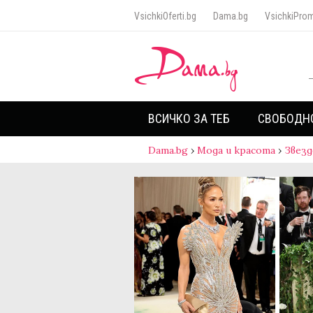
VsichkiOferti.bg
Dama.bg
VsichkiProm
ВСИЧКО ЗА ТЕБ
СВОБОДН
Dama.bg
›
Мода и красота
›
Звезд