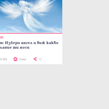
ОВЕ
т: Избери ангел и виж какво
лание ти носи
18 968
9 мин
12