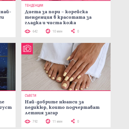
ТЕНДЕНЦИИ
 най-
Диета за пори – корейска
ги
тенденция в красотата за
гладка и чиста кожа
642
10 мин
0
СЪВЕТИ
те
Най-добрите нюанси за
вгуст
педикюр, които подчертават
летния загар
792
11 мин
0