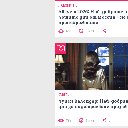
ЛЮБОПИТНО
Август 2026: Най-добрите и
лошите дни от месеца – не 
пренебрегвайте
663
8 мин
0
СЪВЕТИ
Лунен календар: Най-добри
дни за подстригване през а
885
6 мин
0