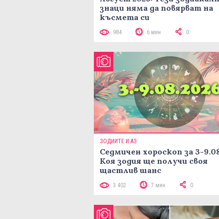
знаци няма да повярват на
късмета си
984
6 мин
0
ЗОДИИТЕ И АЗ
Седмичен хороскоп за 3-9.08
Коя зодия ще получи своя
щастлив шанс
3 402
7 мин
0