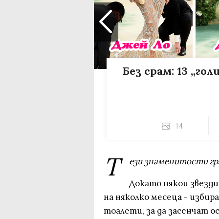
Без срам: 13 „го
14
Т
ези знаменитости гр
Докато някои звезди
на няколко месеца - избир
тоалети, за да засенчат о