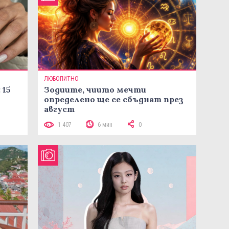
ЛЮБОПИТНО
 15
Зодиите, чиито мечти
определено ще се сбъднат през
август
1 407
6 мин
0