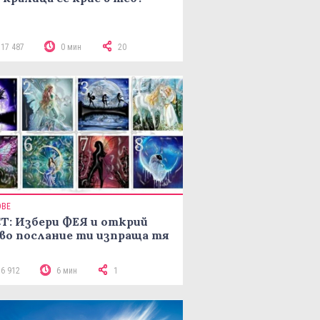
117 487
0 мин
20
ОВЕ
Т: Избери ФЕЯ и открий
во послание ти изпраща тя
16 912
6 мин
1