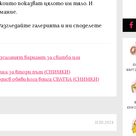
 които показват цялото им тяло. И
имание.
Разгледайте галерията и ни споделете
деалният вариант за сватба или
О
МАРТ 2
аща за втори път (СНИМКИ)
диев обяви кога вдига СВАТБА (СНИМКИ)
ЮНИ 22
11.05.2024