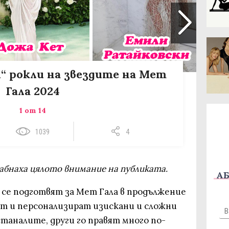
ли“ рокли на звездите на Мет
Гала 2024
1 от 14
1039
4
абнаха цялото внимание на публиката.
АБ
 се подготвят за Мет Гала в продължение
ат и персонализират изискани и сложни
станалите, други го правят много по-