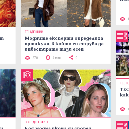
ТЕНДЕНЦИИ
ст
Модните експерти определиха
артикула, в който си струва да
инвестирате тази есен
270
4 мин
0
ТЕСТ
ТЕС
как
ЗВЕЗДЕН СТИЛ
ни
Коя модна икона си според