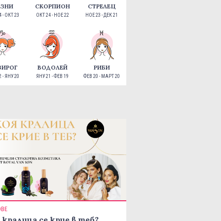
ЕЗНИ
СКОРПИОН
СТРЕЛЕЦ
 - ОКТ 23
ОКТ 24 - НОЕ 22
НОЕ 23 - ДЕК 21
ЗИРОГ
ВОДОЛЕЙ
РИБИ
 - ЯНУ 20
ЯНУ 21 - ФЕВ 19
ФЕВ 20 - МАРТ 20
ОВЕ
 кралица се крие в теб?