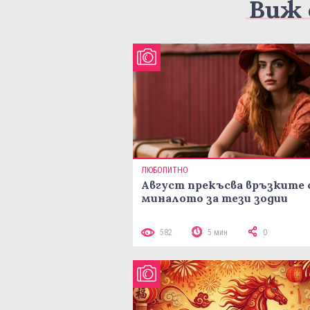
Виж 
ЛЮБОПИТНО
Август прекъсва връзките 
миналото за тези зодии
582
5 мин
0