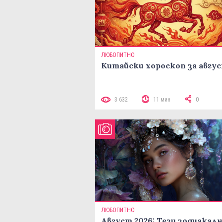
ЛЮБОПИТНО
Китайски хороскоп за авгу
3 632
11 мин
0
ЛЮБОПИТНО
Август 2026: Тези зодиакал