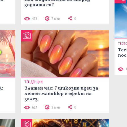
зодията си?
458
7 мин
0
ТЕСТ
Тес
пос
ТЕНДЕНЦИИ
.:
Златен час: 7 шикозни идеи за
летен маникюр с ефект на
залез
624
3 мин
0