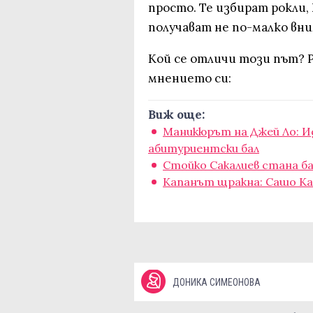
просто. Те избират рокли,
получават не по-малко вн
Кой се отличи този път? 
мнението си:
Виж още:
Маникюрът на Джей Ло: И
абитуриентски бал
Стойко Сакалиев стана б
Капанът щракна: Сашо Ка
ДОНИКА СИМЕОНОВА