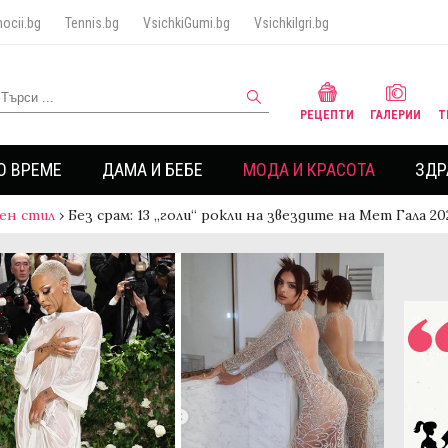
ocii.bg
Tennis.bg
VsichkiGumi.bg
VsichkiIgri.bg
РЕЦЕПТИ
ГАЛЕРИИ
Т
О ВРЕМЕ
ДАМА И БЕБЕ
МОДА И КРАСОТА
ЗДР
ен стил
›
Без срам: 13 „голи“ рокли на звездите на Мет Гала 20