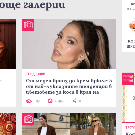
още галерии
В
СЕП 24
КО
ДЕК 22
ТЕНДЕНЦИИ
с
От меден бронз до крем брюле: 5
от най-луксозните тенденции в
цветовете за коса в края на
лятото
189
4 мин
0
ТЕСТ
Коя