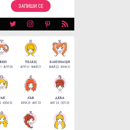
ЗАПИШИ СЕ
ВЕН
ТЕЛЕЦ
БЛИЗНАЦИ
1 - АПР 20
АПР 21 - МАЙ 21
МАЙ 22 - ЮНИ 21
РАК
ЛЪВ
ДЕВА
 - ЮЛИ 22
ЮЛИ 23 - АВГ 23
АВГ 24 - СЕП 23