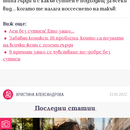
типа гърди и с какъв сутиен е подходящ за всеки
вид… когато те налага носсеснето на такъв:
Виж още:
Ден без сутиен! Ето защо...
Забавни комикси: 16 проблема, които са познати
на всички жени с големи гърди
9 причини защо се чувстваме по-добре без
сутиен
13.10.2022
ХРИСТИНА АЛЕКСАНДРОВА
Последни статии