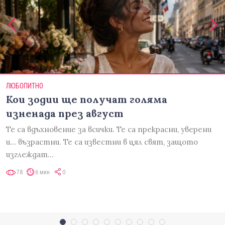
ЛЮБОПИТНО
Кои зодии ще получат голяма
изненада през август
Те са вдъхновение за всички. Те са прекрасни, уверени
и... възрастни. Те са известни в цял свят, защото
изглеждат…
78
6 мин
0