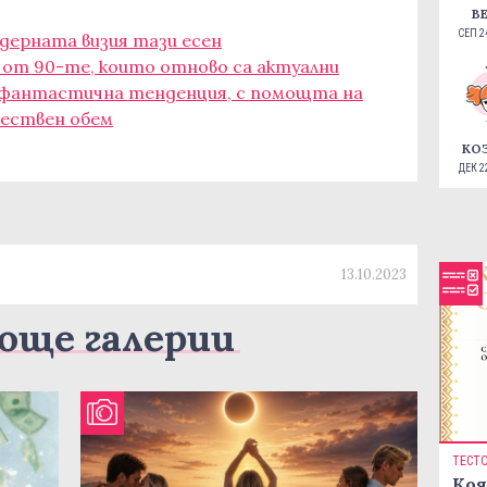
В
СЕП 24
одерната визия тази есен
ки от 90-те, които отново са актуални
: фантастична тенденция, с помощта на
тествен обем
КО
ДЕК 22
13.10.2023
още галерии
ТЕСТ
Коя