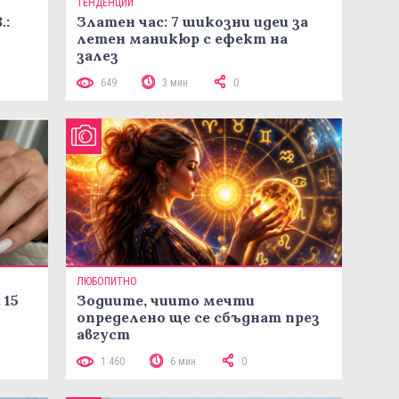
ТЕНДЕНЦИИ
.:
Златен час: 7 шикозни идеи за
летен маникюр с ефект на
залез
649
3 мин
0
ЛЮБОПИТНО
 15
Зодиите, чиито мечти
определено ще се сбъднат през
август
1 460
6 мин
0