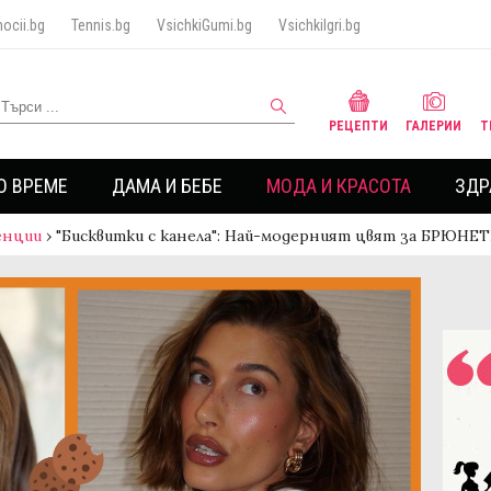
ocii.bg
Tennis.bg
VsichkiGumi.bg
VsichkiIgri.bg
РЕЦЕПТИ
ГАЛЕРИИ
Т
О ВРЕМЕ
ДАМА И БЕБЕ
МОДА И КРАСОТА
ЗДР
енции
›
"Бисквитки с канела": Най-модерният цвят за БРЮНЕ