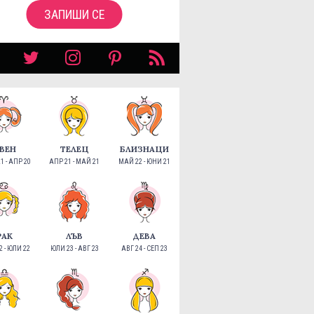
ЗАПИШИ СЕ
ВЕН
ТЕЛЕЦ
БЛИЗНАЦИ
1 - АПР 20
АПР 21 - МАЙ 21
МАЙ 22 - ЮНИ 21
РАК
ЛЪВ
ДЕВА
 - ЮЛИ 22
ЮЛИ 23 - АВГ 23
АВГ 24 - СЕП 23