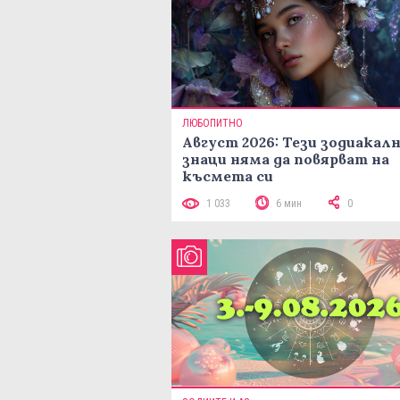
ЛЮБОПИТНО
Август 2026: Тези зодиакал
знаци няма да повярват на
късмета си
1 033
6 мин
0