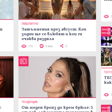
ЛЮБОПИТНО
ст
Затъмнения през август: Кои
зодии ще се влюбят и кои ги
очаква раздяла
176
6 мин
0
ТЕСТ
ТЕС
как
ТЕНДЕНЦИИ
с
От меден бронз до крем брюле: 5