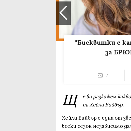
"Бисквитки с к
за БРЮ
7
Щ
е ви разкажем какв
на Хейли Бийбър.
Хейли Бийбър е една от з
всеки сезон независимо да