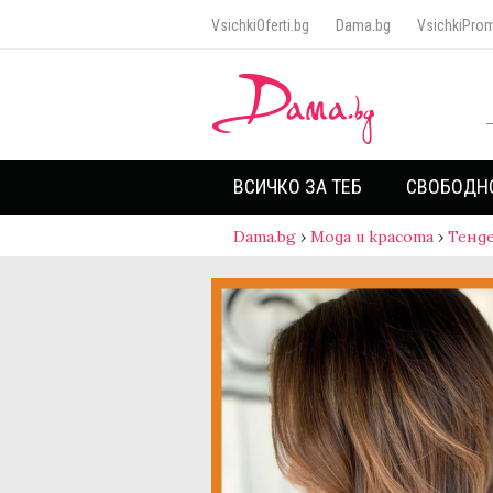
VsichkiOferti.bg
Dama.bg
VsichkiProm
ВСИЧКО ЗА ТЕБ
СВОБОДН
Dama.bg
›
Мода и красота
›
Тенд