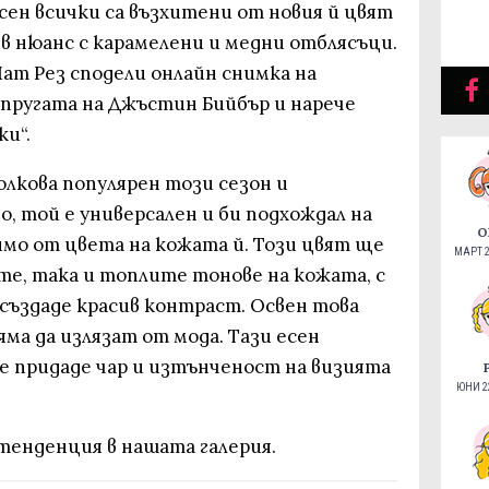
сен всички са възхитени от новия й цвят
в нюанс с карамелени и медни отблясъци.
ат Рез сподели онлайн снимка на
ъпругата на Джъстин Бийбър и нарече
и“.
лкова популярен този сезон и
о, той е универсален и би подхождал на
О
имо от цвета на кожата й. Този цвят ще
МАРТ 2
е, така и топлите тонове на кожата, с
създаде красив контраст. Освен това
ма да излязат от мода. Тази есен
е придаде чар и изтънченост на визията
ЮНИ 22
тенденция в нашата галерия.