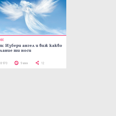
ОВЕ
т: Избери ангел и виж какво
лание ти носи
18 970
9 мин
12