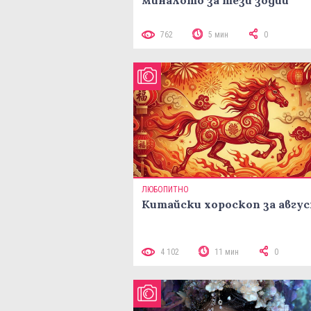
миналото за тези зодии
762
5 мин
0
ЛЮБОПИТНО
Китайски хороскоп за авгу
4 102
11 мин
0