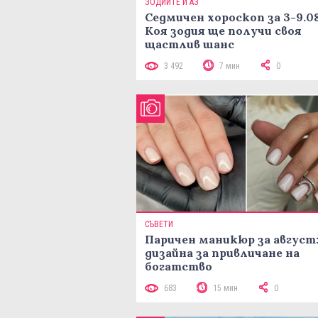
ЗОДИИТЕ И АЗ
Седмичен хороскоп за 3-9.08
Коя зодия ще получи своя
щастлив шанс
3 492
7 мин
0
СЪВЕТИ
Паричен маникюр за август:
дизайна за привличане на
богатство
683
15 мин
0