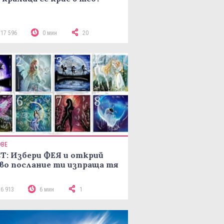
117 596
0 мин
20
ОВЕ
Т: Избери ФЕЯ и открий
во послание ти изпраща тя
16 913
6 мин
1