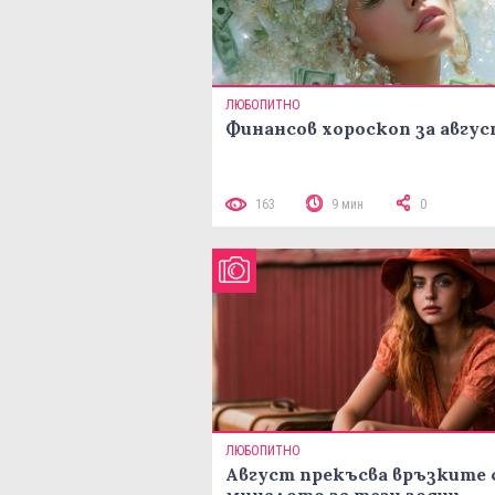
ЛЮБОПИТНО
Финансов хороскоп за авгу
163
9 мин
0
ЛЮБОПИТНО
Август прекъсва връзките 