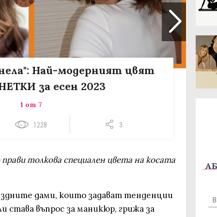
анела": Най-модерният цвят
НЕТКИ за есен 2023
1 от 7
1228
3
о прави толкова специален цвета на косата
АБ
вездните дами, които задават тенденции
ли става въпрос за маникюр, грижа за