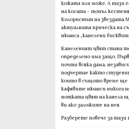
кожата или може. А тази е
на косата – топъл кестеня
Колористът на звездата М
актуалната прическа на с
нюанса „канелени бисквитк
Канеленият цвят стана то
определено има защо. Първ
почти всяка дама, независ
подчертае както студенит
които в същото време ще 
кафявите нюанси никога ня
нотката цвят на канела щ
ви ако заложите на нея.
Разберете повече за тази 