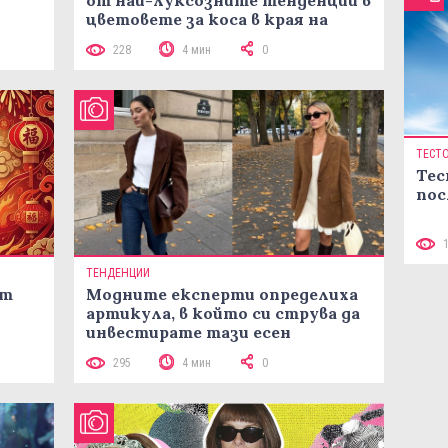
от най-луксозните тенденции в
цветовете за коса в края на
лятото
228
4 мин
0
ТЕСТ
Тес
пос
ТЕНДЕНЦИИ
ст
Модните експерти определиха
артикула, в който си струва да
инвестирате тази есен
295
4 мин
0