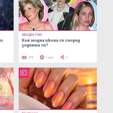
ЗВЕЗДЕН СТИЛ
ни
Коя модна икона си според
зодията си?
478
7 мин
0