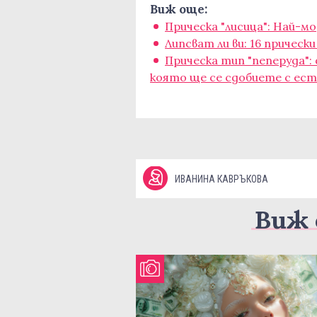
Виж още:
Прическа "лисица": Най-м
Липсват ли ви: 16 причес
Прическа тип "пеперуда"
която ще се сдобиете с ес
ИВАНИНА КАВРЪКОВА
Виж 