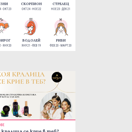
ЕЗНИ
СКОРПИОН
СТРЕЛЕЦ
 - ОКТ 23
ОКТ 24 - НОЕ 22
НОЕ 23 - ДЕК 21
ЗИРОГ
ВОДОЛЕЙ
РИБИ
 - ЯНУ 20
ЯНУ 21 - ФЕВ 19
ФЕВ 20 - МАРТ 20
ОВЕ
 кралица се крие в теб?