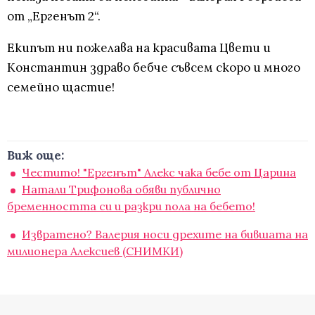
от „Ергенът 2“.
Екипът ни пожелава на красивата Цвети и
Константин здраво бебче съвсем скоро и много
семейно щастие!
Виж още:
Честито! "Ергенът" Алекс чака бебе от Царина
Натали Трифонова обяви публично
бременността си и разкри пола на бебето!
Извратено? Валерия носи дрехите на бившата на
милионера Алексиев (СНИМКИ)