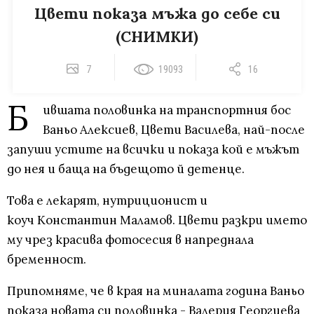
Цвети показа мъжа до себе си
(СНИМКИ)
7
19093
16
Б
ившата половинка на транспортния бос
Ваньо Алексиев, Цвети Василева, най-после
запуши устите на всички и показа кой е мъжът
до нея и баща на бъдещото й детенце.
Това е лекарят, нутриционист и
коуч Константин Маламов. Цвети разкри името
му чрез красива фотосесия в напреднала
бременност.
Припомняме, че в края на миналата година Ваньо
показа новата си половинка - Валерия Георгиева