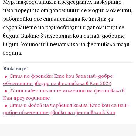
Мур, тазгодишният председател на журито,
има поредица от запомнящи се модни моменти,
работейки със стилистката Кейт Янг за
създаването на разнообразни и запомнящи се
визии. Вижте в галерията кои са най-добрите
визии, които ни впечатлиха на фестивала тази
година.
Виж още:
Стил по френски: Ето кои бяха най-добре
облечените звезди на фестивала в Кан 2022
27 от най-стилните моменти на фестивала в
Кан през годините
Стил и любов на червения килим: Ето кои са най-
добре облечените двойки на фестивала в Кан