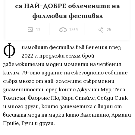
са НАЙ-ДОБРЕ облечените на
филмовия фестивал
12
2369
25
Ф
илмовият фестивал във Венеция през
2022 г. предложи голям брой
забележителни модни моменти на червения
килим. 79-ото издание на ежегодното събитие
събра много от най-големите съвременни
знаменитости, сред които Джулиан Мур, Теса
Томпсън, Флорънс Пю, Хари Стайлс, Сейди Синк
и много други, които зашеметиха с визии от
висшата мода на марки като Валентино, Армани
Приве, Гучи и други.