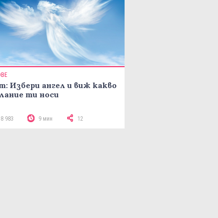
ОВЕ
т: Избери ангел и виж какво
лание ти носи
18 983
9 мин
12