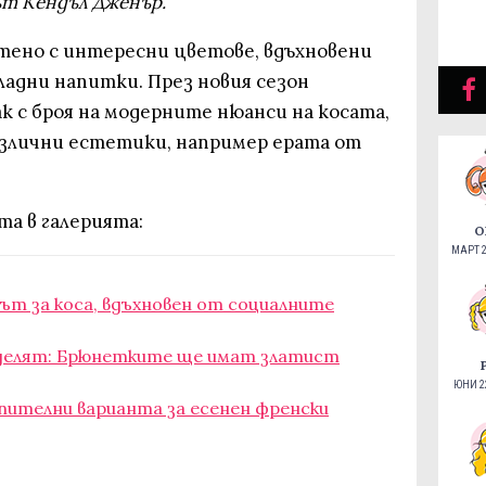
ът Кендъл Дженър.
ено с интересни цветове, вдъхновени
ладни напитки. През новия сезон
к с броя на модерните нюанси на косата,
азлични естетики, например ерата от
а в галерията:
О
МАРТ 2
ът за коса, вдъхновен от социалните
делят: Брюнетките ще имат златист
ЮНИ 22
лепителни варианта за есенен френски