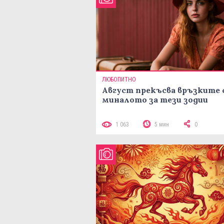
ЛЮБОПИТНО
Август прекъсва връзките 
миналото за тези зодии
1 063
5 мин
0