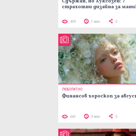
Сдържан, но луксозен: 7
страхотни дизайна за ман
409
7 мин
0
ЛЮБОПИТНО
Финансов хороскоп за авгу
663
9 мин
0