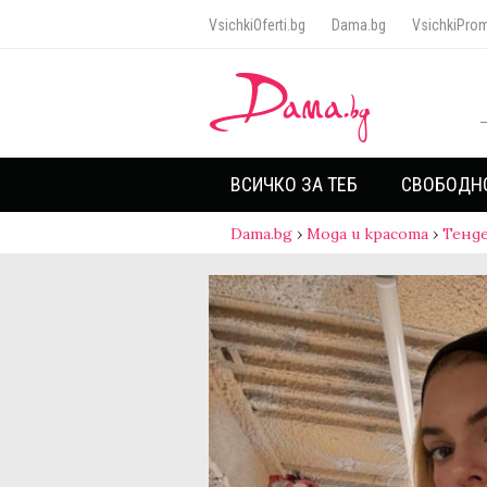
VsichkiOferti.bg
Dama.bg
VsichkiProm
ВСИЧКО ЗА ТЕБ
СВОБОДН
Dama.bg
›
Мода и красота
›
Тенд