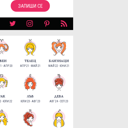
ЗАПИШИ СЕ
ВЕН
ТЕЛЕЦ
БЛИЗНАЦИ
1 - АПР 20
АПР 21 - МАЙ 21
МАЙ 22 - ЮНИ 21
РАК
ЛЪВ
ДЕВА
 - ЮЛИ 22
ЮЛИ 23 - АВГ 23
АВГ 24 - СЕП 23