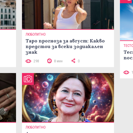
ЛЮБОПИТНО
Таро прогноза за август: Какво
предстои за всеки зодиакален
ТЕСТ
Тес
знак
пос
298
8 мин
0
ЛЮБОПИТНО