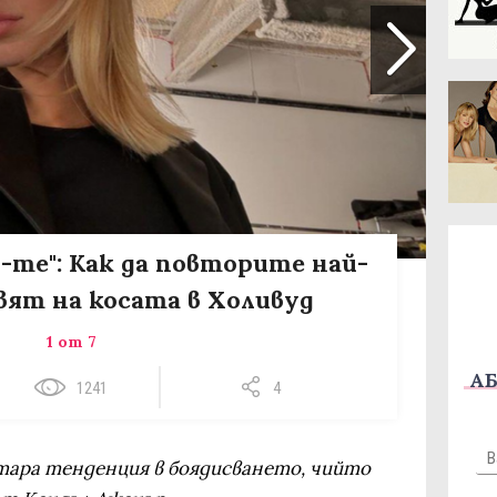
-те": Как да повторите най-
ят на косата в Холивуд
1 от 7
АБ
1241
4
 стара тенденция в боядисването, чийто