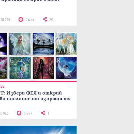
118 275
0 мин
20
ОВЕ
Т: Избери ФЕЯ и открий
во послание ти изпраща тя
16 926
6 мин
1