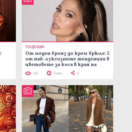
ТЕНДЕНЦИИ
с
От меден бронз до крем брюле: 5
от най-луксозните тенденции в
цветовете за коса в края на
лятото
347
4 мин
0