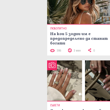
ЛЮБОПИТНО
На кои 5 зодии им е
предопределено да станат
богати
386
3 мин
0
СЪВЕТИ