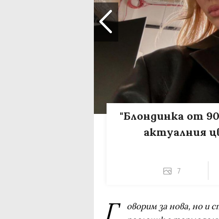
"Блондинка от 90
актуалния цв
7
Г
оворим за нова, но и