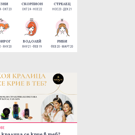
ЕЗНИ
СКОРПИОН
СТРЕЛЕЦ
 - ОКТ 23
ОКТ 24 - НОЕ 22
НОЕ 23 - ДЕК 21
ЗИРОГ
ВОДОЛЕЙ
РИБИ
 - ЯНУ 20
ЯНУ 21 - ФЕВ 19
ФЕВ 20 - МАРТ 20
ОВЕ
 кралица се крие в теб?