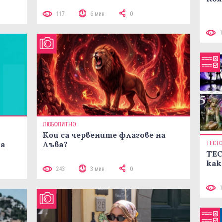
117
6 мин
0
ЛЮБОПИТНО
Кои са червените флагове на
ма
Лъва?
ТЕСТ
ТЕС
как
243
3 мин
0