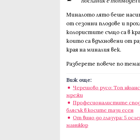
посланик е топмодел
Миналото лято беше насит
от сезонни плодове и прох
колористите също са в кра
които са вдъхновени от р
края на миналия век.
Разберете повече по темат
Виж още:
Черешово русо: Топ нюанс
мрежи
Професионалистите спо
блясък в косите тази есен
От вино до глазура: 5 ос
маникюр