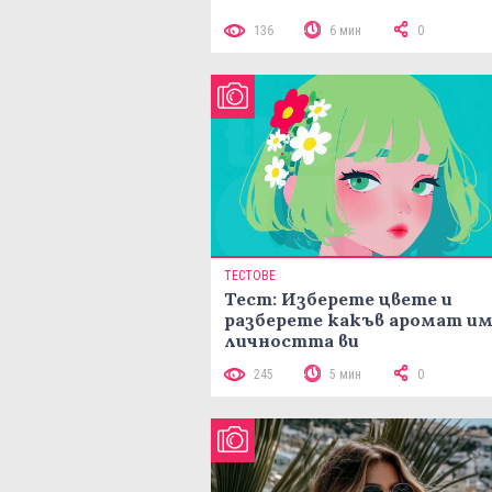
136
6 мин
0
ТЕСТОВЕ
Тест: Изберете цвете и
разберете какъв аромат и
личността ви
245
5 мин
0