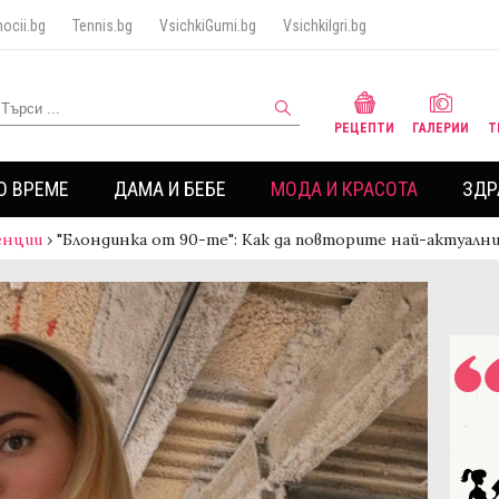
ocii.bg
Tennis.bg
VsichkiGumi.bg
VsichkiIgri.bg
РЕЦЕПТИ
ГАЛЕРИИ
Т
О ВРЕМЕ
ДАМА И БЕБЕ
МОДА И КРАСОТА
ЗДР
енции
›
"Блондинка от 90-те": Как да повторите най-актуалн