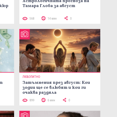
Астрологичната прогноза на
икюр
Тамара Глоба за август
568
14 мин
0
ЛЮБОПИТНО
ст
Затъмнения през август: Кои
зодии ще се влюбят и кои ги
очаква раздяла
899
6 мин
0