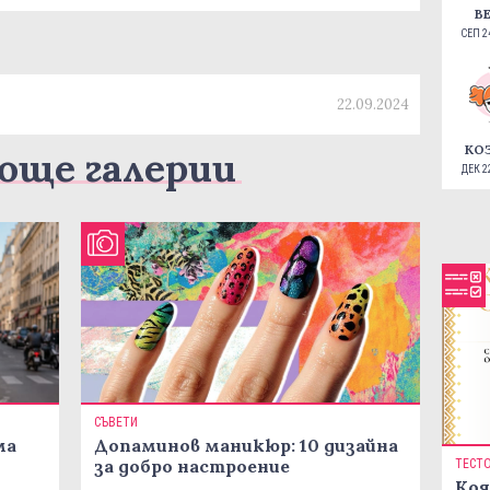
В
СЕП 24
22.09.2024
КО
още галерии
ДЕК 22
СЪВЕТИ
ма
Допаминов маникюр: 10 дизайна
за добро настроение
ТЕСТ
Коя