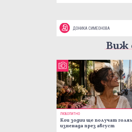
ДОНИКА СИМЕОНОВА
Виж 
ЛЮБОПИТНО
Кои зодии ще получат голя
изненада през август