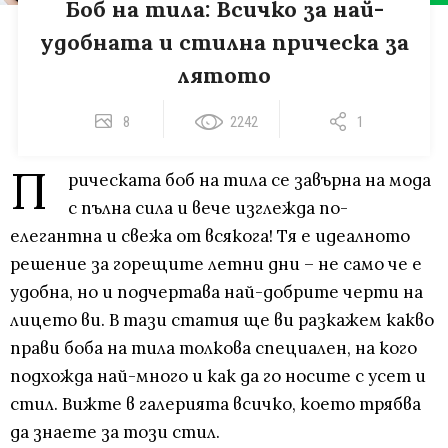
Боб на тила: Всичко за най-
удобната и стилна прическа за
лятото
8
2242
1
П
рическата боб на тила се завърна на мода
с пълна сила и вече изглежда по-
елегантна и свежа от всякога! Тя е идеалното
решение за горещите летни дни – не само че е
удобна, но и подчертава най-добрите черти на
лицето ви. В тази статия ще ви разкажем какво
прави боба на тила толкова специален, на кого
подхожда най-много и как да го носите с усет и
стил. Вижте в галерията всичко, което трябва
да знаете за този стил.