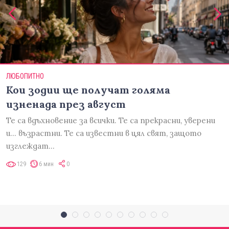
ЛЮБОПИТНО
Кои зодии ще получат голяма
изненада през август
Те са вдъхновение за всички. Те са прекрасни, уверени
и... възрастни. Те са известни в цял свят, защото
изглеждат…
129
6 мин
0