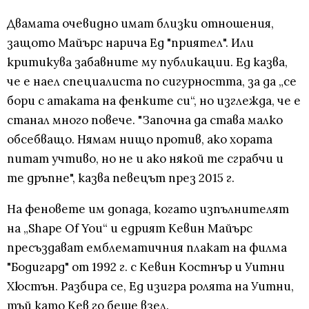
Двамата очевидно имат близки отношения,
защото Майърс нарича Ед "приятел". Или
критикува забавните му публикации. Ед казва,
че е наел специалиста по сигурността, за да „се
бори с атаката на фенките си“, но изглежда, че е
станал много повече. "Започна да става малко
обсебващо. Нямам нищо против, ако хората
питат учтиво, но не и ако някой те сграбчи и
те дръпне", казва певецът през 2015 г.
На феновете им допада, когато изпълнителят
на „Shape Of You“ и едрият Кевин Майърс
пресъздават емблематичния плакат на филма
"Бодигард" от 1992 г. с Кевин Костнър и Уитни
Хюстън. Разбира се, Ед изигра ролята на Уитни,
тъй като Кев го беше взел.