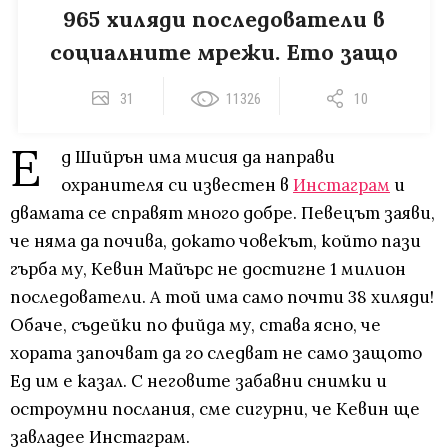
965 хиляди последователи в
социалните мрежи. Ето защо
31
11326
10
Е
д Шийрън има мисия да направи
охранителя си известен в
Инстаграм
и
двамата се справят много добре. Певецът заяви,
че няма да почива, докато човекът, който пази
гърба му, Кевин Майърс не достигне 1 милион
последователи. А той има само почти 38 хиляди!
Обаче, съдейки по фийда му, става ясно, че
хората започват да го следват не само защото
Ед им е казал. С неговите забавни снимки и
остроумни послания, сме сигурни, че Кевин ще
завладее Инстаграм.