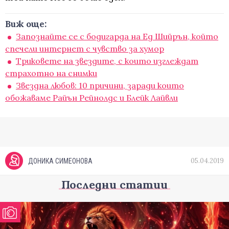
Виж още:
Запознайте се с бодигарда на Ед Шийрън, който
спечели интернет с чувство за хумор
Триковете на звездите, с които изглеждат
страхотно на снимки
Звездна любов: 10 причини, заради които
обожаваме Райън Рейнолдс и Блейк Лайвли
05.04.2019
ДОНИКА СИМЕОНОВА
Последни статии