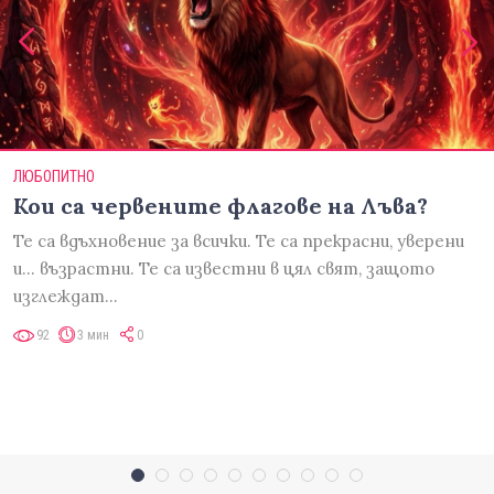
ЛЮБОПИТНО
Кои са червените флагове на Лъва?
Те са вдъхновение за всички. Те са прекрасни, уверени
и... възрастни. Те са известни в цял свят, защото
изглеждат…
92
3 мин
0