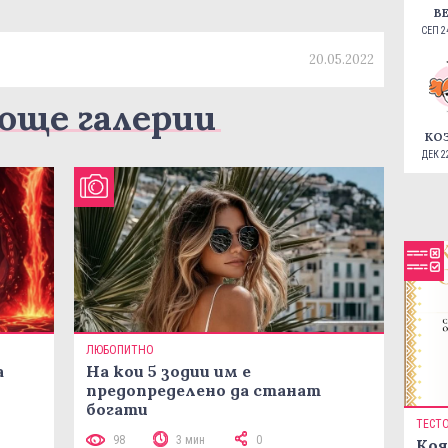
В
СЕП 24
20.05.2022
още галерии
КО
ДЕК 22
ЛЮБОПИТНО
а
На кои 5 зодии им е
предопределено да станат
богати
ТЕСТ
98
3 мин
0
Коя