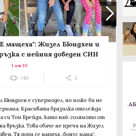
НЕ мащеха": Жизел Бюндхен и
ръзка с нейния доведен СИН
1 от 10
1431
5
л Бюндхен е супермодел, но може би не
АБ
пермама. Красивата бразилка отглежда
га си Том Брейди, като най-голямото от
а връзка. Това обаче не пречи на Жизел
вен. Тя дори се нарича „бонус мама“,