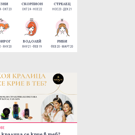
ЕЗНИ
СКОРПИОН
СТРЕЛЕЦ
 - ОКТ 23
ОКТ 24 - НОЕ 22
НОЕ 23 - ДЕК 21
ЗИРОГ
ВОДОЛЕЙ
РИБИ
 - ЯНУ 20
ЯНУ 21 - ФЕВ 19
ФЕВ 20 - МАРТ 20
ОВЕ
 кралица се крие в теб?