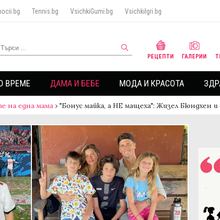
ocii.bg
Tennis.bg
VsichkiGumi.bg
VsichkiIgri.bg
РЕЦЕПТИ
ГАЛЕРИИ
Т
О ВРЕМЕ
ДАМА И БЕБЕ
МОДА И КРАСОТА
ЗДР
е на една мама
›
"Бонус майка, а НЕ мащеха": Жизел Бюндхен и