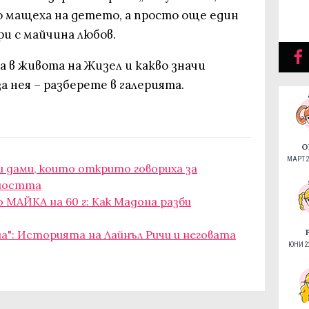
о мащеха на детето, а просто още един
ри с майчина любов.
а в живота на Жизел и какво значи
 нея – разберете в галерията.
О
МАРТ 2
ни дами, които открито говориха за
ността
 МАЙКА на 60 г: Как Мадона разби
на": Историята на Лайнъл Ричи и неговата
ЮНИ 22