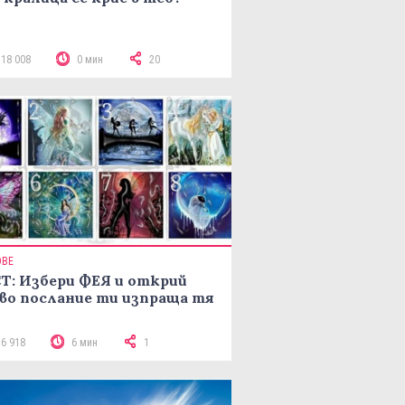
118 008
0 мин
20
ОВЕ
Т: Избери ФЕЯ и открий
во послание ти изпраща тя
16 918
6 мин
1