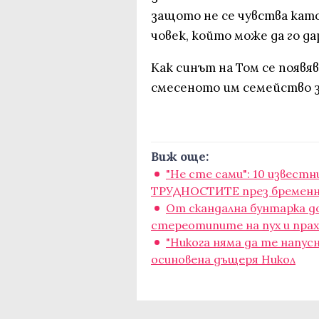
защото не се чувства кат
човек, който може да го да
Как синът на Том се появяв
смесеното им семейство за
Виж още:
"Не сте сами": 10 извест
ТРУДНОСТИТЕ през бремен
От скандална бунтарка до
стереотипите на пух и прах
"Никога няма да те напус
осиновена дъщеря Никол