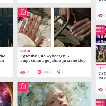
СЪВЕТИ
кво
Сдържан, но луксозен: 7
ен
страхотни дизайна за маникюр
ТЕСТ
256
7 мин
0
ТЕС
как