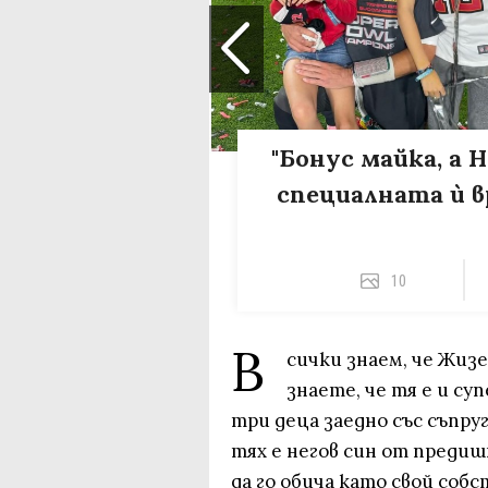
"Бонус майка, а 
специалната ѝ в
10
В
сички знаем, че Жизе
знаете, че тя е и су
три деца заедно със съпру
тях е негов син от предишн
да го обича като свой собст