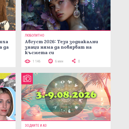
ЛЮБОПИТНО
иха
Август 2026: Тези зодиакални
а да
знаци няма да повярват на
късмета си
1 146
6 мин
0
ЗОДИИТЕ И АЗ