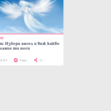
ОВЕ
т: Избери ангел и виж какво
лание ти носи
18 979
9 мин
12