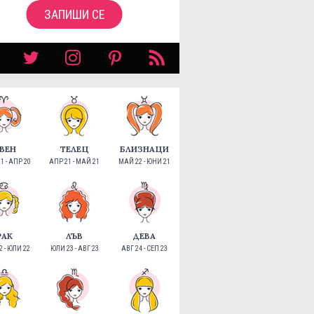
ЗАПИШИ СЕ
ВЕН
ТЕЛЕЦ
БЛИЗНАЦИ
1 - АПР 20
АПР 21 - МАЙ 21
МАЙ 22 - ЮНИ 21
РАК
ЛЪВ
ДЕВА
 - ЮЛИ 22
ЮЛИ 23 - АВГ 23
АВГ 24 - СЕП 23