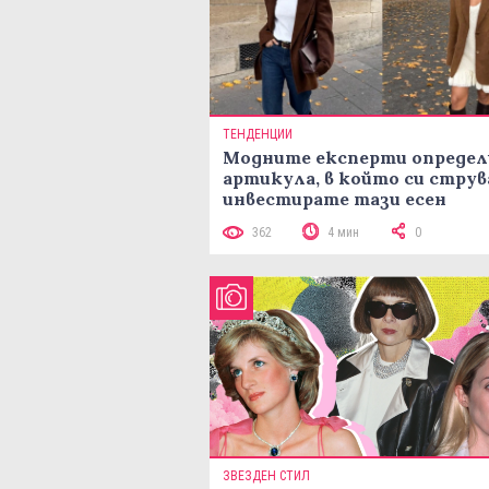
ТЕНДЕНЦИИ
Модните експерти определ
артикула, в който си струв
инвестирате тази есен
362
4 мин
0
ЗВЕЗДЕН СТИЛ