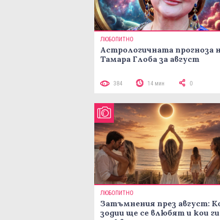
ЛЮБОПИТНО
Астрологичната прогноза 
Тамара Глоба за август
384
14 мин
0
ЛЮБОПИТНО
Затъмнения през август: К
зодии ще се влюбят и кои ги