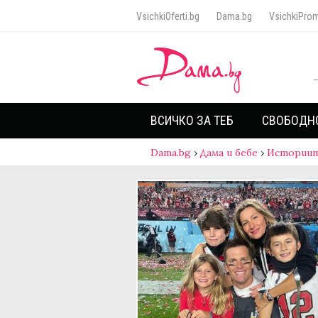
VsichkiOferti.bg
Dama.bg
VsichkiProm
ВСИЧКО ЗА ТЕБ
СВОБОДН
Dama.bg
›
Дама и бебе
›
Историит