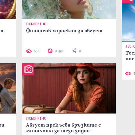
ЛЮБОПИТНО
на
Финансов хороскоп за август
ТЕСТ
551
9 мин
0
Тес
пос
ЛЮБОПИТНО
ои
Август прекъсва връзките с
миналото за тези зодии