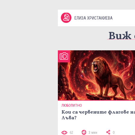
ЕЛИЗА ХРИСТАКИЕВА
Виж 
ЛЮБОПИТНО
Кои са червените флагове н
Лъва?
62
3 мин
0