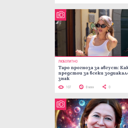
ЛЮБОПИТНО
Таро прогноза за август: Ка
предстои за всеки зодиакал
знак
107
8 мин
0