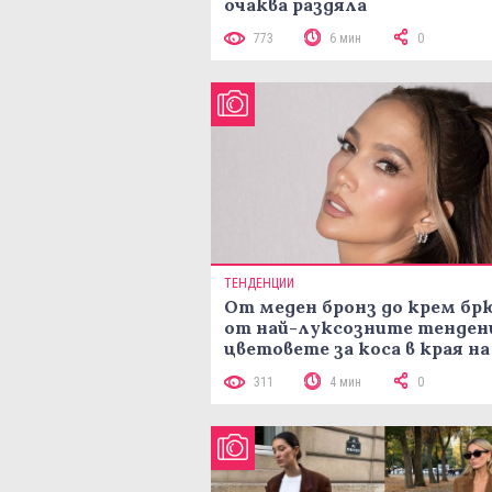
очаква раздяла
773
6 мин
0
ТЕНДЕНЦИИ
От меден бронз до крем брю
от най-луксозните тенден
цветовете за коса в края на
лятото
311
4 мин
0