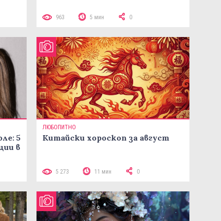
963
5 мин
0
ЛЮБОПИТНО
ле: 5
Китайски хороскоп за август
ции в
5 273
11 мин
0