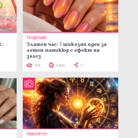
ТЕНДЕНЦИИ
.:
Златен час: 7 шикозни идеи за
летен маникюр с ефект на
залез
664
3 мин
0
ЛЮБОПИТНО