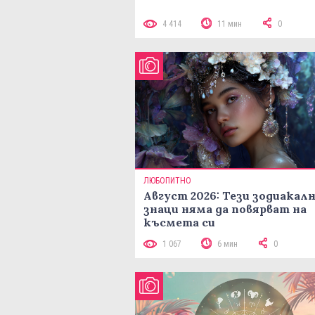
4 414
11 мин
0
ЛЮБОПИТНО
Август 2026: Тези зодиакал
знаци няма да повярват на
късмета си
1 067
6 мин
0