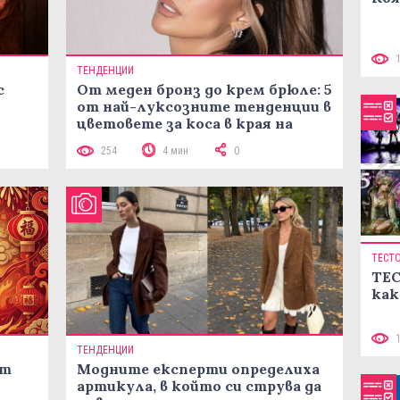
ТЕНДЕНЦИИ
с
От меден бронз до крем брюле: 5
от най-луксозните тенденции в
цветовете за коса в края на
лятото
254
4 мин
0
ТЕСТ
ТЕС
как
ТЕНДЕНЦИИ
ст
Модните експерти определиха
артикула, в който си струва да