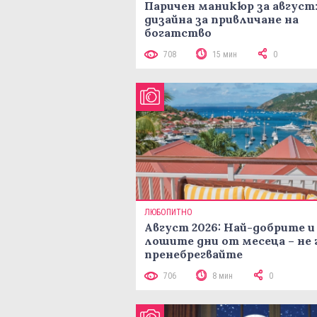
Паричен маникюр за август:
дизайна за привличане на
богатство
708
15 мин
0
ЛЮБОПИТНО
Август 2026: Най-добрите и
лошите дни от месеца – не 
пренебрегвайте
706
8 мин
0