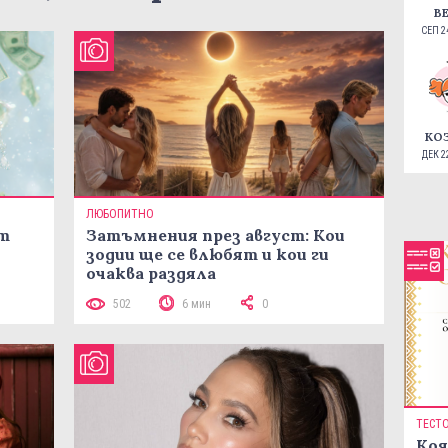
В
СЕП 24
КО
ДЕК 22
ЛЮБОПИТНО
ст
Затъмнения през август: Кои
зодии ще се влюбят и кои ги
очаква раздяла
502
6 мин
0
ТЕСТ
Коя