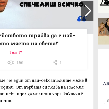
ейството трябва да е най-
ото място на света!"
1 от 17
1301
1
аме, че един от най-сексапилните мъже в
АБ
 години. От първата си поява на големия
тински идол за милиони хора, както и в
уцент.