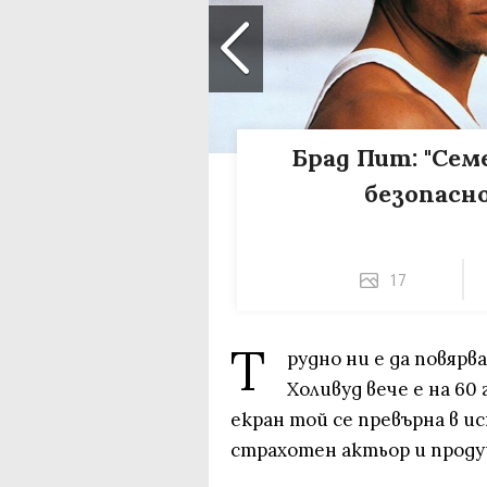
Брад Пит: "Сем
безопасн
17
Т
рудно ни е да повярв
Холивуд вече е на 60
екран той се превърна в ис
страхотен актьор и прод