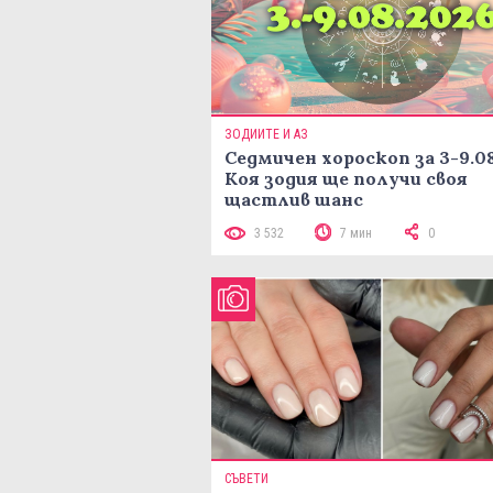
ЗОДИИТЕ И АЗ
Седмичен хороскоп за 3-9.08
Коя зодия ще получи своя
щастлив шанс
3 532
7 мин
0
СЪВЕТИ