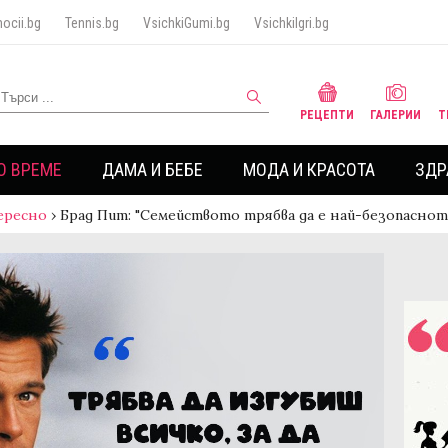
ocii.bg
Tennis.bg
VsichkiGumi.bg
VsichkiIgri.bg
РЕЦЕПТИ
ГАЛЕРИИ
Т
О ВРЕМЕ
ДАМА И БЕБЕ
МОДА И КРАСОТА
ЗДР
ересно
›
Брад Пит: "Семейството трябва да е най-безопасно