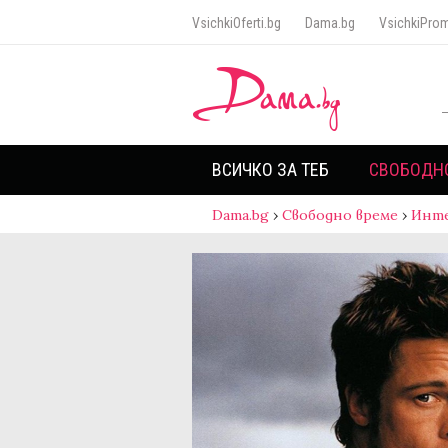
VsichkiOferti.bg
Dama.bg
VsichkiProm
ВСИЧКО ЗА ТЕБ
СВОБОДН
Dama.bg
›
Свободно време
›
Инт