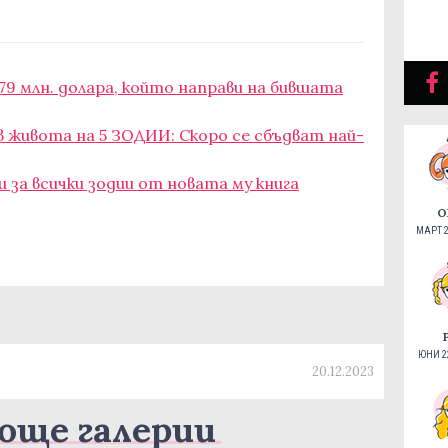
79 млн. долара, който направи на бившата
 живота на 5 ЗОДИИ: Скоро се сбъдват най-
и за всички зодии от новата му книга
О
МАРТ 2
ЮНИ 22
20.12.2023
още галерии