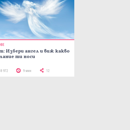
ОВЕ
т: Избери ангел и виж какво
лание ти носи
18 972
9 мин
12