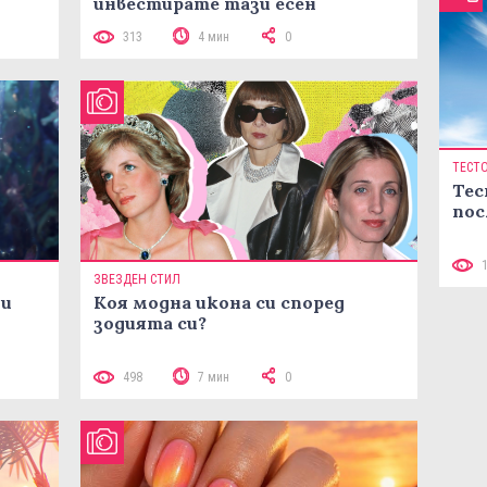
инвестирате тази есен
313
4 мин
0
ТЕСТ
Тес
пос
ЗВЕЗДЕН СТИЛ
ни
Коя модна икона си според
зодията си?
498
7 мин
0