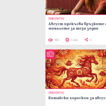
ЛЮБОПИТНО
Август прекъсва връзките 
миналото за тези зодии
836
5 мин
0
ЛЮБОПИТНО
Китайски хороскоп за авгу