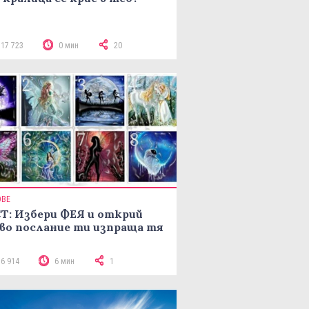
117 723
0 мин
20
ОВЕ
Т: Избери ФЕЯ и открий
во послание ти изпраща тя
16 914
6 мин
1