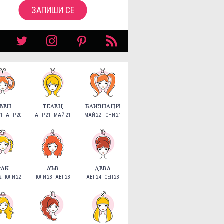
ЗАПИШИ СЕ
ВЕН
ТЕЛЕЦ
БЛИЗНАЦИ
1 - АПР 20
АПР 21 - МАЙ 21
МАЙ 22 - ЮНИ 21
РАК
ЛЪВ
ДЕВА
 - ЮЛИ 22
ЮЛИ 23 - АВГ 23
АВГ 24 - СЕП 23