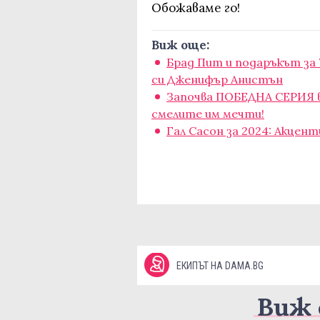
Обожаваме го!
Виж още:
Брад Пит и подаръкът за 
си Дженифър Анистън
Започва ПОБЕДНА СЕРИЯ в
смелите им мечти!
Гал Сасон за 2024: Акцент
ЕКИПЪТ НА DAMA.BG
Виж 