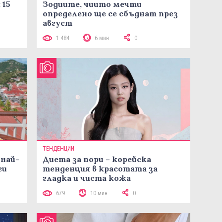
 15
Зодиите, чиито мечти
определено ще се сбъднат през
август
1 484
6 мин
0
ТЕНДЕНЦИИ
 най-
Диета за пори – корейска
ги
тенденция в красотата за
гладка и чиста кожа
679
10 мин
0