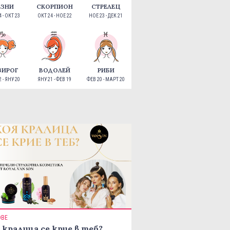
ЕЗНИ
СКОРПИОН
СТРЕЛЕЦ
 - ОКТ 23
ОКТ 24 - НОЕ 22
НОЕ 23 - ДЕК 21
ЗИРОГ
ВОДОЛЕЙ
РИБИ
 - ЯНУ 20
ЯНУ 21 - ФЕВ 19
ФЕВ 20 - МАРТ 20
ОВЕ
 кралица се крие в теб?