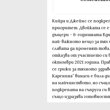
Кийра и Джеймс се подкре
приоритет. Двойката се е
дъщери – 6-годишната Еди
най-важното нещо за тях и
славата да променят това.
отказва от участието си в
октомври 2021 година. Прав
се грижи за тяхното здрав
Каренина” винаги е била 
на майчинството, но също 
подкрепата на съпруга си в
също изразява готовността