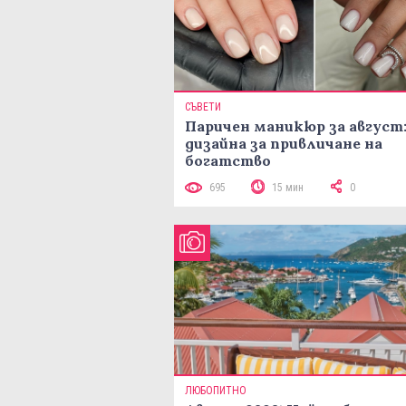
СЪВЕТИ
Паричен маникюр за август:
дизайна за привличане на
богатство
695
15 мин
0
ЛЮБОПИТНО