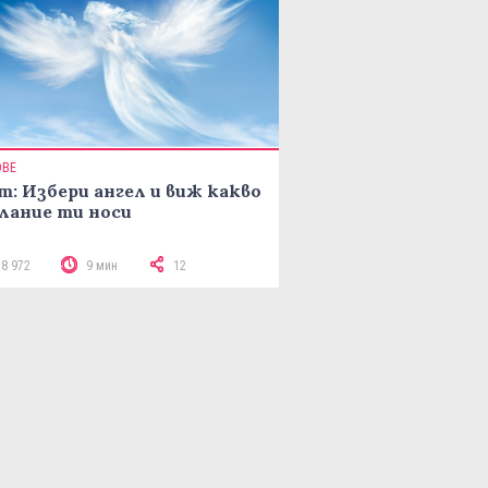
ОВЕ
т: Избери ангел и виж какво
лание ти носи
18 972
9 мин
12