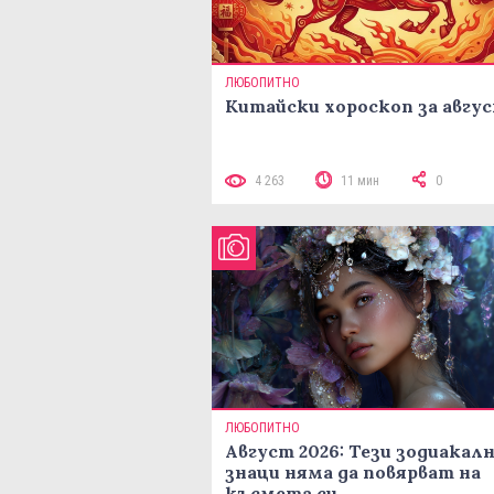
ЛЮБОПИТНО
Китайски хороскоп за авгу
4 263
11 мин
0
ЛЮБОПИТНО
Август 2026: Тези зодиакал
знаци няма да повярват на
късмета си