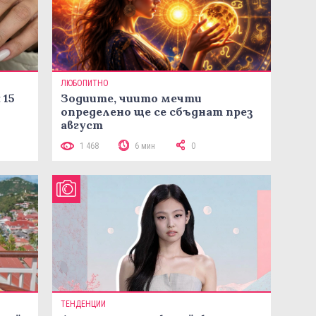
ЛЮБОПИТНО
 15
Зодиите, чиито мечти
определено ще се сбъднат през
август
1 468
6 мин
0
ТЕНДЕНЦИИ