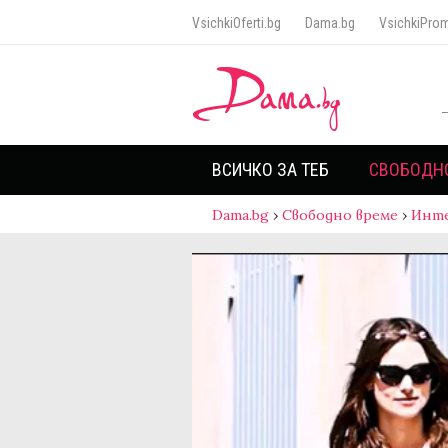
VsichkiOferti.bg
Dama.bg
VsichkiProm
ВСИЧКО ЗА ТЕБ
СВОБОДН
Dama.bg
›
Свободно време
›
Инт