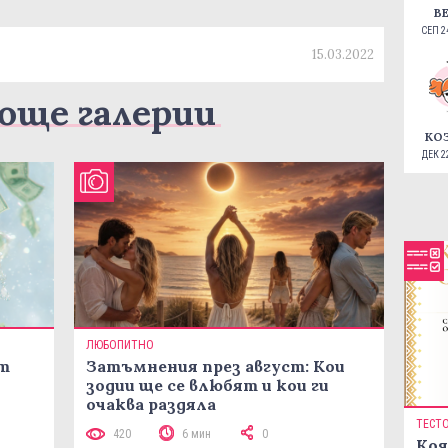
В
СЕП 24
15.03.2022
още галерии
КО
ДЕК 22
ЛЮБОПИТНО
ст
Затъмнения през август: Кои
зодии ще се влюбят и кои ги
очаква раздяла
ТЕСТ
420
6 мин
0
Коя