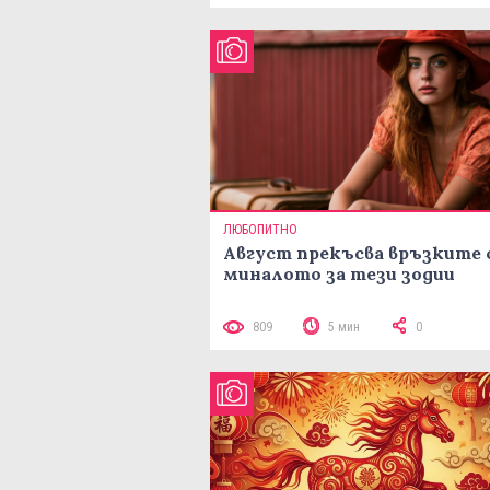
ЛЮБОПИТНО
Август прекъсва връзките 
миналото за тези зодии
809
5 мин
0