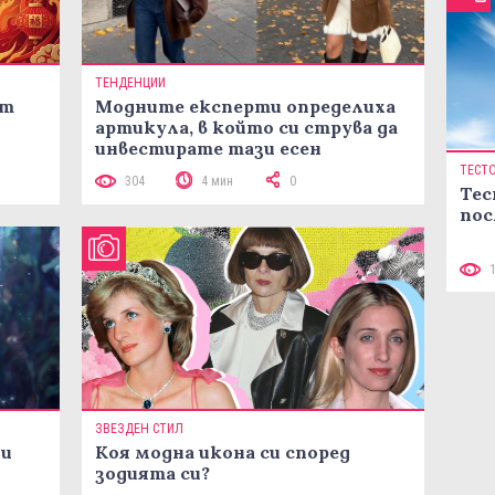
ТЕНДЕНЦИИ
ст
Модните експерти определиха
артикула, в който си струва да
инвестирате тази есен
ТЕСТ
304
4 мин
0
Тес
пос
ЗВЕЗДЕН СТИЛ
ни
Коя модна икона си според
зодията си?