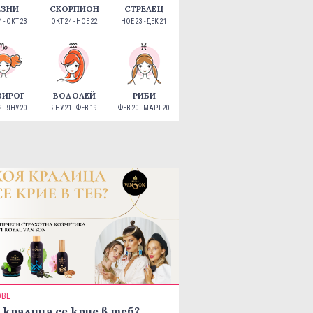
ЕЗНИ
СКОРПИОН
СТРЕЛЕЦ
 - ОКТ 23
ОКТ 24 - НОЕ 22
НОЕ 23 - ДЕК 21
ЗИРОГ
ВОДОЛЕЙ
РИБИ
 - ЯНУ 20
ЯНУ 21 - ФЕВ 19
ФЕВ 20 - МАРТ 20
ОВЕ
 кралица се крие в теб?