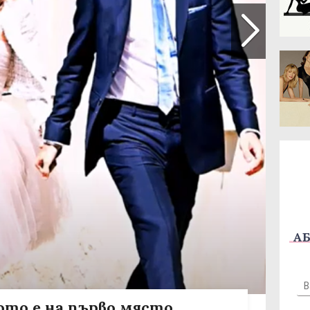
АБ
то е на първо място