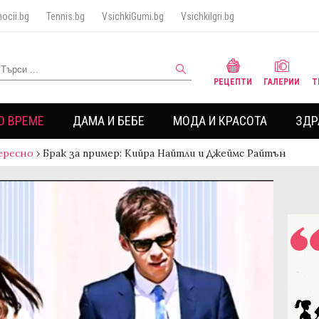
ocii.bg
Tennis.bg
VsichkiGumi.bg
VsichkiIgri.bg
РЕЦЕПТИ
ГАЛЕРИИ
Т
О ВРЕМЕ
ДАМА И БЕБЕ
МОДА И КРАСОТА
ЗДР
ересно
›
Брак за пример: Кийра Найтли и Джеймс Райтън