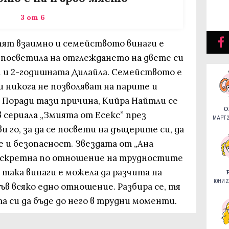
3 от 6
пят взаимно и семейството винаги е
 посветила на отглеждането на двете си
 и 2-годишната Дилайла. Семейството е
 никога не позволяват на парите и
 Поради тази причина, Кийра Найтли се
О
 сериала „Змията от Есекс” през
МАРТ 2
и го, за да се посвети на дъщерите си, да
е и безопасност. Звездата от „Ана
дискретна по отношение на трудностите
така винаги е можела да разчита на
ЮНИ 22
ъв всяко едно отношение. Разбира се, тя
 си да бъде до него в трудни моменти.