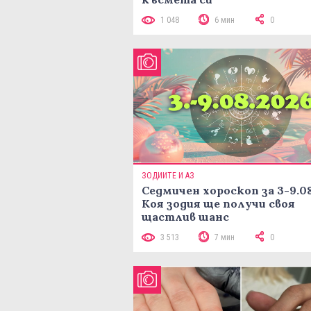
1 048
6 мин
0
ЗОДИИТЕ И АЗ
Седмичен хороскоп за 3-9.08
Коя зодия ще получи своя
щастлив шанс
3 513
7 мин
0