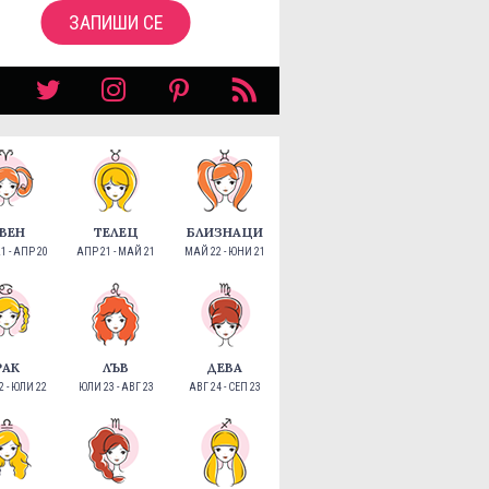
ЗАПИШИ СЕ
ВЕН
ТЕЛЕЦ
БЛИЗНАЦИ
1 - АПР 20
АПР 21 - МАЙ 21
МАЙ 22 - ЮНИ 21
РАК
ЛЪВ
ДЕВА
 - ЮЛИ 22
ЮЛИ 23 - АВГ 23
АВГ 24 - СЕП 23