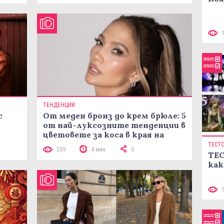
ТЕНДЕНЦИИ
с
От меден бронз до крем брюле: 5
от най-луксозните тенденции в
цветовете за коса в края на
лятото
ТЕСТ
239
4 мин
0
ТЕС
как