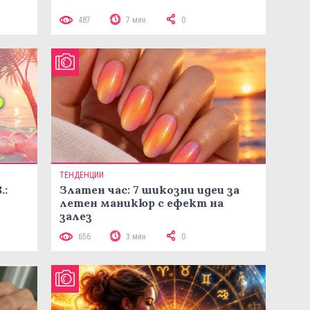
487
7 мин
0
ТЕНДЕНЦИИ
.:
Златен час: 7 шикозни идеи за
летен маникюр с ефект на
залез
656
3 мин
0