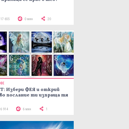
117 655
0 мин
20
ОВЕ
Т: Избери ФЕЯ и открий
во послание ти изпраща тя
16 914
6 мин
1