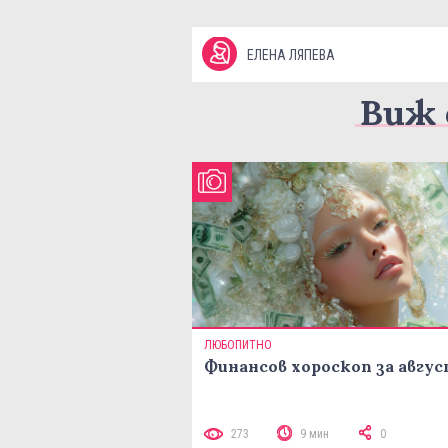
ЕЛЕНА ЛЯПЕВА
Виж 
ЛЮБОПИТНО
Финансов хороскоп за авгу
273
9 мин
0