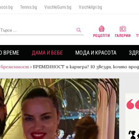
ocii.bg
Tennis.bg
VsichkiGumi.bg
VsichkiIgri.bg
РЕЦЕПТИ
ГАЛЕРИИ
Т
О ВРЕМЕ
ДАМА И БЕБЕ
МОДА И КРАСОТА
ЗДР
 бременност
›
БРЕМЕННОСТ и кариера? 10 звезди, които про