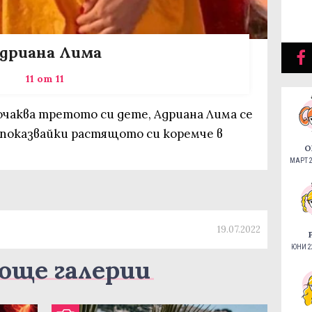
дриана Лима
11 от 11
 очаква третото си дете, Адриана Лима се
 показвайки растящото си коремче в
О
МАРТ 2
19.07.2022
ЮНИ 22
още галерии