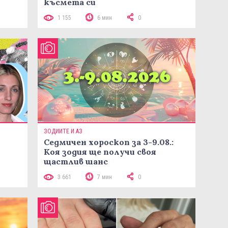
късмета си
1 155
6 мин
0
ЗОДИИТЕ И АЗ
Седмичен хороскоп за 3-9.08.:
Коя зодия ще получи своя
щастлив шанс
3 661
7 мин
0