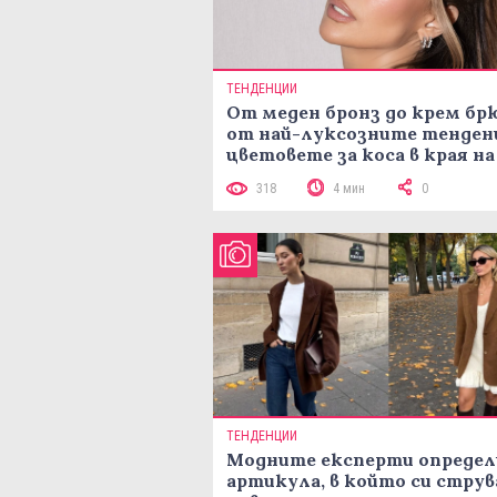
ТЕНДЕНЦИИ
От меден бронз до крем брю
от най-луксозните тенден
цветовете за коса в края на
лятото
318
4 мин
0
ТЕНДЕНЦИИ
Модните експерти определ
артикула, в който си струв