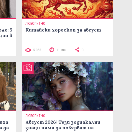
ЛЮБОПИТНО
ле: 5
Китайски хороскоп за август
ции в
5 353
11 мин
0
ЛЮБОПИТНО
иха
Август 2026: Тези зодиакални
а да
знаци няма да повярват на