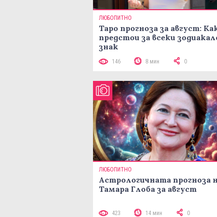
ЛЮБОПИТНО
Таро прогноза за август: Ка
предстои за всеки зодиакал
знак
146
8 мин
0
ЛЮБОПИТНО
Астрологичната прогноза 
Тамара Глоба за август
423
14 мин
0