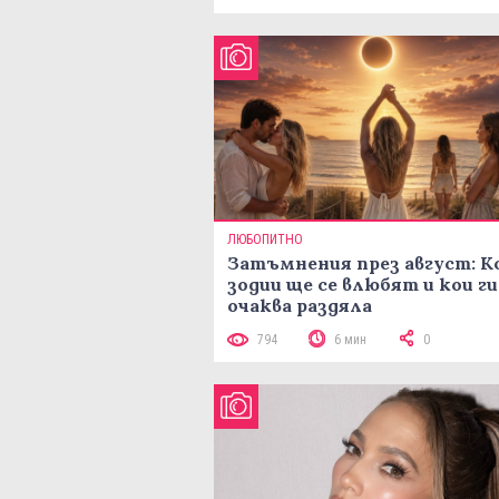
ЛЮБОПИТНО
Затъмнения през август: К
зодии ще се влюбят и кои ги
очаква раздяла
794
6 мин
0