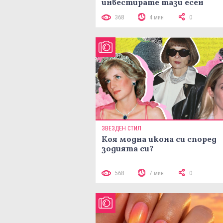
инвестирате тази есен
368
4 мин
0
ЗВЕЗДЕН СТИЛ
Коя модна икона си според
зодията си?
568
7 мин
0