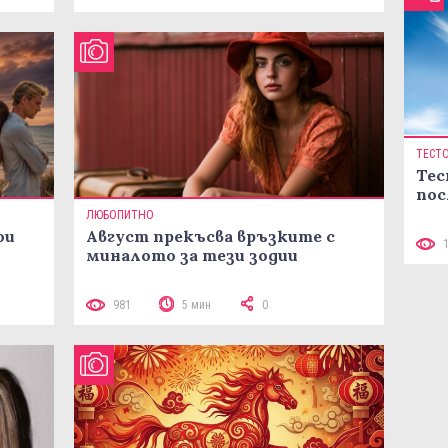
ТЕСТ
Тес
пос
ЛЮБОПИТНО
ои
Август прекъсва връзките с
миналото за тези зодии
981
5 мин
0