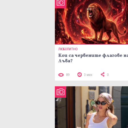
ЛЮБОПИТНО
Кои са червените флагове н
Лъва?
89
3 мин
0