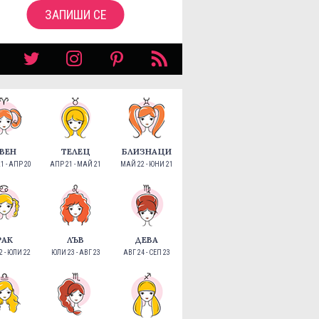
ЗАПИШИ СЕ
ВЕН
ТЕЛЕЦ
БЛИЗНАЦИ
1 - АПР 20
АПР 21 - МАЙ 21
МАЙ 22 - ЮНИ 21
РАК
ЛЪВ
ДЕВА
 - ЮЛИ 22
ЮЛИ 23 - АВГ 23
АВГ 24 - СЕП 23