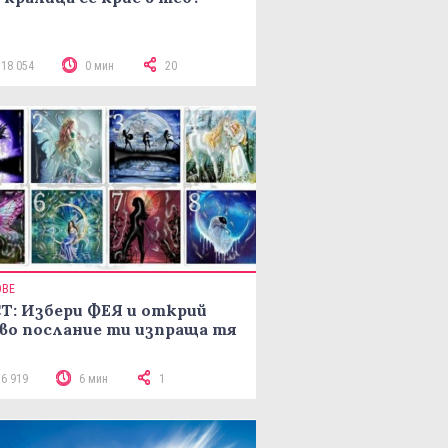
118 054
0 мин
20
ОВЕ
Т: Избери ФЕЯ и открий
во послание ти изпраща тя
16 919
6 мин
1