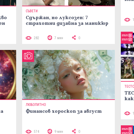
СЪВЕТИ
кво
Сдържан, но луксозен: 7
ен
страхотни дизайна за маникюр
282
7 мин
0
ТЕСТ
ТЕС
как
ЛЮБОПИТНО
на
Финансов хороскоп за август
574
9 мин
0