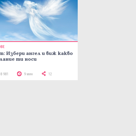
ОВЕ
т: Избери ангел и виж какво
лание ти носи
18 981
9 мин
12