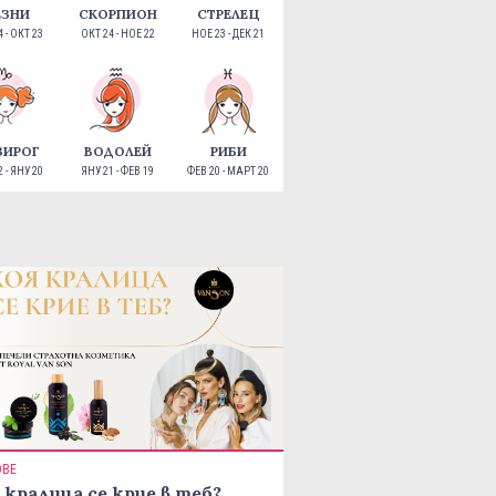
ЕЗНИ
СКОРПИОН
СТРЕЛЕЦ
 - ОКТ 23
ОКТ 24 - НОЕ 22
НОЕ 23 - ДЕК 21
ЗИРОГ
ВОДОЛЕЙ
РИБИ
 - ЯНУ 20
ЯНУ 21 - ФЕВ 19
ФЕВ 20 - МАРТ 20
ОВЕ
 кралица се крие в теб?