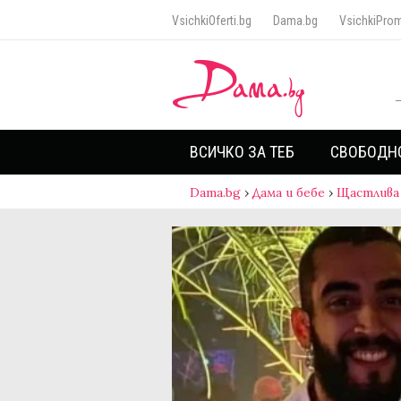
VsichkiOferti.bg
Dama.bg
VsichkiProm
ВСИЧКО ЗА ТЕБ
СВОБОДН
Dama.bg
›
Дама и бебе
›
Щастлива