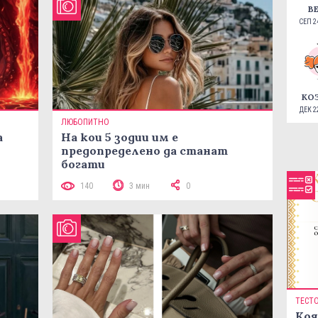
В
СЕП 24
КО
ДЕК 22
ЛЮБОПИТНО
а
На кои 5 зодии им е
предопределено да станат
богати
140
3 мин
0
ТЕСТ
Коя