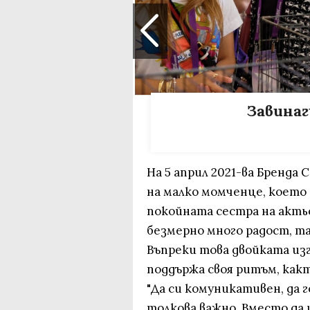
Завинаг
На 5 април 2021-ва Бренда
на малко момченце, което 
покойната сестра на акть
безмерно много радост, т
Въпреки това двойката изг
поддържа своя ритъм, какт
"Да си комуникативен, да 
толкова важно. Вместо да