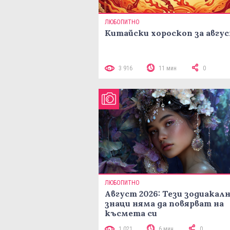
ЛЮБОПИТНО
Китайски хороскоп за авгу
3 916
11 мин
0
ЛЮБОПИТНО
Август 2026: Тези зодиакал
знаци няма да повярват на
късмета си
1 021
6 мин
0