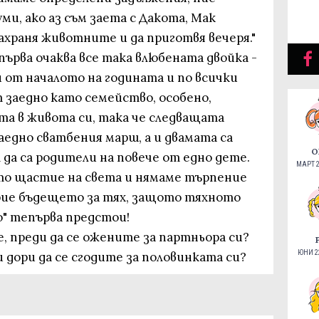
ми, ако аз съм заета с Дакота, Мак
нахраня животните и да приготвя вечеря."
ърва очаква все така влюбената двойка -
и от началото на годината и по всички
т заедно като семейство, особено,
а в живота си, така че следващата
заедно сватбения марш, а и двамата са
О
 да са родители на повече от едно дете.
МАРТ 2
то щастие на света и нямаме търпение
крие бъдещето за тях, защото тяхното
о" тепърва предстои!
е, преди да се ожените за партньора си?
ЮНИ 22
 дори да се сгодите за половинката си?