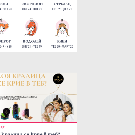
ЕЗНИ
СКОРПИОН
СТРЕЛЕЦ
 - ОКТ 23
ОКТ 24 - НОЕ 22
НОЕ 23 - ДЕК 21
ЗИРОГ
ВОДОЛЕЙ
РИБИ
 - ЯНУ 20
ЯНУ 21 - ФЕВ 19
ФЕВ 20 - МАРТ 20
ОВЕ
 кралица се крие в теб?