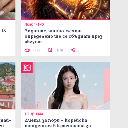
ЛЮБОПИТНО
 15
Зодиите, чиито мечти
определено ще се сбъднат през
август
1 438
6 мин
0
ТЕНДЕНЦИИ
 най-
Диета за пори – корейска
ги
тенденция в красотата за