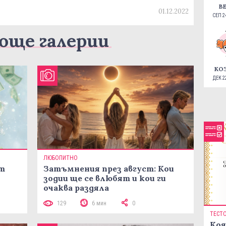
В
01.12.2022
СЕП 24
още галерии
КО
ДЕК 22
ЛЮБОПИТНО
ст
Затъмнения през август: Кои
зодии ще се влюбят и кои ги
очаква раздяла
129
6 мин
0
ТЕСТ
Коя