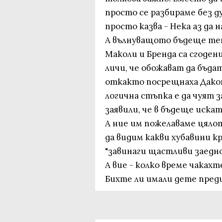
просто се разбираме без ду
просто казва - Нека аз да 
А вълнуващото бъдеще теп
Маколи и Бренда са сгоден
личи, че обожават да бъда
откакто посрещнаха Дакот
логична стъпка е да чуят 
заявили, че в бъдеще искат
А ние им пожелаваме цяло
да видим какви хубавини 
"завинаги щастливи заедн
А вие - колко време чакахт
Бихте ли имали дете преди