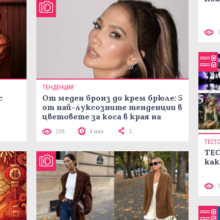
ТЕНДЕНЦИИ
с
От меден бронз до крем брюле: 5
от най-луксозните тенденции в
цветовете за коса в края на
лятото
209
4 мин
0
ТЕСТ
ТЕС
как