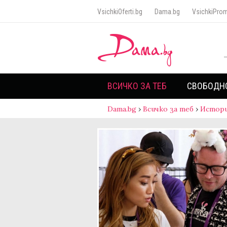
VsichkiOferti.bg
Dama.bg
VsichkiProm
ВСИЧКО ЗА ТЕБ
СВОБОДН
Dama.bg
›
Всичко за теб
›
Истори