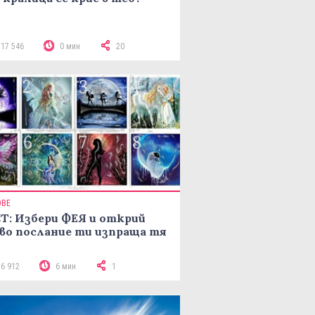
117 546
0 мин
20
ОВЕ
Т: Избери ФЕЯ и открий
во послание ти изпраща тя
16 912
6 мин
1