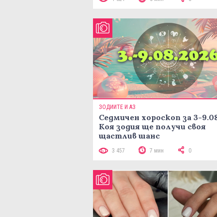
ЗОДИИТЕ И АЗ
Седмичен хороскоп за 3-9.08
Коя зодия ще получи своя
щастлив шанс
3 457
7 мин
0