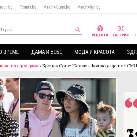
ocii.bg
Tennis.bg
VsichkiGumi.bg
VsichkiIgri.bg
РЕЦЕПТИ
ГАЛЕРИИ
Т
О ВРЕМЕ
ДАМА И БЕБЕ
МОДА И КРАСОТА
ЗДР
ите на една дама
›
Бренда Сонг: Жената, която даде нов С