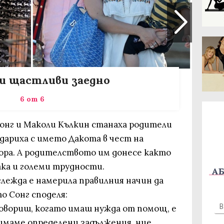
и щастливи заедно
6 от 6
 Сонг и Маколи Кълкин станаха родители
дариха с името Дакота в чест на
ора. А родителството им донесе както
ака и големи трудности.
АБ
лежда е намерила правилния начин да
о Сонг споделя:
говориш, когато имаш нужда от помощ, е
 имаме определени задължения, ние