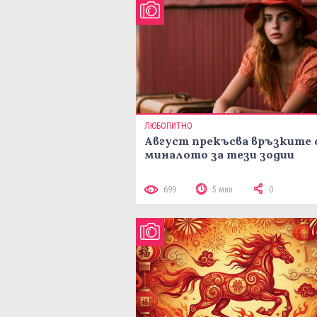
ЛЮБОПИТНО
Август прекъсва връзките 
миналото за тези зодии
699
5 мин
0