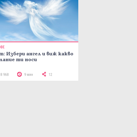
ОВЕ
т: Избери ангел и виж какво
лание ти носи
18 968
9 мин
12