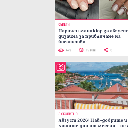
СЪВЕТИ
Паричен маникюр за август:
дизайна за привличане на
богатство
673
15 мин
0
ЛЮБОПИТНО
Август 2026: Най-добрите и
лошите дни от месеца – не 