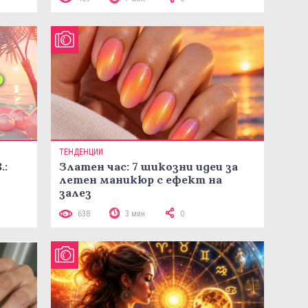
ТЕНДЕНЦИИ
.:
Златен час: 7 шикозни идеи за
летен маникюр с ефект на
залез
638
3 мин
0