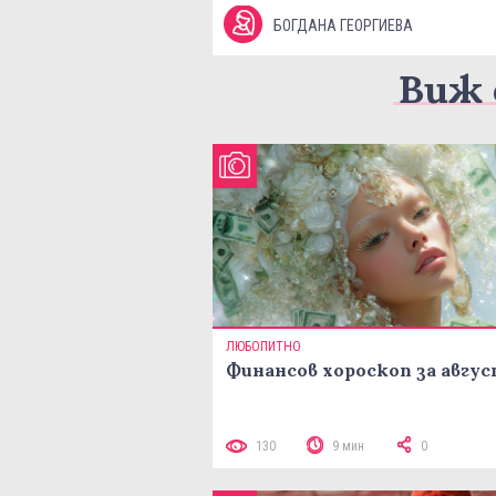
БОГДАНА ГЕОРГИЕВА
Виж 
ЛЮБОПИТНО
Финансов хороскоп за авгу
130
9 мин
0