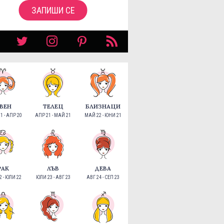
ЗАПИШИ СЕ
ВЕН
ТЕЛЕЦ
БЛИЗНАЦИ
1 - АПР 20
АПР 21 - МАЙ 21
МАЙ 22 - ЮНИ 21
РАК
ЛЪВ
ДЕВА
 - ЮЛИ 22
ЮЛИ 23 - АВГ 23
АВГ 24 - СЕП 23