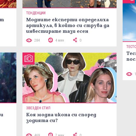
ТЕНДЕНЦИИ
ст
Модните експерти определиха
артикула, в който си струва да
инвестирате тази есен
284
4 мин
0
ТЕСТ
Тес
пос
ЗВЕЗДЕН СТИЛ
ни
Коя модна икона си според
зодията си?
469
7 мин
0