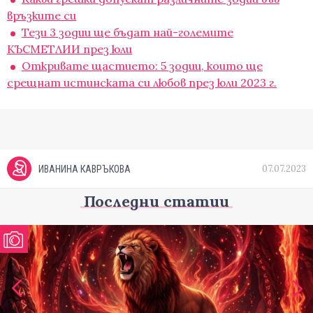
връзките си
Тези 3 зодии ще бъдат най-големите
КЪСМЕТЛИИ през юли
Откривате щастието: 5 зодии, които ще
срещнат истинската си любов през юли 2023 г.
07.07.2023
ИВАНИНА КАВРЪКОВА
Последни статии