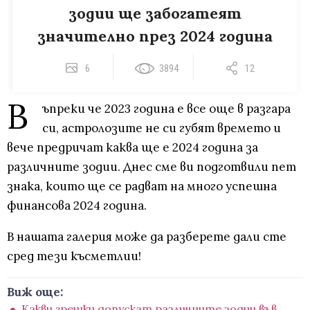
зодии ще забогатеят
значително през 2024 година
6
3894
12
В
ъпреки че 2023 година е все още в разгара
си, астролозите не си губят времето и
вече предричат каква ще е 2024 година за
различните зодии. Днес сме ви подготвили пет
знака, които ще се радват на много успешна
финансова 2024 година.
В нашата галерия може да разберете дали сте
сред тези късметлии!
Виж още:
Какви грешки допускат различните зодии във