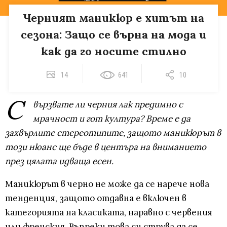
Черният маникюр е хитът на
сезона: Защо се върна на мода и
как да го носите стилно
14
641
10
С
вързвате ли черния лак предимно с
мрачност и гот култура? Време е да
захвърлите стереотипите, защото маникюрът в
този нюанс ще бъде в центъра на вниманието
през цялата идваща есен.
Маникюрът в черно не може да се нарече нова
тенденция, защото отдавна е включен в
категорията на класиката, наравно с червения
или френския. Въпреки това си струва да се