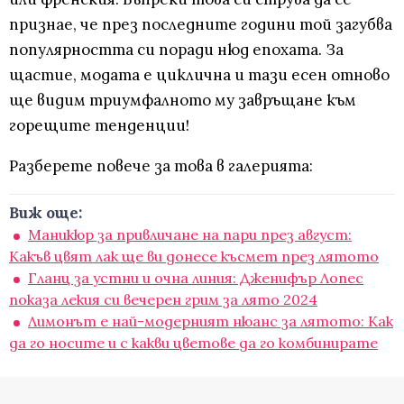
признае, че през последните години той загубва
популярността си поради нюд епохата. За
щастие, модата е циклична и тази есен отново
ще видим триумфалното му завръщане към
горещите тенденции!
Разберете повече за това в галерията:
Виж още:
Маникюр за привличане на пари през август:
Какъв цвят лак ще ви донесе късмет през лятото
Гланц за устни и очна линия: Дженифър Лопес
показа лекия си вечерен грим за лято 2024
Лимонът е най-модерният нюанс за лятото: Как
да го носите и с какви цветове да го комбинирате