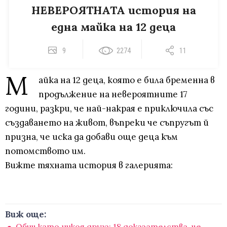
НЕВЕРОЯТНАТА история на
една майка на 12 деца
9
2274
11
М
айка на 12 деца, която е била бременна в
продължение на невероятните 17
години, разкри, че най-накрая е приключила със
създаването на живот, въпреки че съпругът й
призна, че иска да добави още деца към
потомството им.
Вижте тяхната история в галерията:
Виж още:
Обич като никоя друга: 18 доказателства, че