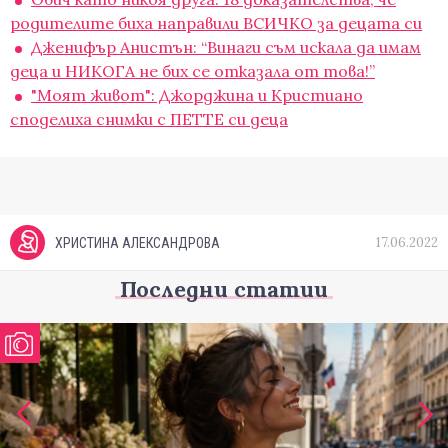
родителите биха направили ВСИЧКО за децата си
Дженифър Анистън: “Винаги съм искала да имам
деца и НИКОГА не бих се отказала от това!”
"Моят живот": Джорджина и Кристиано
споделиха снимки с ПЕТТЕ си деца
17.06.2022
ХРИСТИНА АЛЕКСАНДРОВА
Последни статии