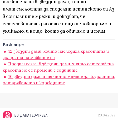
посветена на 9 звездни дами, които
имат смелостта да споделят истинското си Аз
в социалните мрежи, и доказват, че
естествената красота е нещо неповторимо и
уникално, и нещо, което да обичаме и ценим.
Виж още:
12 звездни дами, които наследиха красотата и
грацията на майките си
Преди и сега: 18 звездни дами, чиято естествена
красота не се промени с годините
10 звездни дами и тяхното мнение за възрастта,
остаряването и корекциите
29.04.2022
БОГДАНА ГЕОРГИЕВА