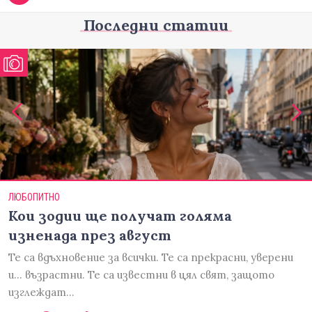
Последни статии
ЛЮБОПИТНО
Кои зодии ще получат голяма
изненада през август
Те са вдъхновение за всички. Те са прекрасни, уверени
и... възрастни. Те са известни в цял свят, защото
изглеждат…