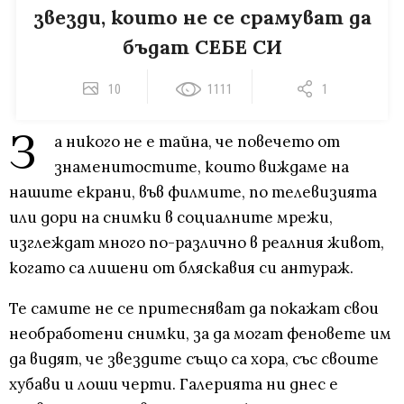
звезди, които не се срамуват да
бъдат СЕБЕ СИ
10
1111
1
З
а никого не е тайна, че повечето от
знаменитостите, които виждаме на
нашите екрани, във филмите, по телевизията
или дори на снимки в социалните мрежи,
изглеждат много по-различно в реалния живот,
когато са лишени от бляскавия си антураж.
Те самите не се притесняват да покажат свои
необработени снимки, за да могат феновете им
да видят, че звездите също са хора, със своите
хубави и лоши черти. Галерията ни днес е