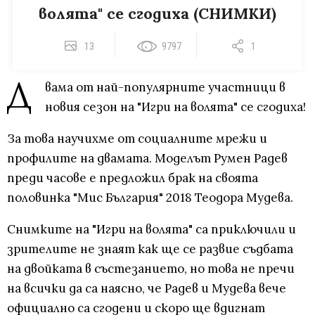
волята" се сгодиха (СНИМКИ)
13
9797
1
Д
вама от най-популярните участници в
новия сезон на "Игри на волята" се сгодиха!
За това научихме от социалните мрежи и
профилите на двамата. Моделът Румен Радев
преди часове е предложил брак на своята
половинка "Мис България" 2018 Теодора Мудева.
Снимките на "Игри на волята" са приключили и
зрителите не знаят как ще се развие съдбата
на двойката в състезанието, но това не пречи
на всички да са наясно, че Радев и Мудева вече
официално са сгодени и скоро ще вдигнат