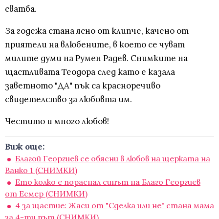
сватба.
За годежа стана ясно от клипче, качено от
приятели на влюбените, в което се чуват
милите думи на Румен Радев. Снимките на
щастливата Теодора след като е казала
заветното "ДА" пък са красноречиво
свидетелство за любовта им.
Честито и много любов!
Виж още:
Благой Георгиев се обясни в любов на щерката на
Ванко 1 (СНИМКИ)
Ето колко е пораснал синът на Благо Георгиев
от Есмер (СНИМКИ)
4 за щастие: Жаси от "Сделка или не" стана мама
за 4-ти път (СНИМКИ)