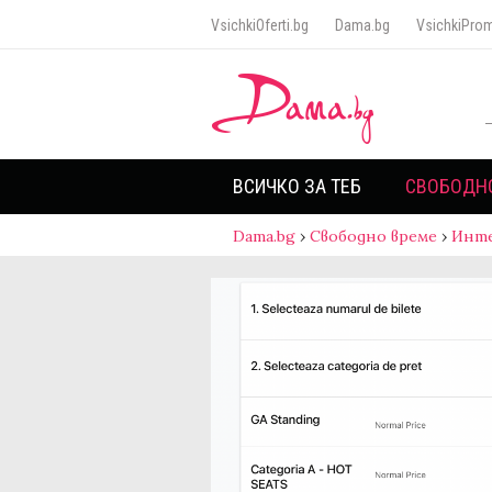
VsichkiOferti.bg
Dama.bg
VsichkiProm
ВСИЧКО ЗА ТЕБ
СВОБОДН
Dama.bg
›
Свободно време
›
Инт