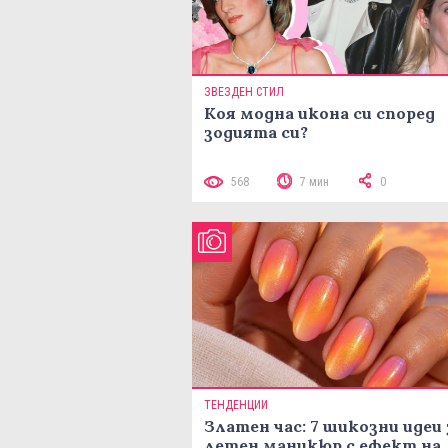
ЗВЕЗДЕН СТИЛ
Коя модна икона си според
зодията си?
568
7 мин
0
ТЕНДЕНЦИИ
Златен час: 7 шикозни идеи 
летен маникюр с ефект на