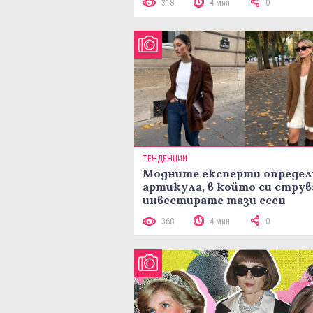
318
4 мин
0
ТЕНДЕНЦИИ
Модните експерти определ
артикула, в който си струв
инвестирате тази есен
368
4 мин
0