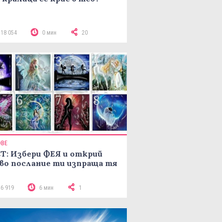
118 054
0 мин
20
ОВЕ
Т: Избери ФЕЯ и открий
во послание ти изпраща тя
16 919
6 мин
1