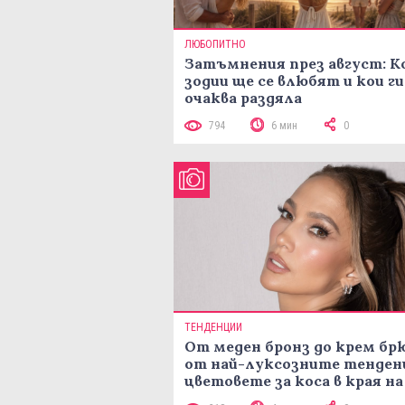
ЛЮБОПИТНО
Затъмнения през август: К
зодии ще се влюбят и кои ги
очаква раздяла
794
6 мин
0
ТЕНДЕНЦИИ
От меден бронз до крем брю
от най-луксозните тенден
цветовете за коса в края на
лятото