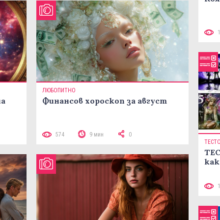
ЛЮБОПИТНО
на
Финансов хороскоп за август
574
9 мин
0
ТЕСТ
ТЕС
как