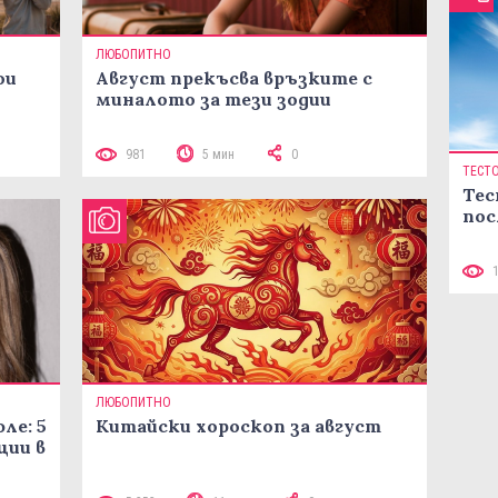
ЛЮБОПИТНО
ои
Август прекъсва връзките с
миналото за тези зодии
981
5 мин
0
ТЕСТ
Тес
пос
ЛЮБОПИТНО
ле: 5
Китайски хороскоп за август
ции в