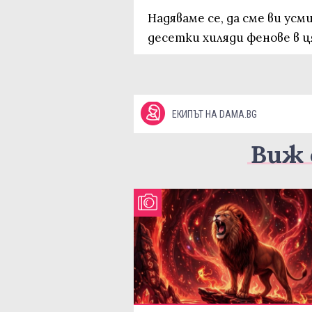
Надяваме се, да сме ви ус
десетки хиляди фенове в ц
ЕКИПЪТ НА DAMA.BG
Виж 