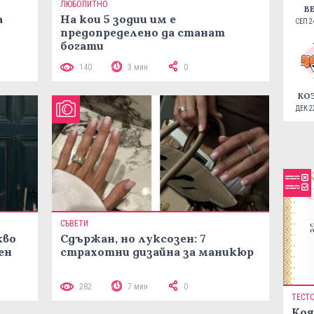
ЛЮБОПИТНО
В
а
На кои 5 зодии им е
СЕП 24
предопределено да станат
богати
140
3 мин
0
КО
ДЕК 22
СЪВЕТИ
кво
Сдържан, но луксозен: 7
ен
страхотни дизайна за маникюр
282
7 мин
0
ТЕСТ
Коя