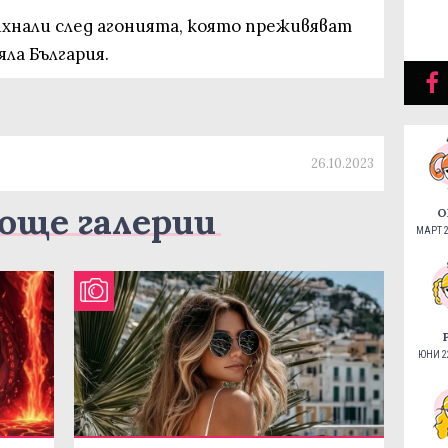
михнали след агонията, която преживяват
яла България.
26.10.2023
още галерии
О
МАРТ 2
ЮНИ 22