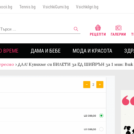
ocii.bg
Tennis.bg
VsichkiGumi.bg
VsichkiIgri.bg
РЕЦЕПТИ
ГАЛЕРИИ
Т
О ВРЕМЕ
ДАМА И БЕБЕ
МОДА И КРАСОТА
ЗДР
ересно
›
ДАА! Купихме си БИЛЕТИ за ЕД ШИЙРЪН за 1 мин: Виж