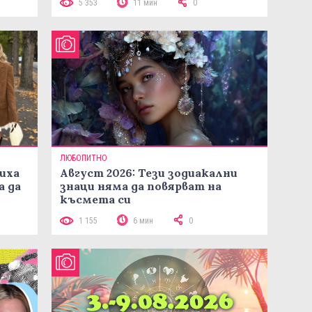
5 353
11 мин
0
ЛЮБОПИТНО
иха
Август 2026: Тези зодиакални
а да
знаци няма да повярват на
късмета си
1 155
6 мин
0