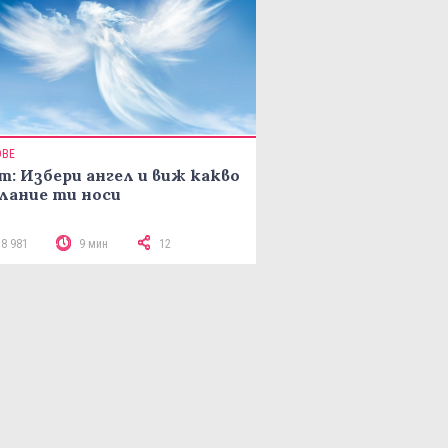
ОВЕ
т: Избери ангел и виж какво
лание ти носи
18 981
9 мин
12