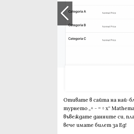
Отивате в сайта на най-б
турнето „+ - = ÷ x“ Mathem
въвеждате данните си, пла
вече имате билет за Ед!