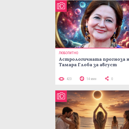
ЛЮБОПИТНО
Астрологичната прогноза 
Тамара Глоба за август
423
14 мин
0