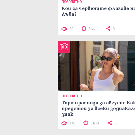
ЛЮБОПИТНО
Кои са червените флагове н
Лъва?
89
3 мин
0
ЛЮБОПИТНО
Таро прогноза за август: Ка
предстои за всеки зодиакал
знак
146
8 мин
0