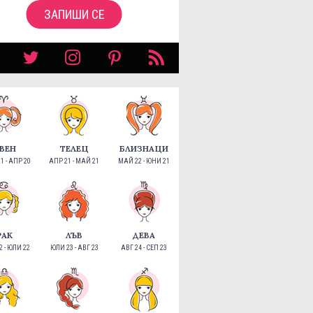
ЗАПИШИ СЕ
ВЕН
ТЕЛЕЦ
БЛИЗНАЦИ
1 - АПР 20
АПР 21 - МАЙ 21
МАЙ 22 - ЮНИ 21
РАК
ЛЪВ
ДЕВА
 - ЮЛИ 22
ЮЛИ 23 - АВГ 23
АВГ 24 - СЕП 23