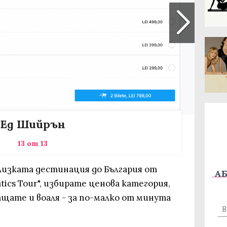
Ед Шийрън
13 от 13
лизката дестинация до България от
АБ
atics Tour", избирате ценова категория,
щате и воаля - за по-малко от минута