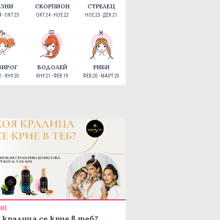
ЕЗНИ
СКОРПИОН
СТРЕЛЕЦ
 - ОКТ 23
ОКТ 24 - НОЕ 22
НОЕ 23 - ДЕК 21
ЗИРОГ
ВОДОЛЕЙ
РИБИ
 - ЯНУ 20
ЯНУ 21 - ФЕВ 19
ФЕВ 20 - МАРТ 20
ОВЕ
 кралица се крие в теб?