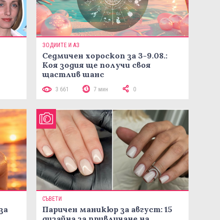
ЗОДИИТЕ И АЗ
Седмичен хороскоп за 3-9.08.:
Коя зодия ще получи своя
щастлив шанс
3 661
7 мин
0
СЪВЕТИ
за
Паричен маникюр за август: 15
дизайна за привличане на