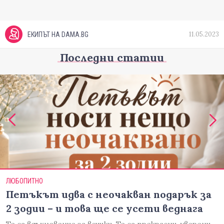
11.05.2023
ЕКИПЪТ НА DAMA.BG
Последни статии
ЛЮБОПИТНО
Петъкът идва с неочакван подарък за
2 зодии – и това ще се усети веднага