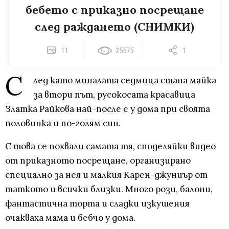
бебето с приказно посрещане
след раждането (СНИМКИ)
11
25575
1
С
лед като миналата седмица стана майка
за втори път, русокосата красавица
Златка Райкова най-после е у дома при своята
половинка и по-голям син.
С това се похвали самата тя, споделяйки видео
от приказното посрещане, организирано
специално за нея и малкия Карен-джуниър от
таткото и всички близки. Много рози, балони,
фантастична торта и сладки изкушения
очакваха мама и бебчо у дома.