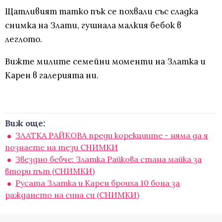
Щатливият татко пък се похвали със сладка
снимка на Злати, гушнала малкия бебок в
леглото.
Вижте милите семейни моменти на Златка и
Карен в галерията ни.
Виж още:
ЗЛАТКА РАЙКОВА преди корекциите - няма да я
познаете на тези СНИМКИ
Звездно бебче: Златка Райкова стана майка за
втори път (СНИМКИ)
Русата Златка и Карен броиха 10 бона за
раждането на сина си (СНИМКИ)