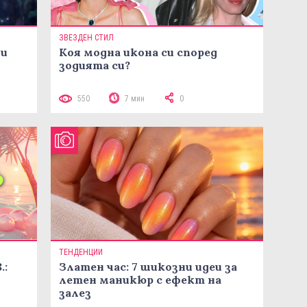
ЗВЕЗДЕН СТИЛ
ни
Коя модна икона си според
зодията си?
550
7 мин
0
ТЕНДЕНЦИИ
.:
Златен час: 7 шикозни идеи за
летен маникюр с ефект на
залез