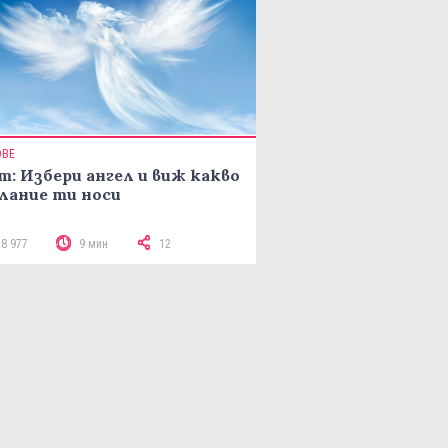
ОВЕ
т: Избери ангел и виж какво
лание ти носи
18 977
9 мин
12