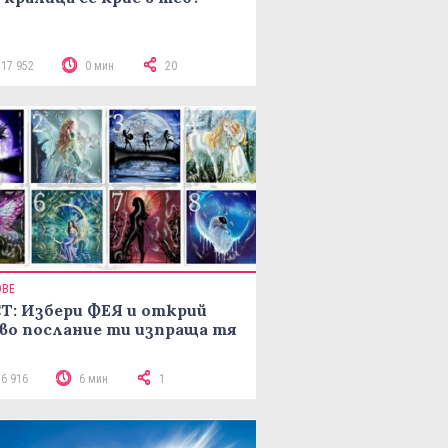
117 952
0 мин
20
ОВЕ
Т: Избери ФЕЯ и открий
во послание ти изпраща тя
16 916
6 мин
1