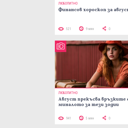
ЛЮБОПИТНО
Финансов хороскоп за авгу
521
9 мин
0
ЛЮБОПИТНО
Август прекъсва връзките 
миналото за тези зодии
941
5 мин
0