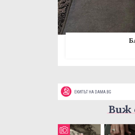
Б
ЕКИПЪТ НА DAMA.BG
Виж 