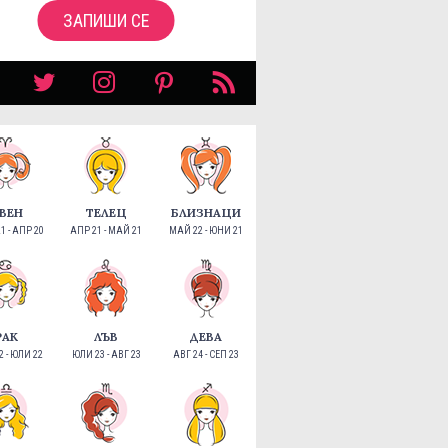
ЗАПИШИ СЕ
ВЕН
ТЕЛЕЦ
БЛИЗНАЦИ
1 - АПР 20
АПР 21 - МАЙ 21
МАЙ 22 - ЮНИ 21
РАК
ЛЪВ
ДЕВА
 - ЮЛИ 22
ЮЛИ 23 - АВГ 23
АВГ 24 - СЕП 23