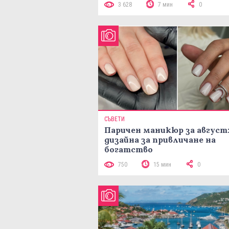
3 628
7 мин
0
СЪВЕТИ
Паричен маникюр за август:
дизайна за привличане на
богатство
750
15 мин
0