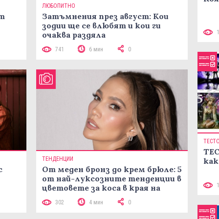
ЛЮБОПИТНО
ст
Затъмнения през август: Кои
зодии ще се влюбят и кои ги
очаква раздяла
741
6 мин
0
ТЕСТ
ТЕС
ТЕНДЕНЦИИ
как
с
От меден бронз до крем брюле: 5
от най-луксозните тенденции в
цветовете за коса в края на
лятото
302
4 мин
0