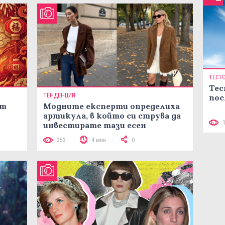
ТЕСТ
Тес
ТЕНДЕНЦИИ
пос
ст
Модните експерти определиха
артикула, в който си струва да
инвестирате тази есен
353
4 мин
0