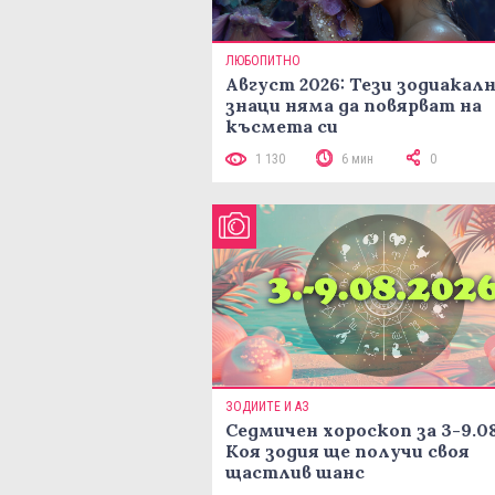
ЛЮБОПИТНО
Август 2026: Тези зодиакал
знаци няма да повярват на
късмета си
1 130
6 мин
0
ЗОДИИТЕ И АЗ
Седмичен хороскоп за 3-9.08
Коя зодия ще получи своя
щастлив шанс