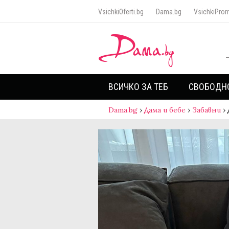
VsichkiOferti.bg
Dama.bg
VsichkiProm
ВСИЧКО ЗА ТЕБ
СВОБОДН
Dama.bg
›
Дама и бебе
›
Забавни
›