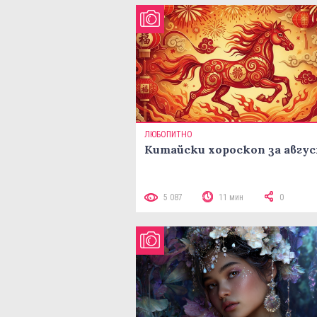
ЛЮБОПИТНО
Китайски хороскоп за авгу
5 087
11 мин
0