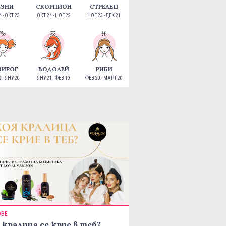
ЕЗНИ
СКОРПИОН
СТРЕЛЕЦ
 - ОКТ 23
ОКТ 24 - НОЕ 22
НОЕ 23 - ДЕК 21
ЗИРОГ
ВОДОЛЕЙ
РИБИ
 - ЯНУ 20
ЯНУ 21 - ФЕВ 19
ФЕВ 20 - МАРТ 20
ОВЕ
 кралица се крие в теб?