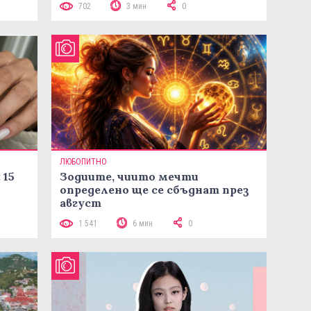
702
3 мин
0
ЛЮБОПИТНО
 15
Зодиите, чиито мечти
определено ще се сбъднат през
август
1 541
6 мин
0