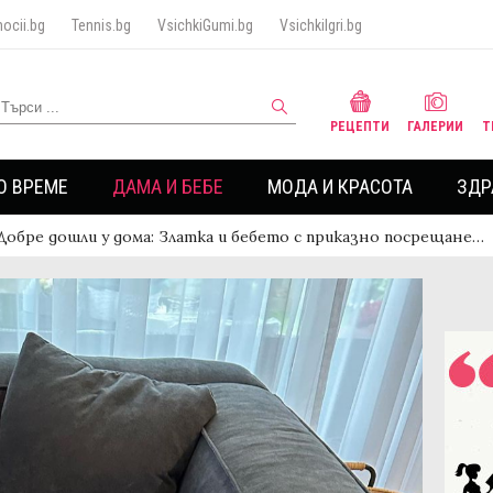
ocii.bg
Tennis.bg
VsichkiGumi.bg
VsichkiIgri.bg
РЕЦЕПТИ
ГАЛЕРИИ
Т
О ВРЕМЕ
ДАМА И БЕБЕ
МОДА И КРАСОТА
ЗДР
Добре дошли у дома: Златка и бебето с приказно посрещане…