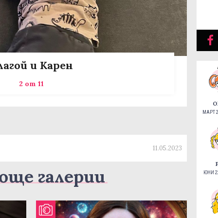
лагой и Карен
2 от 11
О
МАРТ 2
11.05.2023
още галерии
ЮНИ 22