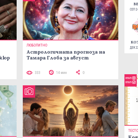
В
СЕП 24
КО
ЛЮБОПИТНО
ДЕК 22
Астрологичната прогноза на
икюр
Тамара Глоба за август
333
14 мин
0
ТЕСТ
Коя