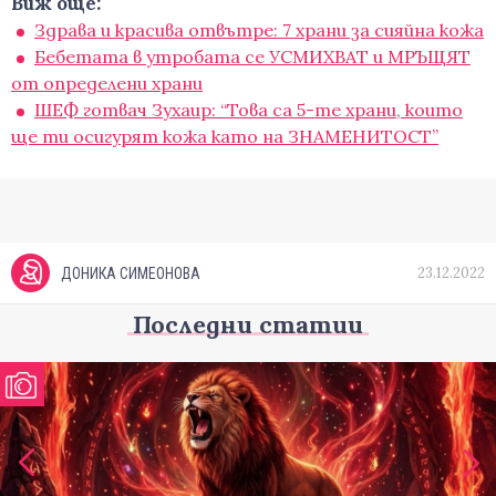
Виж още:
Здрава и красива отвътре: 7 храни за сияйна кожа
Бебетата в утробата се УСМИХВАТ и МРЪЩЯТ
от определени храни
ШЕФ готвач Зухаир: “Това са 5-те храни, които
ще ти осигурят кожа като на ЗНАМЕНИТОСТ”
23.12.2022
ДОНИКА СИМЕОНОВА
Последни статии