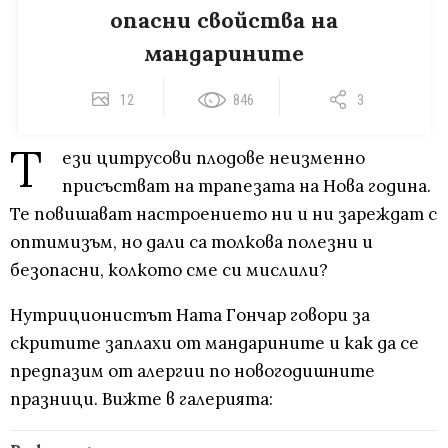
опасни свойства на
мандарините
12
846
3
Т
ези цитрусови плодове неизменно
присъстват на трапезата на Нова година.
Те повишават настроението ни и ни зареждат с
оптимизъм, но дали са толкова полезни и
безопасни, колкото сме си мислили?
Нутриционистът Ната Гончар говори за
скритите заплахи от мандарините и как да се
предпазим от алергии по новогодишните
празници. Вижте в галерията: