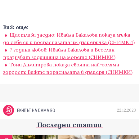
Виж още:
Щастливи заедно: Ивайла Бакалова показа мъжа
до себе си и посрасналата им дъщеричка (СНИМКИ)
7 години любов: Ивайла Бакалова и Веселин
празнуват годишнина на морето (СНИМКИ)
Тони Димитрова показа своята най-голяма
гордост: Вижте порасналата ѝ дъщеря (СНИМКИ)
22.12.2023
ЕКИПЪТ НА DAMA.BG
Последни статии