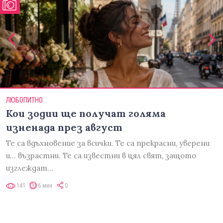
ЛЮБОПИТНО
Кои зодии ще получат голяма
изненада през август
Те са вдъхновение за всички. Те са прекрасни, уверени
и... възрастни. Те са известни в цял свят, защото
изглеждат…
141
6 мин
0