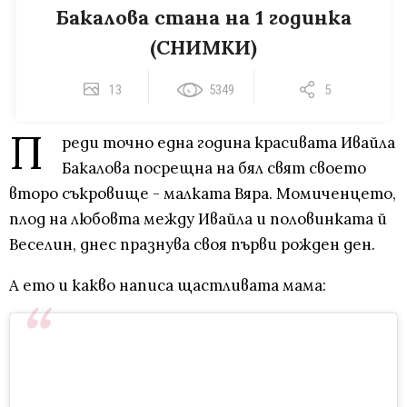
Бакалова стана на 1 годинка
(СНИМКИ)
13
5349
5
П
реди точно една година красивата Ивайла
Бакалова посрещна на бял свят свoeто
второ съкровище - малката Вяра. Момиченцето,
плод на любовта между Ивайла и половинката й
Веселин, днес празнува своя първи рожден ден.
A ето и какво написа щастливата мама: