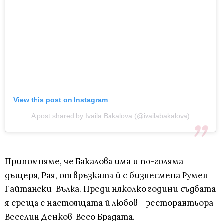
View this post on Instagram
A post shared by Ivaila Bakalova (@ivailabakalova)
Припомняме, че Бакалова има и по-голяма
дъщеря, Рая, от връзката й с бизнесмена Румен
Гайтански-Вълка. Преди няколко години съдбата
я среща с настоящата й любов - ресторантьора
Веселин Денков-Весо Брадата.