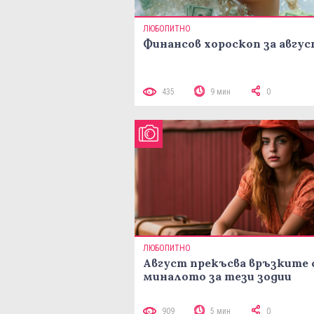
ЛЮБОПИТНО
Финансов хороскоп за авгу
435
9 мин
0
ЛЮБОПИТНО
Август прекъсва връзките 
миналото за тези зодии
909
5 мин
0