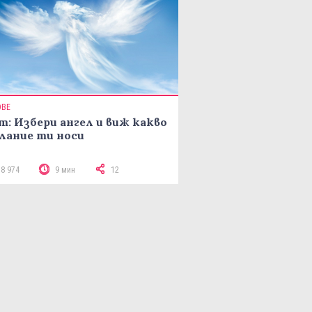
ОВЕ
т: Избери ангел и виж какво
лание ти носи
18 974
9 мин
12