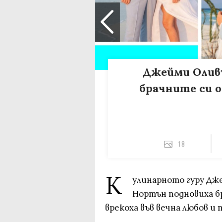
Джейми Олив
брачните си о
18
К
улинарното гуру Дж
Нортън подновиха бр
врекоха във вечна любов и 