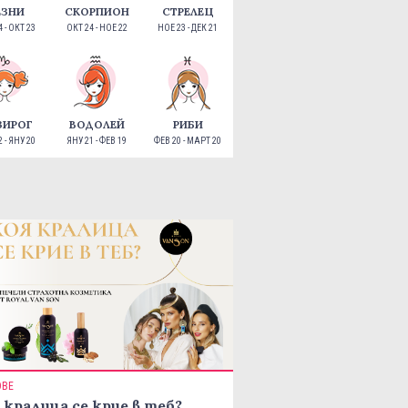
ЕЗНИ
СКОРПИОН
СТРЕЛЕЦ
 - ОКТ 23
ОКТ 24 - НОЕ 22
НОЕ 23 - ДЕК 21
ЗИРОГ
ВОДОЛЕЙ
РИБИ
 - ЯНУ 20
ЯНУ 21 - ФЕВ 19
ФЕВ 20 - МАРТ 20
ОВЕ
 кралица се крие в теб?