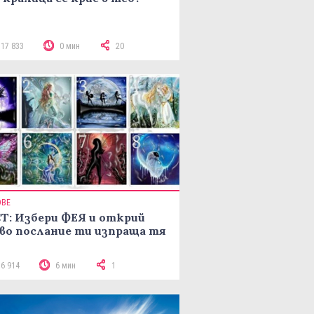
117 833
0 мин
20
ОВЕ
Т: Избери ФЕЯ и открий
во послание ти изпраща тя
16 914
6 мин
1