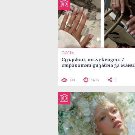
СЪВЕТИ
Сдържан, но луксозен: 7
страхотни дизайна за ман
143
7 мин
0