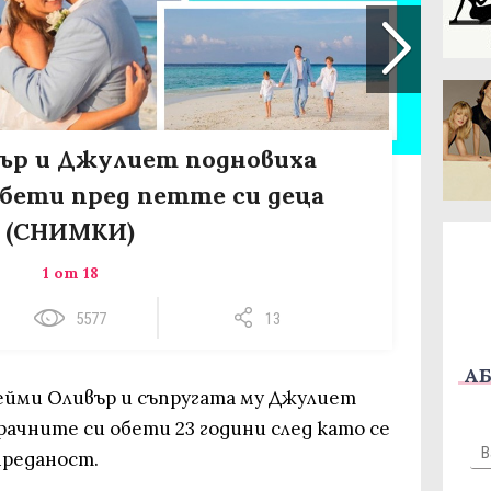
ър и Джулиет подновиха
бети пред петте си деца
(СНИМКИ)
1 от 18
5577
13
АБ
ейми Оливър и съпругата му Джулиет
ачните си обети 23 години след като се
преданост.