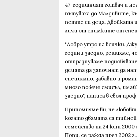
47-годишният готвач и нег
пътуваха до Малдивите, къ
петте си деца. Двойката и
личи от снимките от спец
"Добро утро на всички. Джу
години заедно, решихме, ч
отпразнуваме подновяване
децата да започнат да на
специално, забавно и ром
много повече смисъл, имай
заедно", написа в своя пр
Припомняме ви, че любовт
когато двамата са тийней
семейство на 24 юни 2000 
Попи, се ражда през 2002 г.