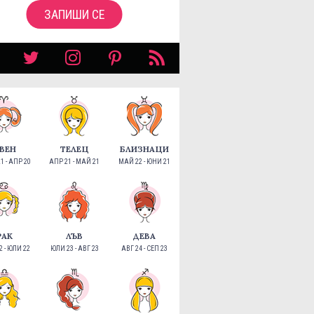
ЗАПИШИ СЕ
ВЕН
ТЕЛЕЦ
БЛИЗНАЦИ
1 - АПР 20
АПР 21 - МАЙ 21
МАЙ 22 - ЮНИ 21
РАК
ЛЪВ
ДЕВА
 - ЮЛИ 22
ЮЛИ 23 - АВГ 23
АВГ 24 - СЕП 23