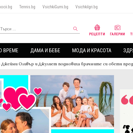
ocii.bg
Tennis.bg
VsichkiGumi.bg
VsichkiIgri.bg
РЕЦЕПТИ
ГАЛЕРИИ
Т
О ВРЕМЕ
ДАМА И БЕБЕ
МОДА И КРАСОТА
ЗДР
›
Джейми Оливър и Джулиет подновиха брачните си обети пре