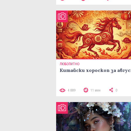
ЛЮБОПИТНО
Китайски хороскоп за авгу
4 889
11 мин
0