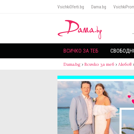
VsichkiOferti.bg
Dama.bg
VsichkiProm
ВСИЧКО ЗА ТЕБ
СВОБОДН
Dama.bg
›
Всичко за теб
›
Любов