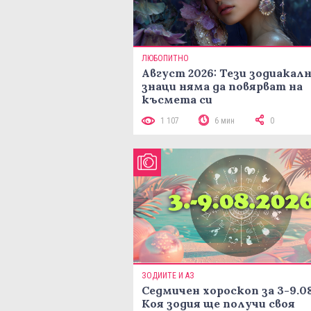
ЛЮБОПИТНО
Август 2026: Тези зодиакал
знаци няма да повярват на
късмета си
1 107
6 мин
0
ЗОДИИТЕ И АЗ
Седмичен хороскоп за 3-9.08
Коя зодия ще получи своя