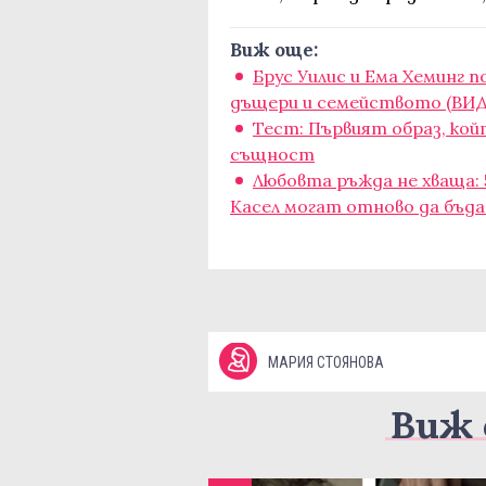
Виж още:
Брус Уилис и Ема Хеминг 
дъщери и семейството (ВИ
Тест: Първият образ, кой
същност
Любовта ръжда не хваща: 
Касел могат отново да бъд
МАРИЯ СТОЯНОВА
Виж 