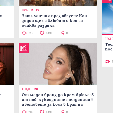
ЛЮБОПИТНО
ст
Затъмнения през август: Кои
зодии ще се влюбят и кои ги
очаква раздяла
659
6 мин
0
ТЕСТ
Тес
пос
ТЕНДЕНЦИИ
с
От меден бронз до крем брюле: 5
от най-луксозните тенденции в
цветовете за коса в края на
лятото
280
4 мин
0