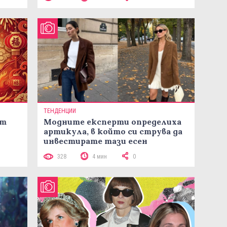
ТЕНДЕНЦИИ
ст
Модните експерти определиха
артикула, в който си струва да
инвестирате тази есен
328
4 мин
0