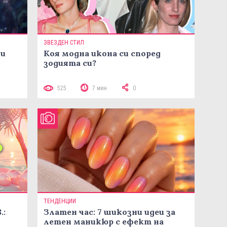
ЗВЕЗДЕН СТИЛ
ни
Коя модна икона си според
зодията си?
525
7 мин
0
ТЕНДЕНЦИИ
.:
Златен час: 7 шикозни идеи за
летен маникюр с ефект на