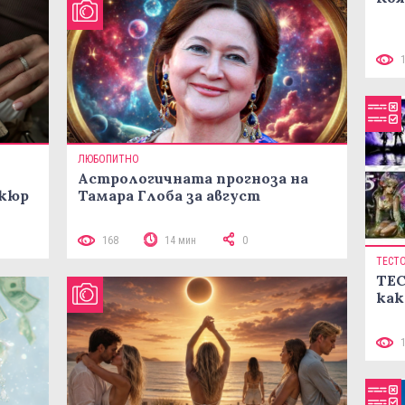
ЛЮБОПИТНО
Астрологичната прогноза на
икюр
Тамара Глоба за август
168
14 мин
0
ТЕСТ
ТЕС
как