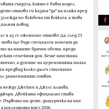
овата съпруга, която е бивш модел,
дето отново си казаха "да" на плажа пред
зглежда по-влюбена от всякога, а това
иалния повод.
лс и аз се оженихме отново! Да, след 23
е това ще бъде специален момент да
то на нашите брачни обети, преди
О
пускат семейния дом. Беше наистина
МАРТ 2
антично, а думите на церемонията имаха
ки предвид колко далеч стигнахме
офил знаменитият готвач.
а между Джейми и Джулс пламва,
ЮНИ 22
джъри. Двойката официално става
г. Първото им дете, дъщеричка на име
, а последното през 2016.