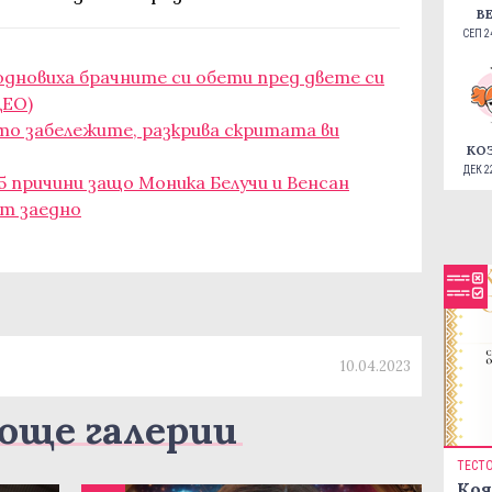
В
СЕП 24
подновиха брачните си обети пред двете си
ДЕО)
то забележите, разкрива скритата ви
КО
ДЕК 22
5 причини защо Моника Белучи и Венсан
ат заедно
10.04.2023
още галерии
ТЕСТ
Коя