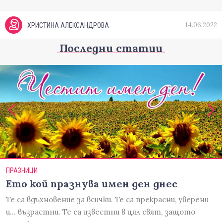
14.06.2022
ХРИСТИНА АЛЕКСАНДРОВА
Последни статии
ПРАЗНИЦИ
Ето кой празнува имен ден днес
Те са вдъхновение за всички. Те са прекрасни, уверени
и... възрастни. Те са известни в цял свят, защото