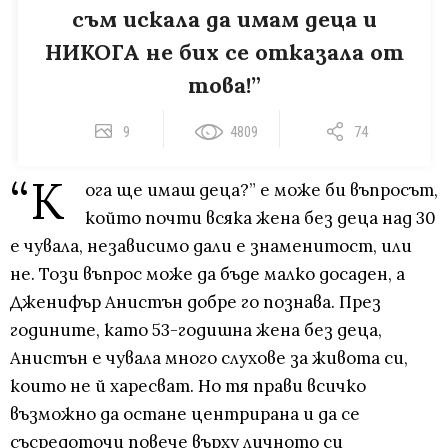
съм искала да имам деца и
НИКОГА не бих се отказала от
това!”
9
4809
74
“К
ога ще имаш деца?” е може би въпросът,
който почти всяка жена без деца над 30
е чувала, независимо дали е знаменитост, или
не. Този въпрос може да бъде малко досаден, а
Дженифър Анистън добре го познава. През
годините, като 53-годишна жена без деца,
Анистън е чувала много слухове за живота си,
които не й харесват. Но тя прави всичко
възможно да остане центрирана и да се
съсредоточи повече върху личното си