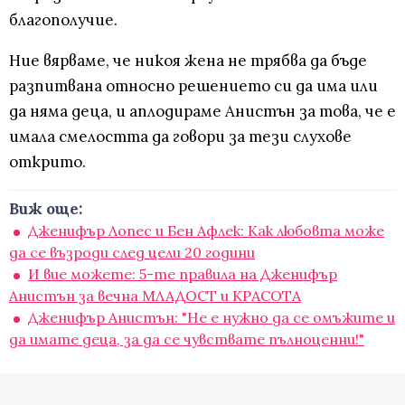
благополучие.
Ние вярваме, че никоя жена не трябва да бъде
разпитвана относно решението си да има или
да няма деца, и аплодираме Анистън за това, че е
имала смелостта да говори за тези слухове
открито.
Виж още:
Дженифър Лопес и Бен Афлек: Как любовта може
да се възроди след цели 20 години
И вие можете: 5-те правила на Дженифър
Анистън за вечна МЛАДОСТ и КРАСОТА
Дженифър Анистън: "Не е нужно да се омъжите и
да имате деца, за да се чувствате пълноценни!"