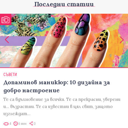
Последни статии
СЪВЕТИ
Допаминов маникюр: 10 дизайна за
добро настроение
Те са вдъхновение за всички. Те са прекрасни, уверени
и... възрастни. Те са известни в цял свят, защото
изглеждат…
4
6 мин
0