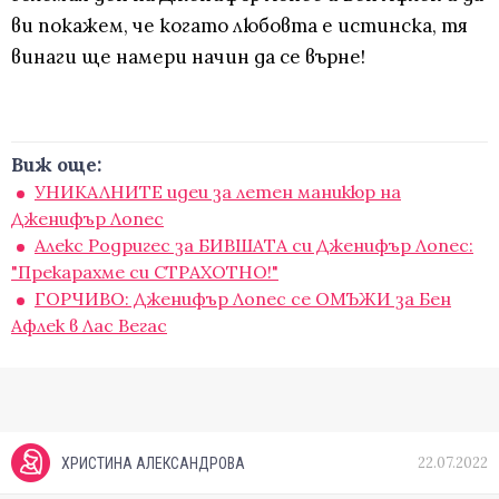
ви покажем, че когато любовта е истинска, тя
винаги ще намери начин да се върне!
Виж още:
УНИКАЛНИТЕ идеи за летен маникюр на
Дженифър Лопес
Алекс Родригес за БИВШАТА си Дженифър Лопес:
"Прекарахме си СТРАХОТНО!"
ГОРЧИВО: Дженифър Лопес се ОМЪЖИ за Бен
Афлек в Лас Вегас
22.07.2022
ХРИСТИНА АЛЕКСАНДРОВА