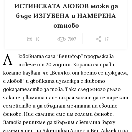
ИСТИНСКАТА ЛЮБОВ може да
бъде ИЗГУБЕНА и НАМЕРЕНА
отново
10
7097
17
Л
юбовната сага “Бенифър” продължава
повече от 20 години. Хората са прави,
когато казват, че „Всичко, от което се нуждаем,
е любов“ и двойката изглежда е живото
доказателство за това. Така след много дълго
чакане, двамата най-накрая могат да се нарекат
семейство и да сбъднат мечтата на своите
фенове. Ние самите сме им големи фенове.
Затова решихме да хвърлим светлина върху
големия ден на Дженифър Лопес и Бен Афлек и да