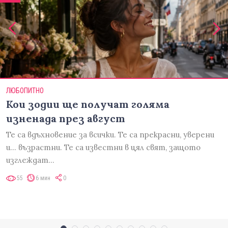
ЛЮБОПИТНО
Кои зодии ще получат голяма
изненада през август
Те са вдъхновение за всички. Те са прекрасни, уверени
и... възрастни. Те са известни в цял свят, защото
изглеждат…
55
6 мин
0