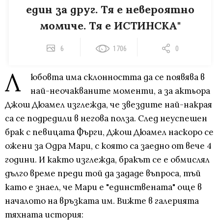
един за друг. Тя е невероятно
момиче. Тя е ИСТИНСКА"
6
1706
0
Л
юбовта има склонността да се появява в
най-неочакваните моменти, а за актьора
Джош Дюамел изглежда, че звездите най-накрая
са се подредили в негова полза. След неуспешен
брак с певицата Фърги, Джош Дюамел наскоро се
ожени за Одра Мари, с която са заедно от вече 4
години. И както изглежда, бракът се е обмислял
дълго време преди той да зададе въпроса, тъй
като е знаел, че Мари е "единствената" още в
началото на връзката им. Вижте в галерията
тяхната история: