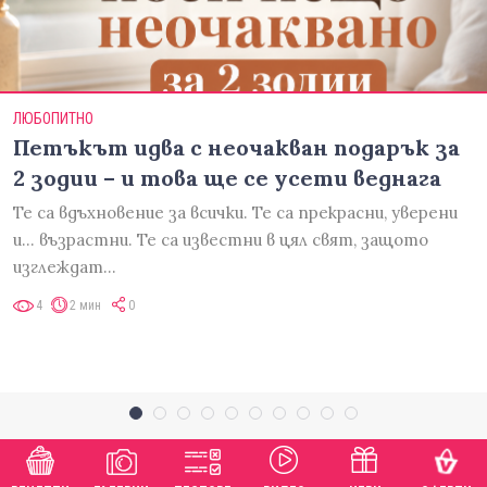
ЛЮБОПИТНО
Петъкът идва с неочакван подарък за
2 зодии – и това ще се усети веднага
Те са вдъхновение за всички. Те са прекрасни, уверени
и... възрастни. Те са известни в цял свят, защото
изглеждат…
4
2 мин
0