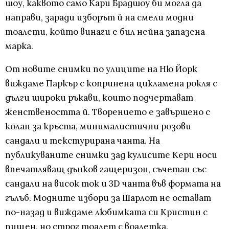
шоу, каквото само Кари Брадшоу би могла да
направи, заради изборът й на смели модни
тоалети, който винаги е бил нейна запазена
марка.
От новите снимки по улиците на Ню Йорк
виждаме Паркър с копринена цикламена рокля с
дълги широки ръкави, които подчертават
женствеността й. Творението е завършено с
колан за кръста, минималистични розови
сандали и текстурирана чанта. На
публикуваните снимки зад кулисите Кери носи
впечатляващ дънков гащеризон, съчетан със
сандали на висок ток и 3D чанта във формата на
гълъб. Модните избори за Шарлот не остават
по-назад и виждаме любимката си Кристин с
пищен, но строг тоалет с воалетка.