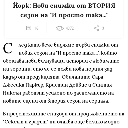
Йорк: Нови снимки от ВТОРИЯ
сезон на "И просто така..."
16
4372
3
С
лед като вече видяхме първи снимки от
новия сезон на "И просто така...", който
обещава нови вълнуващи истории с любимите
ни героини, ето че се появи нова порция зад
кадър от продукцията. Обичаните Сара
Джесика Паркър, Кристин Дейвис и Синтия
Никсън работят усилено по заснемането на
новите сцени от втория сезон на сериала.
В предстоящите епизоди от продължението на
"Сексът и градът" ни очаква още велико модно