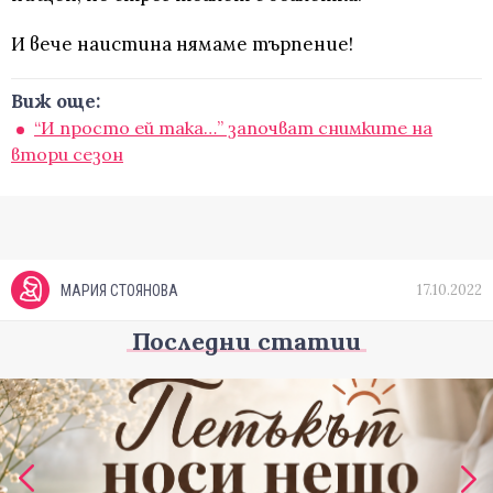
И вече наистина нямаме търпение!
Виж още:
“И просто ей така…” започват снимките на
втори сезон
17.10.2022
МАРИЯ СТОЯНОВА
Последни статии