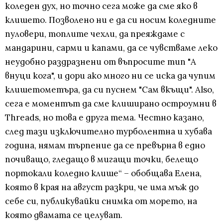
коледен дух, но точно сега може да сме яко в
клишето. Позволено ни е да си носим коледните
пуловери, топлите чехли, да преяждаме с
мандарини, сарми и капами, да се чувстваме леко
неудобно раздразнени от въпросите тип "А
внуци кога", и дори ако много ни се иска да чупим
клишетометъра, да си пуснем "Сам вкъщи". Also,
сега е моментът да сме клиширано остроумни в
Threads, но това е друга тема. Честно казано,
след тази изключително турболентна и хубава
година, нямам търпение да се превърна в едно
почиващо, гледащо в мигащи точки, белещо
портокали коледно клише“ – обобщава Елена,
която в края на август разкри, че има мъж до
себе си, публикувайки снимка от морето, на
която двамата се целуват.