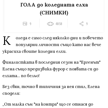
ГОЛА до коледната елха
(СНИМКИ)
9
4858
9
К
оледа е само след няколко дни и повечето
популярни личности също като нас вече
украсиха своите коледни елхи.
Финалистката в последния сезон на "Ергенът"
Елена също предизвика фурор с появата си до
елхата... по бельо!
Без свян, точно в типичния за нея стил, Елена
сподели:
„От малка съм "на контра" що се отнася до