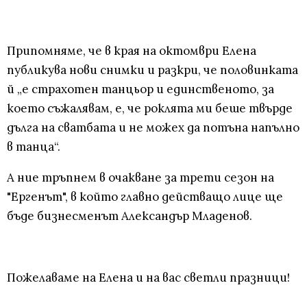
Припомняме, че в края на октомври Елена
публикува нови снимки и разкри, че половинката
й „е страхотен танцьор и единственото, за
което съжалявам, е, че роклята ми беше твърде
дълга на сватбата и не можех да потъна напълно
в танца“.
А ние тръпнем в очакване за трети сезон на
"Ергенът", в който главно действащо лице ще
бъде бизнесменът Александър Младенов.
Пожелаваме на Елена и на вас светли празници!