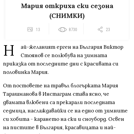
Мария откриха ски сезона
(СНИМКИ)
13
8730
23
Н
ай-желаният ерген на България Виктор
Стоянов се полюбува на зимната
приказка от последните дни с красивата си
половинка Мария.
От постовете на травъл блогърката Мария
Тарашманова в Инстаграм става ясно, че
двамата влюбени са прекарали последната
седмица, наслаждавайки се на едно от зимните
си хобита - карането на ски и сноуборд. Освен
на пистите в България, красавицата и най-