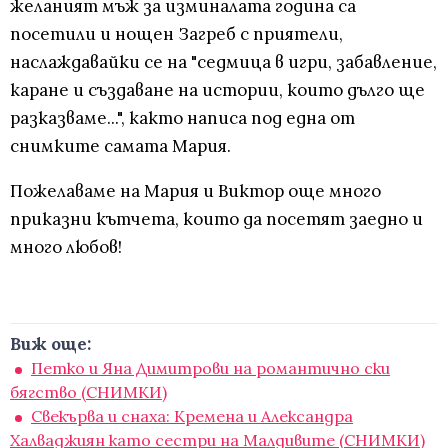
желаният мъж за изминалата година са
посетили и нощен Загреб с приятели,
наслаждавайки се на "седмица в игри, забавление,
каране и създаване на истории, които дълго ще
разказваме...", както написа под една от
снимките самата Мария.
Пожелаваме на Мария и Виктор още много
приказни кътчета, които да посетят заедно и
много любов!
Виж още:
Петко и Яна Димитрови на романтично ски
бягство (СНИМКИ)
Свекърва и снаха: Кремена и Александра
Халваджиян като сестри на Малдивите (СНИМКИ)