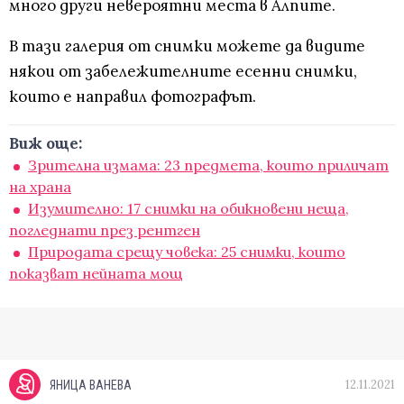
много други невероятни места в Алпите.
В тази галерия от снимки можете да видите
някои от забележителните есенни снимки,
които е направил фотографът.
Виж още:
Зрителна измама: 23 предмета, които приличат
на храна
Изумително: 17 снимки на обикновени неща,
погледнати през рентген
Природата срещу човека: 25 снимки, които
показват нейната мощ
12.11.2021
ЯНИЦА ВАНЕВА