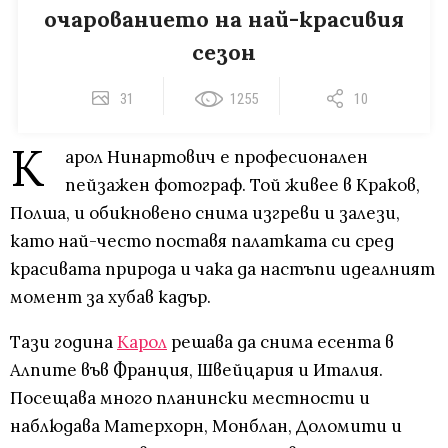
очарованието на най-красивия
сезон
31
1255
10
К
арол Нинартович е професионален
пейзажен фотограф. Той живее в Краков,
Полша, и обикновено снима изгреви и залези,
като най-често поставя палатката си сред
красивата природа и чака да настъпи идеалният
момент за хубав кадър.
Тази година
Карол
решава да снима есента в
Алпите във Франция, Швейцария и Италия.
Посещава много планински местности и
наблюдава Матерхорн, Монблан, Доломити и