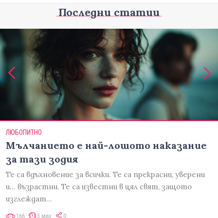
Последни статии
ЛЮБОПИТНО
Мълчанието е най-лошото наказание
за тази зодия
Те са вдъхновение за всички. Те са прекрасни, уверени
и... възрастни. Те са известни в цял свят, защото
изглеждат…
166
3 мин
0