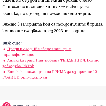
силен, но без допълнителния брокат в него.
Спиралата и очната линия все така ще са
класика, но ще бъдат по-мастилено черни.
Вижте в галерията кои са тенденциите в грима,
които ще следваме през 2023-та година.
Виж още:
Преди и след: 15 невероятни грим
трансформации
Ангелски грим: Най-новата ТЕНДЕНЦИЯ, която
завладява TikTok
Ето как с помощта на ГРИМА да изтриете 10
ГОДИНИ от лицето си