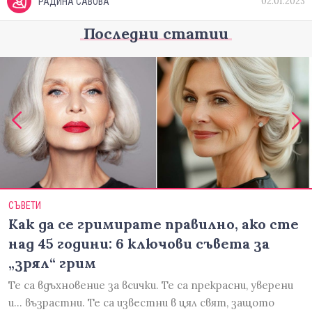
02.01.2023
РАДИНА САВОВА
Последни статии
СЪВЕТИ
Как да се гримирате правилно, ако сте
над 45 години: 6 ключови съвета за
„зрял“ грим
Те са вдъхновение за всички. Те са прекрасни, уверени
и... възрастни. Те са известни в цял свят, защото