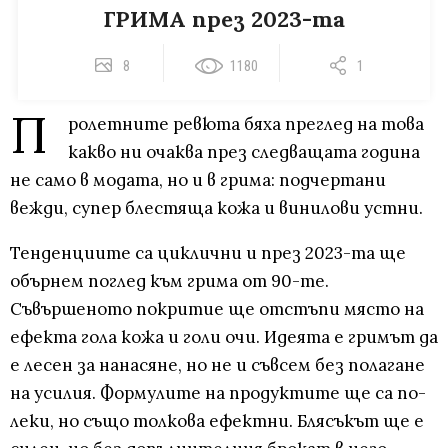
ГРИМА през 2023-та
8
1180
1
П
ролетните ревюта бяха преглед на това
какво ни очаква през следващата година
не само в модата, но и в грима: подчертани
вежди, супер блестяща кожа и винилови устни.
Тенденциите са циклични и през 2023-та ще
обърнем поглед към грима от 90-те.
Съвършеното покритие ще отстъпи място на
ефекта гола кожа и голи очи. Идеята е гримът да
е лесен за нанасяне, но не и съвсем без полагане
на усилия. Формулите на продуктите ще са по-
леки, но също толкова ефектни. Блясъкът ще е