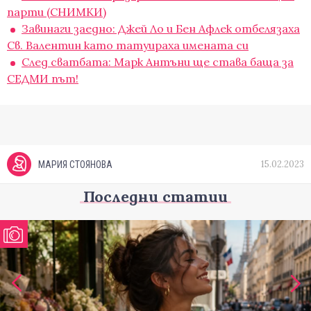
парти (СНИМКИ)
Завинаги заедно: Джей Ло и Бен Афлек отбелязаха
Св. Валентин като татуираха имената си
След сватбата: Марк Антъни ще става баща за
СЕДМИ път!
15.02.2023
МАРИЯ СТОЯНОВА
Последни статии