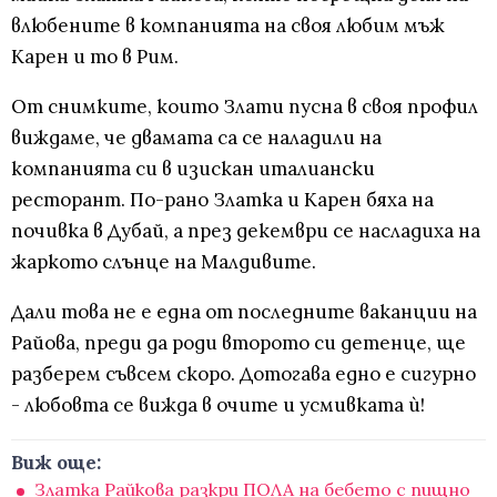
влюбените в компанията на своя любим мъж
Карен и то в Рим.
От снимките, които Злати пусна в своя профил
виждаме, че двамата са се наладили на
компанията си в изискан италиански
ресторант. По-рано Златка и Карен бяха на
почивка в Дубай, а през декември се насладиха на
жаркото слънце на Малдивите.
Дали това не е една от последните ваканции на
Райова, преди да роди второто си детенце, ще
разберем съвсем скоро. Дотогава едно е сигурно
- любовта се вижда в очите и усмивката ѝ!
Виж още:
Златка Райкова разкри ПОЛА на бебето с пищно