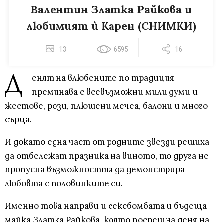
Валентин Златка Райкова и
любимият ѝ Карен (СНИМКИ)
13
6595
16
Д
енят на влюбените по традиция
преминава с всевъзможни мили думи и
жестове, рози, плюшени мечеа, балони и много
сърца.
И докато една част от родните звезди решиха
да отбележат празника на виното, то друга не
пропусна възможността да демонстрира
любовта с половинките си.
Именно това направи и сексбомбата и бъдеща
майка Златка Райкова, която посрещна деня на